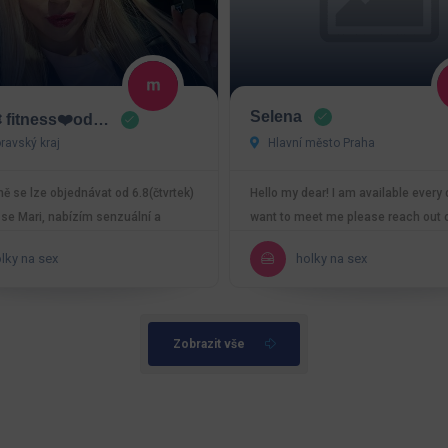
Selena
 fitness❤️od…
avský kraj
Hlavní město Praha
 se lze objednávat od 6.8(čtvrtek)
Hello my dear! I am available every 
se Mari, nabízím senzuální a
want to meet me please reach out 
MASÁŽE s…
WhatsApp 💓
lky na sex
holky na sex
Zobrazit vše