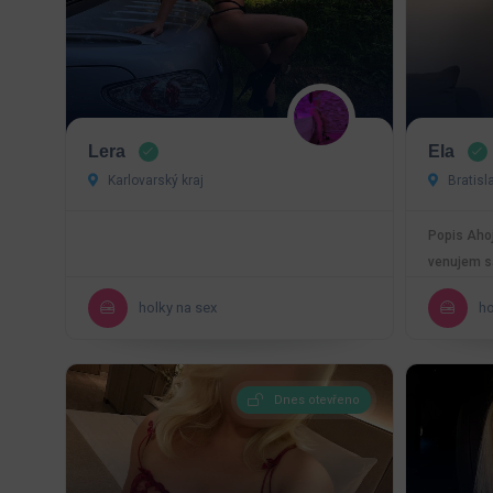
Lera
Ela
Karlovarský kraj
Bratisl
Popis Ahoj
venujem 
holky na sex
ho
Dnes otevřeno