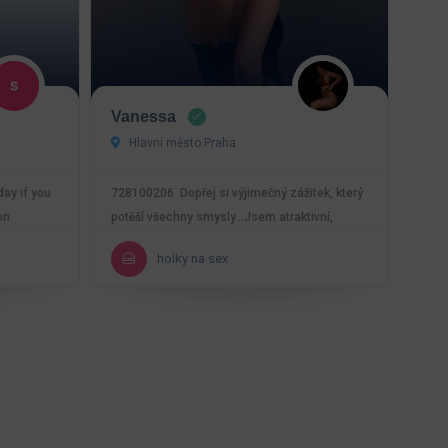
Vanessa
Hlavní město Praha
day if you
728100206 Dopřej si výjimečný zážitek, který
on
potěší všechny smysly…Jsem atraktivní,
kultivovaná a…
holky na sex