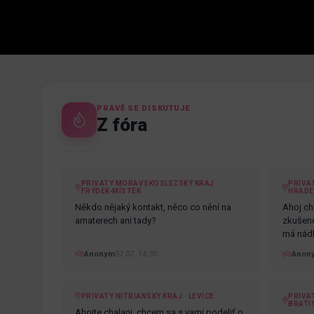
PRÁVĚ SE DISKUTUJE
Z fóra
PRIVATY MORAVSKOSLEZSKÝ KRAJ ·
PRIVA
FRÝDEK-MÍSTEK
HRADE
Někdo nějaký kontakt, něco co nění na
Ahoj chl
amaterech ani tady?
zkušenos
má nádh
Anonym
07.07. 14:30
Anon
PRIVATY NITRIANSKY KRAJ · LEVICE
PRIVAT
BRATI
Ahojte chalani, chcem sa s vami podeliť o