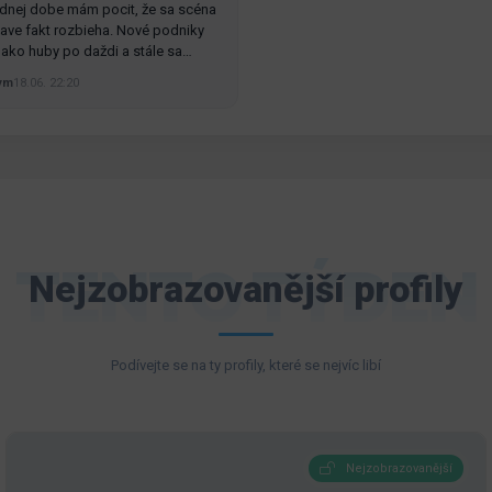
dnej dobe mám pocit, že sa scéna
slave fakt rozbieha. Nové podniky
ú ako huby po daždi a stále sa…
ym
18.06. 22:20
TENTO TÝDEN
Nejzobrazovanější profily
Podívejte se na ty profily, které se nejvíc libí
Nejzobrazovanější