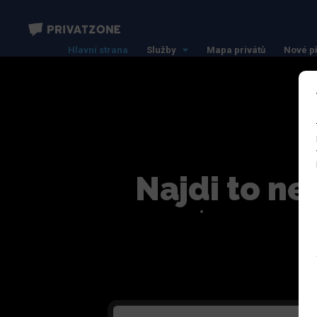
Hlavní strana
Služby
Mapa privátů
Nové p
Najdi to ne