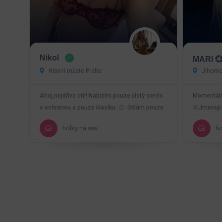
Nikol
MARI 💞
Hlavní město Praha
Jihomor
Ahoj,nejdříve cti!! Nabízím pouze čistý servis
Momentálně
s ochranou a pouze klasiku 🙂 Dělám pouze
🌸Jmenuji 
outcall!!…
TANTRA 
holky na sex
ho