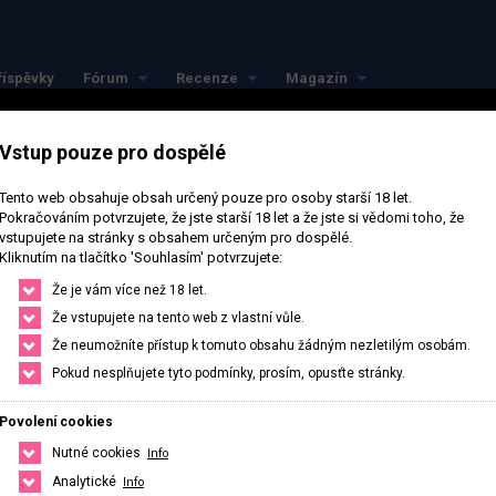
říspěvky
Fórum
Recenze
Magazín
Vstup pouze pro dospělé
Tento web obsahuje obsah určený pouze pro osoby starší 18 let.
Pokračováním potvrzujete, že jste starší 18 let a že jste si vědomi toho, že
vstupujete na stránky s obsahem určeným pro dospělé.
Kliknutím na tlačítko 'Souhlasím' potvrzujete:
jlepší ve svém měst
Že je vám více než 18 let.
Že vstupujete na tento web z vlastní vůle.
Že neumožníte přístup k tomuto obsahu žádným nezletilým osobám.
Najdi si přesně to co potřebuješ, stačí upravit filtr pro hledání.
Pokud nesplňujete tyto podmínky, prosím, opusťte stránky.
Povolení cookies
HLEDAT
ČESKO
SLOVENSKO
Nutné cookies
Info
Analytické
Info