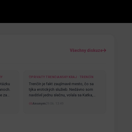
Všechny diskuze
NY
PRIVATY TRENČIANSKY KRAJ · TRENČÍN
otázku
Trenčín je fakt zaujímavé mesto, čo sa
anoch.
týka erotických služieb. Nedávno som
te za…
navštívil jednu slečnu, volala sa Katka,…
Anonym
29.06. 13:49