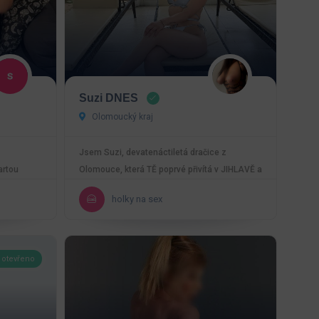
Suzi DNES
Olomoucký kraj
Jsem Suzi, devatenáctiletá dračice z
artou
Olomouce, která TĚ poprvé přivítá v JIHLAVĚ a
která miluje…
holky na sex
 otevřeno