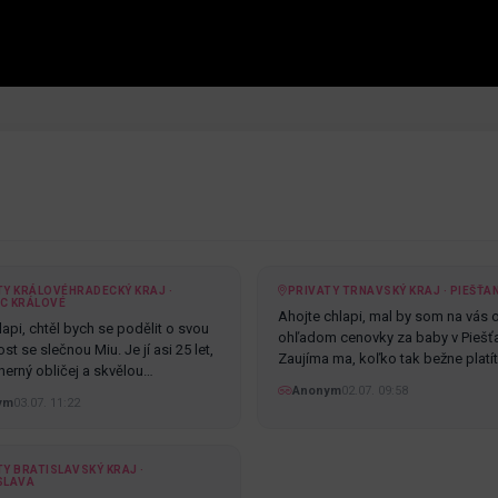
TY KRÁLOVÉHRADECKÝ KRAJ ·
PRIVATY TRNAVSKÝ KRAJ · PIEŠŤA
C KRÁLOVÉ
Ahojte chlapi, mal by som na vás 
api, chtěl bych se podělit o svou
ohľadom cenovky za baby v Piešť
t se slečnou Miu. Je jí asi 25 let,
Zaujíma ma, koľko tak bežne platí
erný obličej a skvělou…
Anonym
02.07. 09:58
ym
03.07. 11:22
Y BRATISLAVSKÝ KRAJ ·
SLAVA