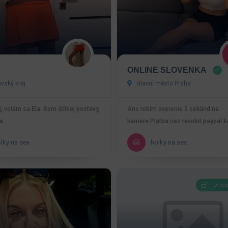
ONLINE SLOVENKA
avský kraj
Hlavní město Praha
, volám sa Ela. Som štíhlej postavy,
Ano robím overenie 5 sekúnd na
sa…
kamere Platba cez revolut paypal k
Google pay apple pay
lky na sex
holky na sex
Dnes