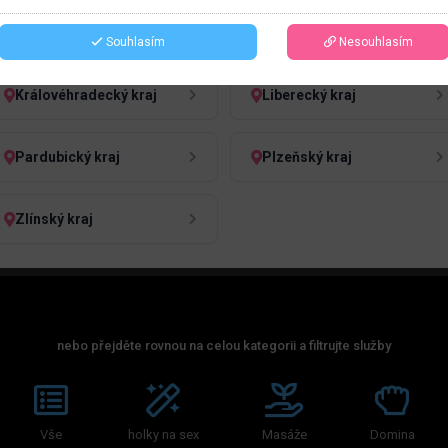
Jihočeský kraj
Jihomoravský kraj
Souhlasím
Nesouhlasím
Královéhradecký kraj
Liberecký kraj
Pardubický kraj
Plzeňský kraj
Zlínský kraj
nebo přejděte rovnou na celou kategorii a filtrujte služby
Vše
holky na sex
Masáže
Domina