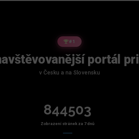
#1
avštěvovanější portál pr
v Česku a na Slovensku
844503
Zobrazení stránek za 7 dnů