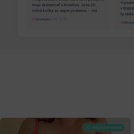
V posle
moju skúsenosť s Kristínou. Je to 25-
v Brati
ročná kočka so super postavou – má
tu rast
pekné…
Anonym
22.06. 17:55
Anon
Nejzobrazovanější