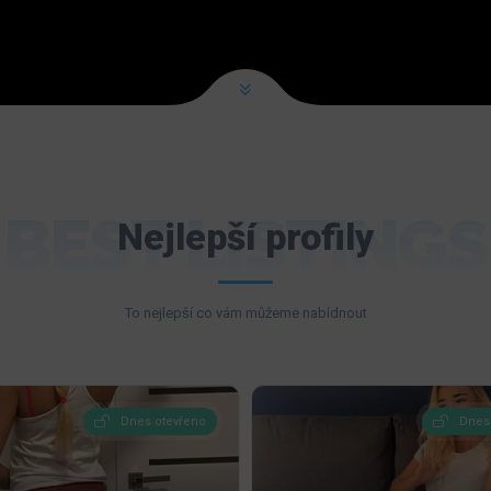
BEST LISTINGS
Nejlepší profily
To nejlepší co vám můžeme nabídnout
Dnes otevřeno
Dnes