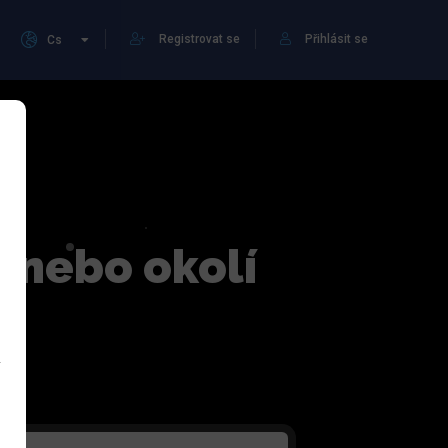
Registrovat se
Přihlásit se
Cs
ě nebo okolí