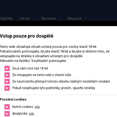
říspěvky
Fórum
Recenze
Magazín
Vstup pouze pro dospělé
Tento web obsahuje obsah určený pouze pro osoby starší 18 let.
Pokračováním potvrzujete, že jste starší 18 let a že jste si vědomi toho, že
vstupujete na stránky s obsahem určeným pro dospělé.
Kliknutím na tlačítko 'Souhlasím' potvrzujete:
jlepší ve svém měst
Že je vám více než 18 let.
Že vstupujete na tento web z vlastní vůle.
Že neumožníte přístup k tomuto obsahu žádným nezletilým osobám.
Najdi si přesně to co potřebuješ, stačí upravit filtr pro hledání.
Pokud nesplňujete tyto podmínky, prosím, opusťte stránky.
Povolení cookies
HLEDAT
ČESKO
SLOVENSKO
Nutné cookies
Info
Analytické
Info