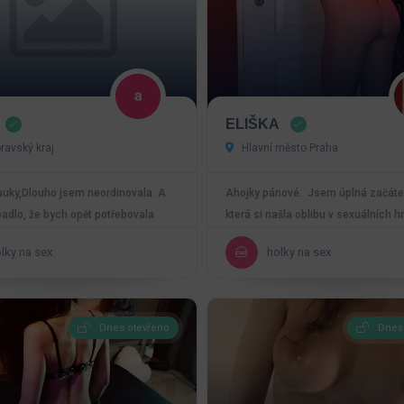
ELIŠKA
avský kraj
Hlavní město Praha
uky,Dlouho jsem neordinovala. A
Ahojky pánové. Jsem úplná začáte
adlo, že bych opět potřebovala
která si našla oblibu v sexuálních h
tím…
Jsem subinka,…
lky na sex
holky na sex
Dnes otevřeno
Dnes