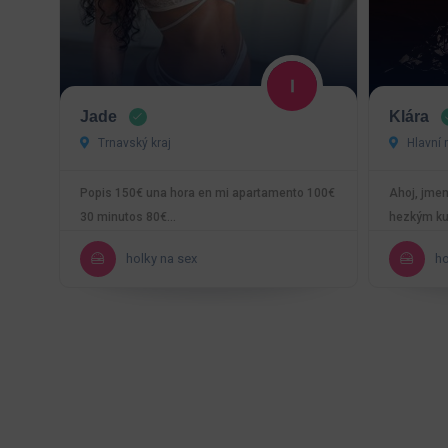
Jade
Klára
Trnavský kraj
Hlavní 
Popis 150€ una hora en mi apartamento 100€
Ahoj, jmenu
30 minutos 80€…
hezkým ku
svého byt
holky na sex
ho