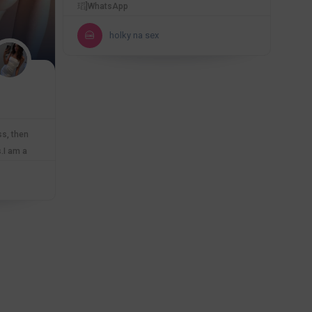
瑫]WhatsApp
holky na sex
ss, then
.I am a