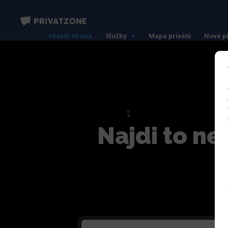
Hlavní strana
Služby
Mapa privátů
Nové p
Najdi to ne