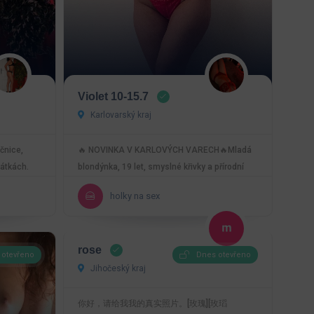
Violet 10-15.7
Karlovarský kraj
čnice,
🔥 NOVINKA V KARLOVÝCH VARECH🔥Mladá
rátkách.
blondýnka, 19 let, smyslné křivky a přírodní
trojky tě zvou na…
holky na sex
rose
 otevřeno
Dnes otevřeno
Jihočeský kraj
你好，请给我我的真实照片。[玫瑰][玫瑫