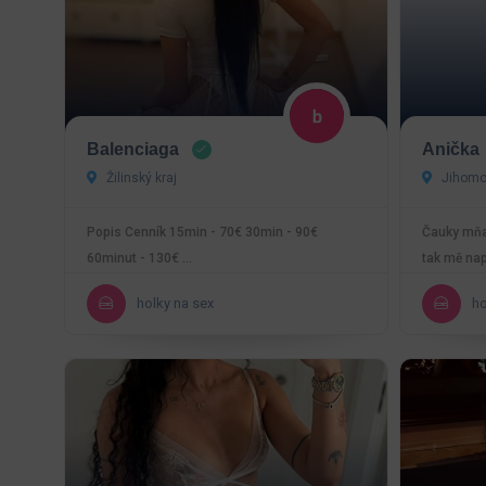
Balenciaga
Anička
Žilinský kraj
Jihomor
Popis Cenník 15min - 70€ 30min - 90€
Čauky mňa
60minut - 130€ …
tak mě nap
uspokojit 
holky na sex
ho