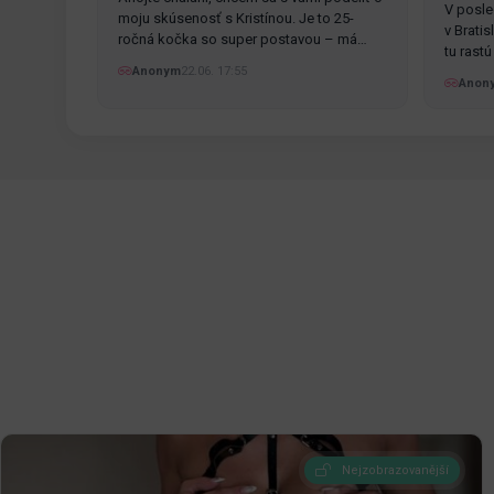
V posle
moju skúsenosť s Kristínou. Je to 25-
v Brati
ročná kočka so super postavou – má
tu rast
pekné…
Anonym
22.06. 17:55
Anon
Nejzobrazovanější