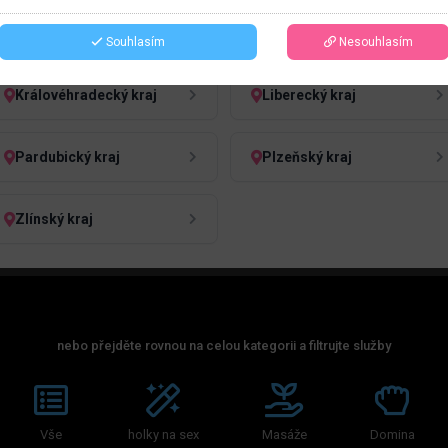
Jihočeský kraj
Jihomoravský kraj
Souhlasím
Nesouhlasím
Královéhradecký kraj
Liberecký kraj
Pardubický kraj
Plzeňský kraj
Zlínský kraj
nebo přejděte rovnou na celou kategorii a filtrujte služby
Vše
holky na sex
Masáže
Domina