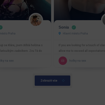
Sonia
město Praha
Hlavní město Praha
ji se Klára, jsem štíhlá holčina s
If you are looking for a touch of cla
laťoučkým zadečkem. Zvu Tě do
allow me to exceed all expectations
ečku,…
very…
lky na sex
holky na sex
Zobrazit vše