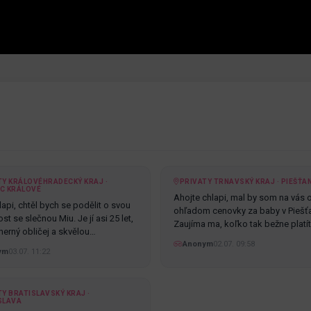
TY KRÁLOVÉHRADECKÝ KRAJ ·
PRIVATY TRNAVSKÝ KRAJ · PIEŠŤA
C KRÁLOVÉ
Ahojte chlapi, mal by som na vás 
api, chtěl bych se podělit o svou
ohľadom cenovky za baby v Piešť
t se slečnou Miu. Je jí asi 25 let,
Zaujíma ma, koľko tak bežne platí
erný obličej a skvělou…
Anonym
02.07. 09:58
ym
03.07. 11:22
Y BRATISLAVSKÝ KRAJ ·
SLAVA