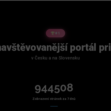
#1
avštěvovanější portál pr
v Česku a na Slovensku
944508
Zobrazení stránek za 7 dnů