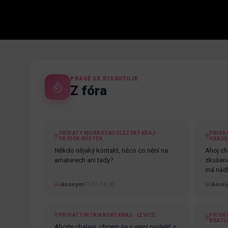
PRÁVĚ SE DISKUTUJE
Z fóra
PRIVATY MORAVSKOSLEZSKÝ KRAJ ·
PRIVA
FRÝDEK-MÍSTEK
HRADE
Někdo nějaký kontakt, něco co nění na
Ahoj chl
amaterech ani tady?
zkušenos
má nádh
Anonym
07.07. 14:30
Anon
PRIVATY NITRIANSKY KRAJ · LEVICE
PRIVAT
BRATI
Ahojte chalani, chcem sa s vami podeliť o