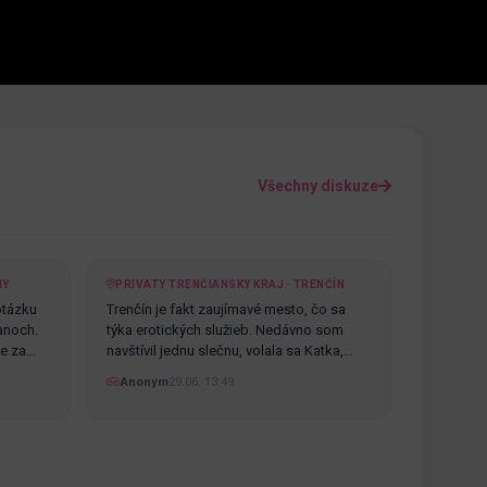
Všechny diskuze
NY
PRIVATY TRENČIANSKY KRAJ · TRENČÍN
otázku
Trenčín je fakt zaujímavé mesto, čo sa
anoch.
týka erotických služieb. Nedávno som
te za…
navštívil jednu slečnu, volala sa Katka,…
Anonym
29.06. 13:49