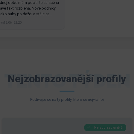
dnej dobe mám pocit, že sa scéna
slave fakt rozbieha. Nové podniky
ú ako huby po daždi a stále sa…
ym
18.06. 22:20
TENTO TÝDEN
Nejzobrazovanější profily
Podívejte se na ty profily, které se nejvíc libí
Nejzobrazovanější