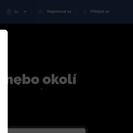
Registrovat se
Přihlásit se
Cs
ě nebo okolí