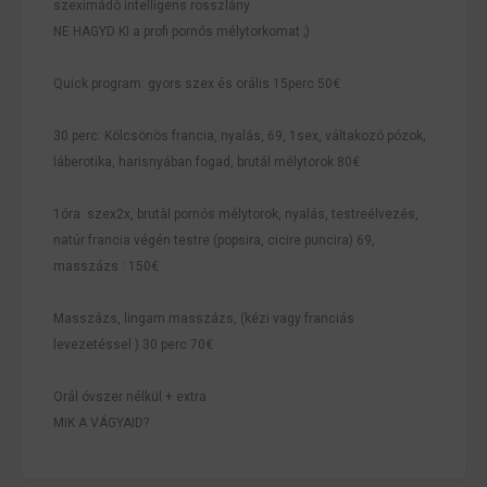
szeximádó intelligens rosszlány
NE HAGYD KI a profi pornós mélytorkomat ;)
Quick program: gyors szex és orális 15perc 50€
30 perc: Kölcsönös francia, nyalás, 69, 1sex, váltakozó pózok,
láberotika, harisnyában fogad, brutál mélytorok 80€
1óra: szex2x, brutàl pornós mélytorok, nyalás, testreélvezés,
natúr francia végén testre (popsira, cicire puncira) 69,
masszázs : 150€
Masszázs, lingam masszázs, (kézi vagy franciás
levezetéssel ) 30 perc 70€
Orál óvszer nélkül + extra
MIK A VÁGYAID?