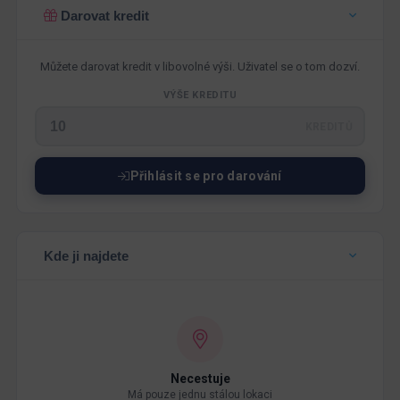
Darovat kredit
Můžete darovat kredit v libovolné výši. Uživatel se o tom dozví.
VÝŠE KREDITU
KREDITŮ
Přihlásit se pro darování
Kde ji najdete
Necestuje
Má pouze jednu stálou lokaci