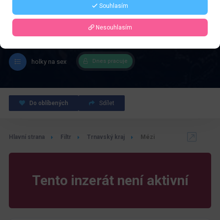
Souhlasím
Spravovat inzerát
Nesouhlasím
holky na sex
Dnes pracuje
Do oblíbených
Sdílet
Hlavní strana
Filtr
Trnavský kraj
Mézi
Tento inzerát není aktivní