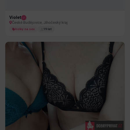
Violet
České Budějovice, Jihočeský kraj
holky na sex
19 let