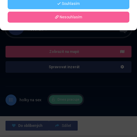
Řekněte že voláte z webu www.privatzone.com
Souhlasím
Nesouhlasím
4.0
Recenze: 1
Zobrazit na mapě
Spravovat inzerát
holky na sex
Dnes pracuje
Do oblíbených
Sdílet