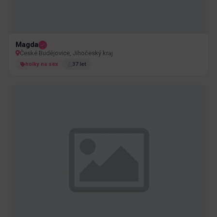
Magda
České Budějovice, Jihočeský kraj
holky na sex
37 let