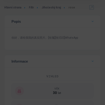
Hlavní strana
Filtr
Jihočeský kraj
rose
Popis
你好，请给我我的真实照片。[玫瑰][玫瑫瑫]WhatsApp
Informace
VZHLED
VĚK
30
let