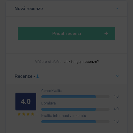
Nová recenze
Přidat recenzi
Můžete si přečíst:
Jak fungují recenze?
Recenze -
1
Cena/Kvalita
4.0
4.0
Domluva
4.0
Kvalita informací v inzerátu
4.0