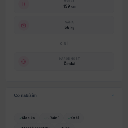
VÝŠKA
159
cm
VÁHA
56
kg
O NÍ
NÁRODNOST
Česká
Co nabízím
Klasika
Líbání
Orál