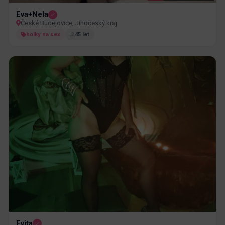
Eva+Nela
České Budějovice, Jihočeský kraj
holky na sex
45 let
Evita