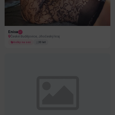
Enisa
České Budějovice, Jihočeský kraj
holky na sex
33 let