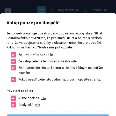
Registrovat se
Přihlásit se
Vstup pouze pro dospělé
Tento web obsahuje obsah určený pouze pro osoby starší 18 let.
Pokračováním potvrzujete, že jste starší 18 let a že jste si vědomi
toho, že vstupujete na stránky s obsahem určeným pro dospělé.
Kliknutím na tlačítko 'Souhlasím' potvrzujete:
rose
Že je vám více než 18 let.
Že vstupujete na tento web z vlastní vůle.
Že neumožníte přístup k tomuto obsahu žádným nezletilým
Právě otevřeno
· Zavírá v 23
osobám.
75 260 zhlédnutí
Ověřený inzerát
Aktivní 46 dní
Pokud nesplňujete tyto podmínky, prosím, opusťte stránky.
30
let
159
cm
56
kg
Česká
Povolení cookies
Nutné cookies
Info
České Budějovice, Jihočeský kraj, Česká republika
Analytické
Info
+420 776246591