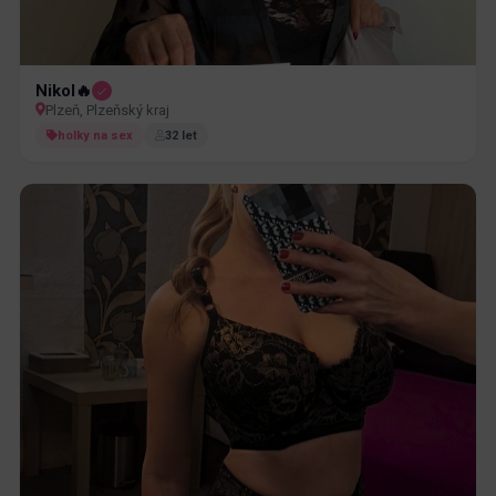
Nikol🔥
Plzeň, Plzeňský kraj
holky na sex
32 let