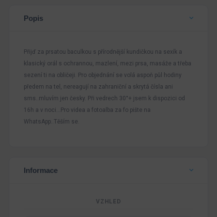
Popis
Přijď za prsatou baculkou s přírodnější kundičkou na sexík a
klasický orál s ochrannou, mazlení, mezi prsa, masáže a třeba
sezení ti na obličeji. Pro objednání se volá aspoň půl hodiny
předem na tel, nereagují na zahraniční a skrytá čísla ani
sms..mluvím jen česky. Při vedrech 30°+ jsem k dispozici od
16h a v noci…Pro videa a fotoalba za fo pište na
WhatsApp..Těším se.
Informace
VZHLED