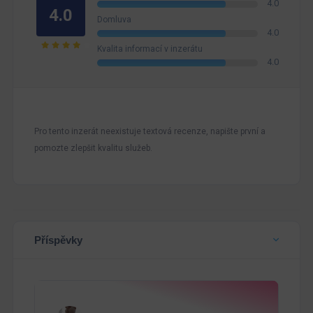
4.0
4.0
Domluva
4.0
Kvalita informací v inzerátu
4.0
Pro tento inzerát neexistuje textová recenze, napište první a
pomozte zlepšit kvalitu služeb.
Příspěvky