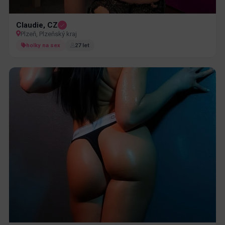
Claudie, CZ
Plzeň, Plzeňský kraj
holky na sex
27 let