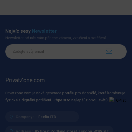
Nejvíc sexy
Newsletter
Newsletter od nás vám přinese zábavu, vzrušení a potěšení.
PrivatZone.com
Privatzone.com je nová generace portálu pro dospělé, která kombinuje
fyzické a digitální potěšení. Užijte si to nejlepší z obou světů.
Company :
- Feelia LTD
Address :
85 Great Portland street, London, W1W 7LT