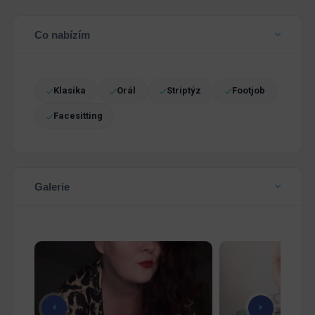
Co nabízím
Klasika
Orál
Striptýz
Footjob
Facesitting
Galerie