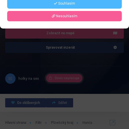
Souhlasím
4.0
Recenze: 1
Nesouhlasím
Zobrazit na mapě
Spravovat inzerát
holky na sex
Dnes nepracuje
Do oblíbených
Sdílet
Hlavní strana
Filtr
Plzeňský kraj
Hanča