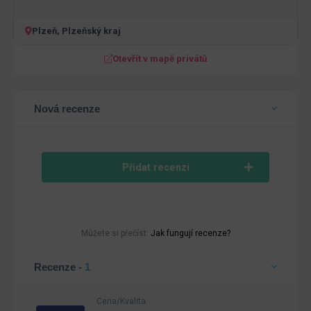
Plzeň, Plzeňský kraj
Otevřít v mapě privátů
Nová recenze
Přidat recenzi
Můžete si přečíst:
Jak fungují recenze?
Recenze -
1
Cena/Kvalita