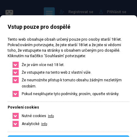
Registrovat se
Přihlásit se
Vstup pouze pro dospělé
Tento web obsahuje obsah určený pouze pro osoby starší 18 let.
Pokračováním potvrzujete, že jste starší 18 let a že jste si vědomi
toho, že vstupujete na stránky s obsahem určeným pro dospělé.
Kliknutím na tlačítko 'Souhlasím' potvrzujete:
Hanča
Že je vám více než 18 let.
Že vstupujete na tento web z vlastní vůle.
13 077 zhlédnutí
Ověřený inzerát
Aktivní 212 dní
Že neumožníte přístup k tomuto obsahu žádným nezletilým
osobám.
30
let
150
cm
75
kg
Obrovská
Česká
Pokud nesplňujete tyto podmínky, prosím, opusťte stránky.
Plzeň, Plzeňský kraj, Česká republika
Povolení cookies
+420 734647755
Nutné cookies
Info
Řekněte že voláte z webu www.privatzone.com
Analytické
Info