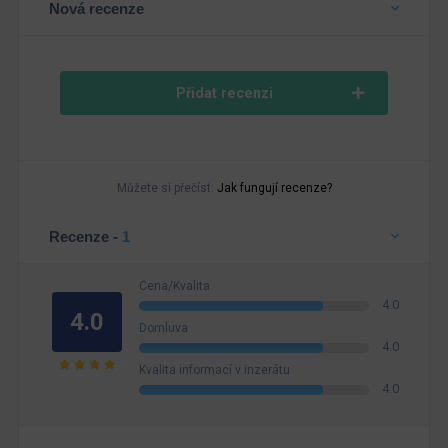
Nová recenze
Přidat recenzi
Můžete si přečíst:
Jak fungují recenze?
Recenze -
1
Cena/Kvalita
4.0
4.0
Domluva
4.0
Kvalita informací v inzerátu
4.0