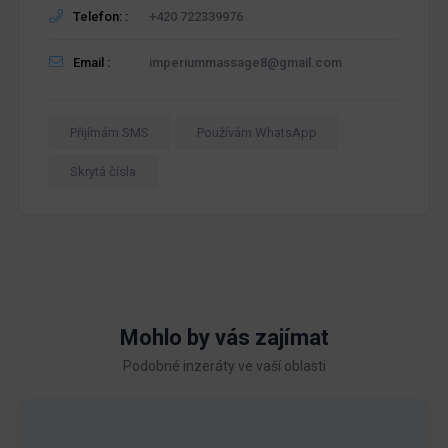
Telefon: :
+420 722339976
Email :
imperiummassage8@gmail.com
Přijímám SMS
Používám WhatsApp
Skrytá čísla
Mohlo by vás zajímat
Podobné inzeráty ve vaší oblasti