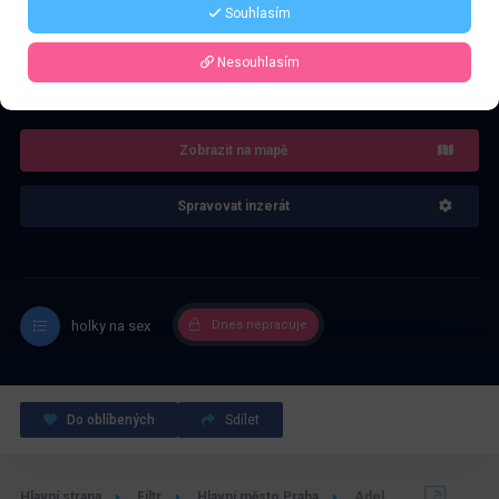
Souhlasím
4.0
Nesouhlasím
Recenze: 1
Zobrazit na mapě
Spravovat inzerát
holky na sex
Dnes nepracuje
Do oblíbených
Sdílet
Hlavní strana
Filtr
Hlavní město Praha
Adel