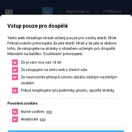
Registrovat se
Přihlásit se
Vstup pouze pro dospělé
Tento web obsahuje obsah určený pouze pro osoby starší 18 let.
Pokračováním potvrzujete, že jste starší 18 let a že jste si vědomi
toho, že vstupujete na stránky s obsahem určeným pro dospělé.
Kliknutím na tlačítko 'Souhlasím' potvrzujete:
Adel
Že je vám více než 18 let.
Že vstupujete na tento web z vlastní vůle.
56 829 zhlédnutí
Ověřený inzerát
Aktivní 211 dní
Že neumožníte přístup k tomuto obsahu žádným nezletilým
osobám.
19
let
168
cm
54
kg
Velikost B
Česká
Pokud nesplňujete tyto podmínky, prosím, opusťte stránky.
Korunovační, 704/14, Praha, Hlavní město Praha, Česká republika
Povolení cookies
+420 722339976
Nutné cookies
Info
Řekněte že voláte z webu www.privatzone.com
Analytické
Info
imperiummassage8@gmail.com