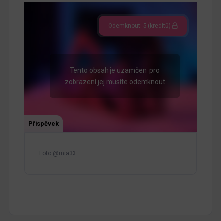
Odemknout: 5 (kreditů)
Tento obsah je uzamčen, pro
zobrazení jej musíte odemknout
Příspěvek
Foto @mia33