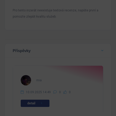
Pro tento inzerát neexistuje textová recenze, napište první a
pomozte zlepšit kvalitu služeb.
Příspěvky
mia
10.09.2025 14:49
0
0
detail