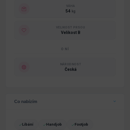
VÁHA
54
kg
VELIKOST PRSOU
Velikost B
O NÍ
NÁRODNOST
Česká
Co nabízím
Líbání
Handjob
Footjob