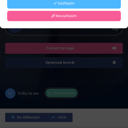
Řekněte že voláte z webu www.privatzone.com
Souhlasím
Nesouhlasím
4.0
Recenze: 1
Zobrazit na mapě
Spravovat inzerát
holky na sex
Dnes pracuje
Do oblíbených
Sdílet