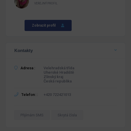
VEŘEJNÝ PROFIL
Zobrazit profil
Kontakty
Adresa :
Velehradská třída
Uherské Hradiště
Zlínský kraj
Česká republika
Telefon: :
+420 722421013
Přijímám SMS
Skrytá čísla