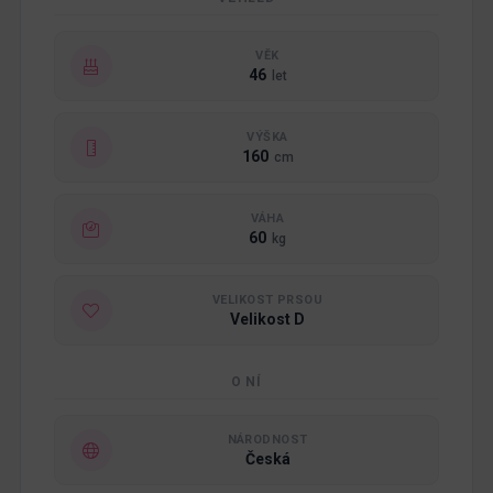
VĚK
46
let
VÝŠKA
160
cm
VÁHA
60
kg
VELIKOST PRSOU
Velikost D
O NÍ
NÁRODNOST
Česká