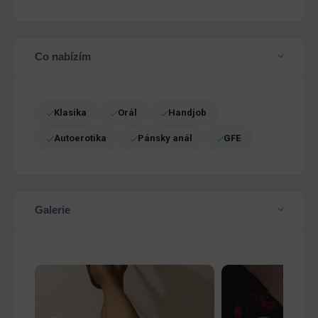
Co nabízím
Klasika
Orál
Handjob
Autoerotika
Pánsky anál
GFE
Galerie