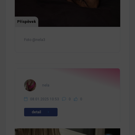
Příspěvek
Foto @nela3
nela
08.01.2025 10:53
0
0
detail