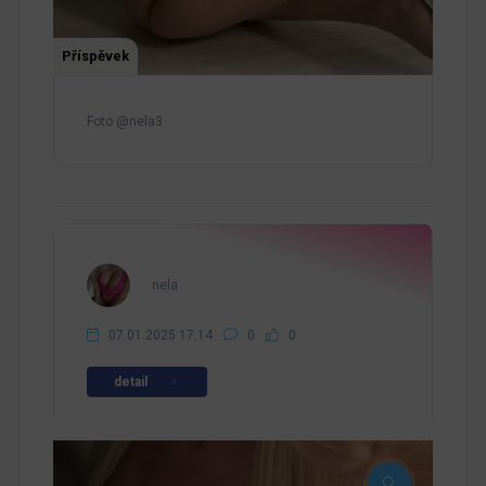
Příspěvek
Foto @nela3
nela
07.01.2025 17:14
0
0
detail