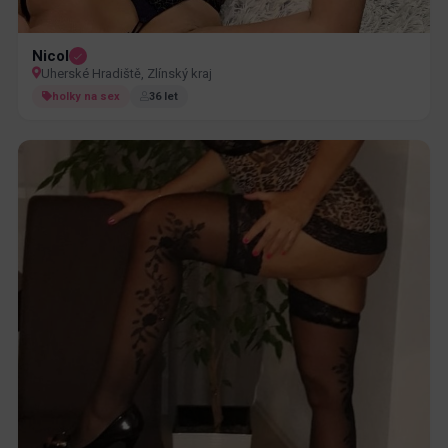
Nicol
Uherské Hradiště, Zlínský kraj
holky na sex
36 let