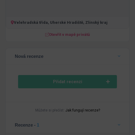
Velehradská třída, Uherské Hradiště, Zlínský kraj
Otevřít v mapě privátů
Nová recenze
Přidat recenzi
Můžete si přečíst:
Jak fungují recenze?
Recenze -
1