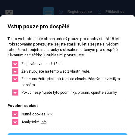
Registrovat se
Přihlásit se
Vstup pouze pro dospělé
Tento web obsahuje obsah určený pouze pro osoby starší 18 let.
Pokračováním potvrzujete, že jste starší 18 let a že jste si vědomi
toho, že vstupujete na stránky s obsahem určeným pro dospělé.
Kliknutím na tlačítko 'Souhlasím' potvrzujete:
Daniela
Že je vám více než 18 let.
Že vstupujete na tento web z vlastní vůle.
Že neumožníte přístup k tomuto obsahu žádným nezletilým
Právě otevřeno
· Zavírá v 23
osobám.
58 803 zhlédnutí
Ověřený inzerát
Aktivní 211 dní
Pokud nesplňujete tyto podmínky, prosím, opusťte stránky.
46
let
160
cm
60
kg
Velikost D
Česká
Povolení cookies
Nutné cookies
Info
Velehradská třída, Uherské Hradiště, Zlínský kraj, Česká republika
Analytické
Info
+420 722421013