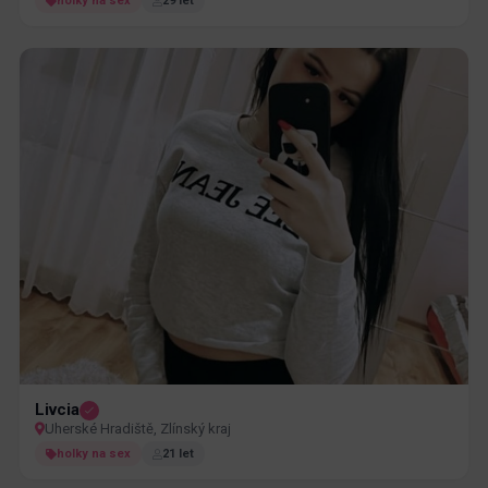
holky na sex
29 let
Livcia
Uherské Hradiště, Zlínský kraj
holky na sex
21 let