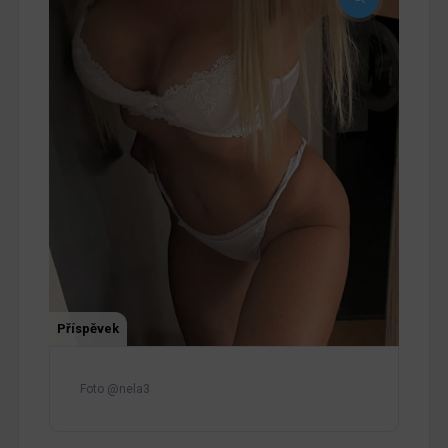
Příspěvek
Foto @nela3