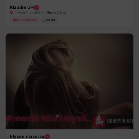
Klaudie UH
Uherské Hradiště, Zlínský kraj
holky na sex
48 let
Elysée masérka