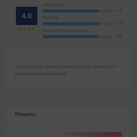
Cena/Kvalita
4.0
4.0
Domluva
4.0
Kvalita informací v inzerátu
4.0
Pro tento inzerát neexistuje textová recenze, napište první a
pomozte zlepšit kvalitu služeb.
Příspěvky