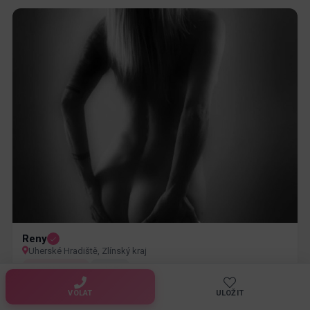
Reny
Uherské Hradiště, Zlínský kraj
holky na sex
39 let
VOLAT
ULOŽIT