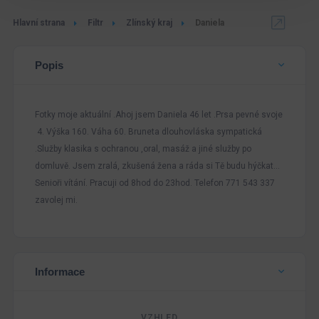
Hlavní strana
Filtr
Zlínský kraj
Daniela
Popis
Fotky moje aktuální .Ahoj jsem Daniela 46 let .Prsa pevné svoje
4. Výška 160. Váha 60. Bruneta dlouhovláska sympatická
.Služby klasika s ochranou ,oral, masáž a jiné služby po
domluvě. Jsem zralá, zkušená žena a ráda si Tě budu hýčkat…
Senioři vítání. Pracuji od 8hod do 23hod. Telefon 771 543 337
zavolej mi.
Informace
VZHLED