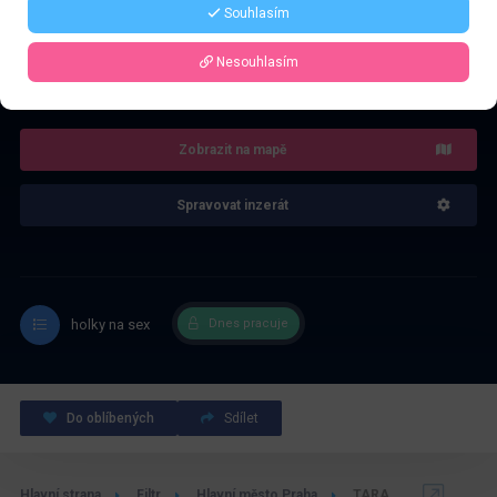
Souhlasím
4.0
Nesouhlasím
Recenze: 1
Zobrazit na mapě
Spravovat inzerát
holky na sex
Dnes pracuje
Do oblíbených
Sdílet
Hlavní strana
Filtr
Hlavní město Praha
TARA