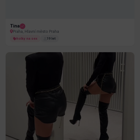
Tina
Praha, Hlavní město Praha
holky na sex
19 let