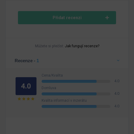
Přidat recenzi
Můžete si přečíst:
Jak fungují recenze?
Recenze -
1
Cena/Kvalita
4.0
4.0
Domluva
4.0
Kvalita informací v inzerátu
4.0