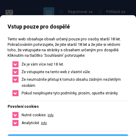
Registrovat se
Přihlásit se
Vstup pouze pro dospělé
Tento web obsahuje obsah určený pouze pro osoby starší 18 let.
Pokračováním potvrzujete, že jste starší 18 let a že jste si vědomi
toho, že vstupujete na stránky s obsahem určeným pro dospělé.
Kliknutím na tlačítko 'Souhlasím' potvrzujete:
TARA
Že je vám více než 18 let.
Že vstupujete na tento web z vlastní vůle.
59 104 zhlédnutí
Ověřený inzerát
Aktivní 209 dní
Že neumožníte přístup k tomuto obsahu žádným nezletilým
osobám.
24
let
169
cm
50
kg
Velikost C
Česká
Pokud nesplňujete tyto podmínky, prosím, opusťte stránky.
Praha, Hlavní město Praha, Česká republika
Povolení cookies
+420 774206551
Nutné cookies
Info
Řekněte že voláte z webu www.privatzone.com
Analytické
Info
taraesc24@gmail.com