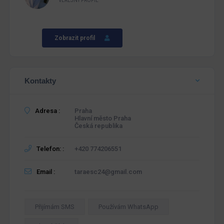
VEŘEJNÝ PROFIL
Zobrazit profil
Kontakty
Adresa :
Praha
Hlavní město Praha
Česká republika
Telefon: :
+420 774206551
Email :
taraesc24@gmail.com
Přijímám SMS
Používám WhatsApp