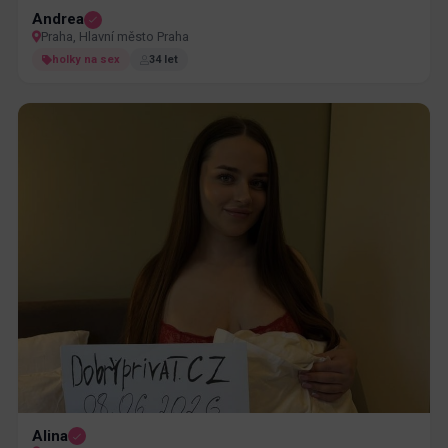
Andrea
Praha, Hlavní město Praha
holky na sex
34 let
Alina