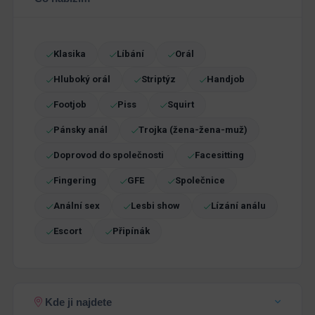
Klasika
Líbání
Orál
Hluboký orál
Striptýz
Handjob
Footjob
Piss
Squirt
Pánsky anál
Trojka (žena-žena-muž)
Doprovod do společnosti
Facesitting
Fingering
GFE
Společnice
Anální sex
Lesbi show
Lízání análu
Escort
Připínák
Kde ji najdete