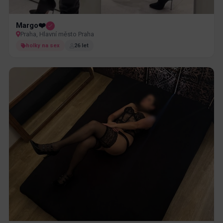
Margo❤️
Praha, Hlavní město Praha
holky na sex
26 let