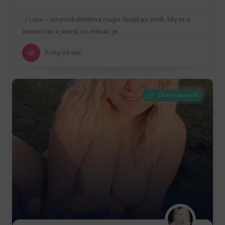
🌙 Luna – smyslná doteková magie Toužíš po chvíli, kdy se ti
zastaví čas a jediné, co vnímáš, je…
holky na sex
Dnes otvorené