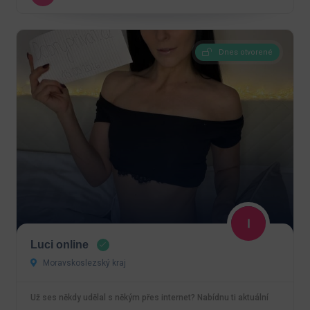
Dnes otvorené
Luci online
Moravskoslezský kraj
Už ses někdy udělal s někým přes internet? Nabídnu ti aktuální