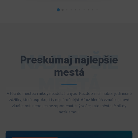
NAJLEPŠIE
Preskúmaj najlepšie
mestá
MESTÁ
V těchto městech nikdy neuděláš chybu. Každé z nich nabízí jedinečné
zážitky, která uspokojí i ty nejnáročnější. Ať už hledáš vzrušení, nové
zkušenosti nebo jen nezapomenutelný večer, tato města tě nikdy
nezklamou.