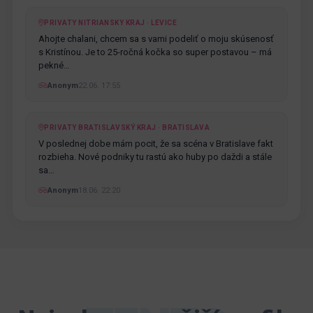
PRIVATY NITRIANSKY KRAJ · LEVICE
Ahojte chalani, chcem sa s vami podeliť o moju skúsenosť
s Kristínou. Je to 25-ročná kočka so super postavou – má
pekné…
Anonym
22.06. 17:55
PRIVATY BRATISLAVSKÝ KRAJ · BRATISLAVA
V poslednej dobe mám pocit, že sa scéna v Bratislave fakt
rozbieha. Nové podniky tu rastú ako huby po daždi a stále
sa…
Anonym
18.06. 22:20