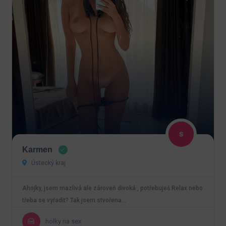
Karmen
Ústecký kraj
Ahojky, jsem mazlivá ale zároveň divoká , potřebuješ Relax nebo
třeba se vyřadit? Tak jsem stvořena…
holky na sex