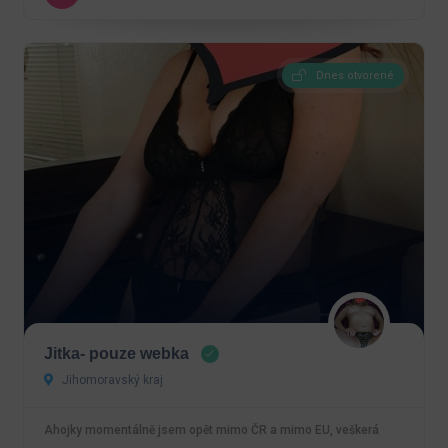
Dnes otvorené
Jitka- pouze webka
Jihomoravský kraj
Ahojky momentálně jsem opět mimo ČR a mimo EU, veškerá