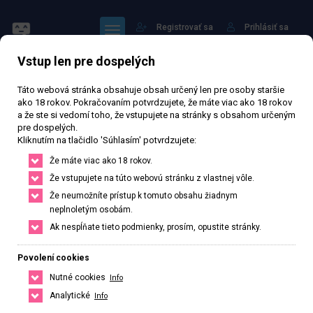
Registrovať sa
Prihlásiť sa
Vstup len pre dospelých
Táto webová stránka obsahuje obsah určený len pre osoby staršie
ako 18 rokov. Pokračovaním potvrdzujete, že máte viac ako 18 rokov
a že ste si vedomí toho, že vstupujete na stránky s obsahom určeným
pre dospelých.
Nájdi to najlepšie vo
Kliknutím na tlačidlo 'Súhlasím' potvrdzujete:
svojom meste alebo okolí
Že máte viac ako 18 rokov.
Že vstupujete na túto webovú stránku z vlastnej vôle.
Že neumožníte prístup k tomuto obsahu žiadnym
Nájdi si presne to, čo potrebuješ, stačí upraviť filter na hľadanie.
neplnoletým osobám.
Ak nespĺňate tieto podmienky, prosím, opustite stránky.
HĽADAŤ
ČESKO
SLOVENSKO
Povolení cookies
Nutné cookies
Info
Banskobystrický kraj
Analytické
Info