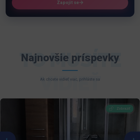
Zapojit se
TO MUSÍTE
Najnovšie príspevky
VIDIEŤ
Ak chcete vidieť viac, prihláste sa
Zobraziť