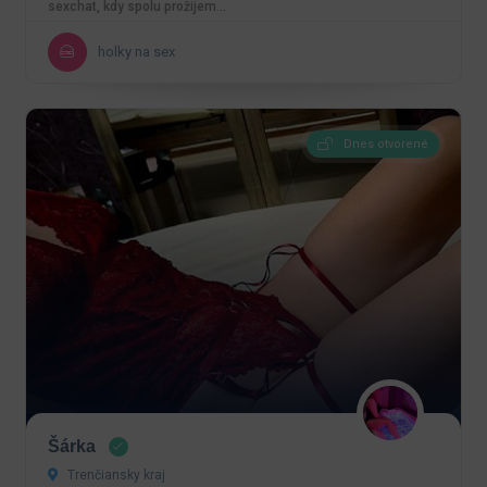
sexchat, kdy spolu prožijem…
holky na sex
Dnes otvorené
Šárka
Trenčiansky kraj