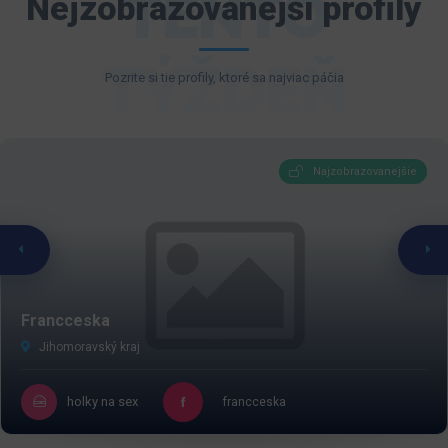
TENTO
Nejzobrazovanější profily
TÝŽDEŇ
Pozrite si tie profily, ktoré sa najviac páčia
Najzobrazovanejšie
Francceska
Jihomoravský kraj
holky na sex
francceska