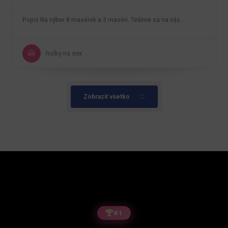
Popis Na výber 8 masérok a 3 maséri. Tešime sa na vás…
holky na sex
Zobraziť všetko
#1