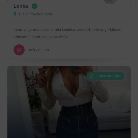
Lenka
Hlavní město Praha
Jsem příjemná a velmi milá Lenička, prsa č.4, foto orig. Nabízím
zdravotní, sportovní, relaxační a…
holky na sex
Dnes otvorené