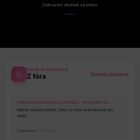
Zobrazení stránek za měsíc
PRÁVĚ SE DISKUTUJE
Všechny diskuze
Z fóra
PRIVATY MORAVSKOSLEZSKÝ KRAJ · FRÝDEK-MÍSTEK
Někdo nějaký kontakt, něco co nění na amaterech ani
tady?
Anonym
07.07. 14:30