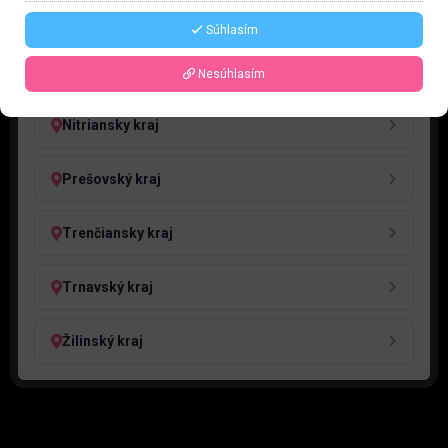
Bratislavský kraj
Súhlasím
Košický kraj
Nesúhlasím
Nitriansky kraj
Prešovský kraj
Trenčiansky kraj
Trnavský kraj
Žilinský kraj