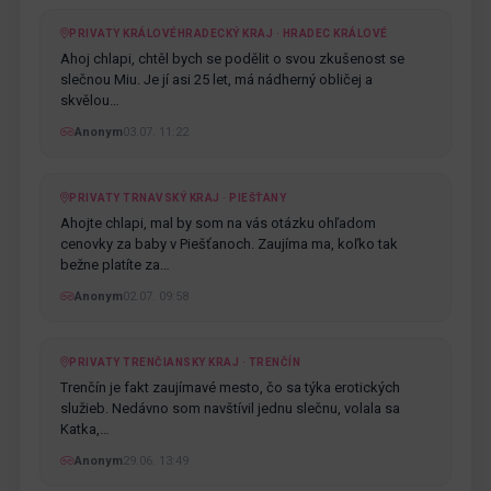
PRIVATY KRÁLOVÉHRADECKÝ KRAJ · HRADEC KRÁLOVÉ
Ahoj chlapi, chtěl bych se podělit o svou zkušenost se
slečnou Miu. Je jí asi 25 let, má nádherný obličej a
skvělou…
Anonym
03.07. 11:22
PRIVATY TRNAVSKÝ KRAJ · PIEŠŤANY
Ahojte chlapi, mal by som na vás otázku ohľadom
cenovky za baby v Piešťanoch. Zaujíma ma, koľko tak
bežne platíte za…
Anonym
02.07. 09:58
PRIVATY TRENČIANSKY KRAJ · TRENČÍN
Trenčín je fakt zaujímavé mesto, čo sa týka erotických
služieb. Nedávno som navštívil jednu slečnu, volala sa
Katka,…
Anonym
29.06. 13:49