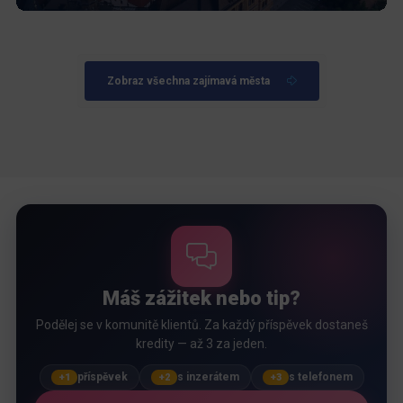
Zobraz všechna zajímavá města
Máš zážitek nebo tip?
Podělej se v komunitě klientů. Za každý příspěvek dostaneš
kredity — až 3 za jeden.
příspěvek
s inzerátem
s telefonem
+1
+2
+3