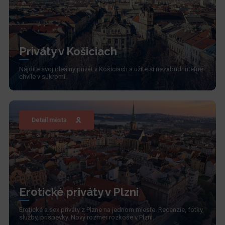
Priváty v Košiciach
Nájdite svoj ideálny privát v Košiciach a užite si nezabudnuteľné
chvíle v súkromí.
Detail města
Erotické priváty v Plzni
Erotické a sex priváty z Plzne na jednom mieste. Recenzie, fotky,
služby, príspevky. Nový rozmer rozkoše v Plzni.