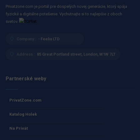
Privatzone.com je portál pre dospelých novej generácie, ktorý spája
fyzické a digitálne potešenie. Vychutnajte si to najlepšie z oboch
svetov.
Company :
- Feelia LTD
Address :
85 Great Portland street, London, W1W 7LT
Partnerské weby
PrivatZone.com
Katalog Holek
Na Privát