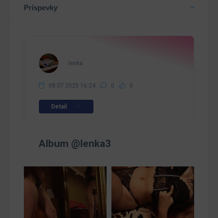
Príspevky
lenka
08.07.2025 16:24
0
0
Detail
Album @lenka3