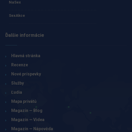
NaSex
SexAkce
Ďalšie informácie
Hlavná stránka
Recenze
Nové príspevky
Služby
Ľudia
Mapa privátů
Magazín — Blog
Magazín — Videa
Magazín — Nápověda