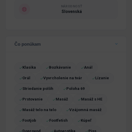
NÁRODNOSŤ
Slovenská
Čo ponúkam
Klasika
Bozkávanie
Anál
Orál
Vyvrcholenie na tvár
Lízanie
Striedanie polôh
Poloha 69
Prstovanie
Masáž
Masáž s HE
Masáž telo na telo
Vzájomná masáž
Footjob
Footfetish
Kúpeľ
Doprovod
Autoerotika
Piss