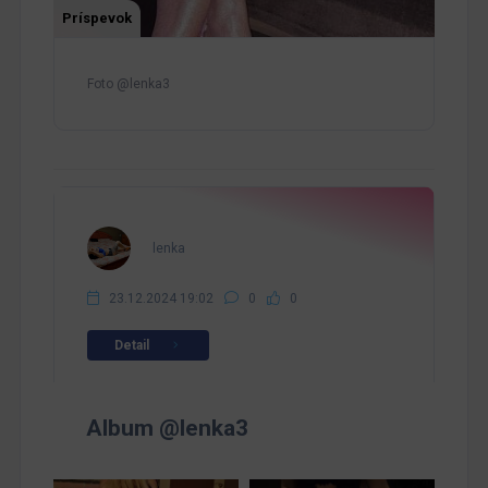
Príspevok
Foto @lenka3
lenka
23.12.2024 19:02
0
0
Detail
Album @lenka3