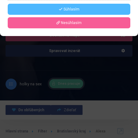
Súhlasím
4.0
Recenze: 1
Nesúhlasím
Zobrazit na mapě
Spravovat inzerát
holky na sex
Dnes pracuje
Do obľúbených
Zdieľať
Hlavní strana
Filter
Bratislavský kraj
Alexa