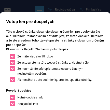
Registrovať sa
Prihlásiť sa
Vstup len pre dospelých
Táto webová stránka obsahuje obsah určený len pre osoby staršie
ako 18 rokov. Pokračovaním potvrdzujete, že máte viac ako 18 rokov
a že ste si vedomí toho, že vstupujete na stránky s obsahom určeným
pre dospelých.
Alexa
Kliknutím na tlačidlo 'Súhlasím' potvrdzujete:
Že máte viac ako 18 rokov.
76 240 zhlédnutí
Ověřený inzerát
Aktivní 33 dní
Že vstupujete na túto webovú stránku z vlastnej vôle.
Že neumožníte prístup k tomuto obsahu žiadnym
29
rokov
Veľkosť F
Slovenská
neplnoletým osobám.
Ak nespĺňate tieto podmienky, prosím, opustite stránky.
Bratislava, Bratislavský kraj, Slovenská republika
+421 944089511
Povolení cookies
Nutné cookies
Info
Řekněte že voláte z webu www.privatzone.com
Analytické
Info