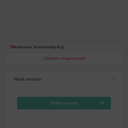
Bratislava, Bratislavský kraj
Otevřít v mapě privátů
Nová recenze
Přidat recenzi