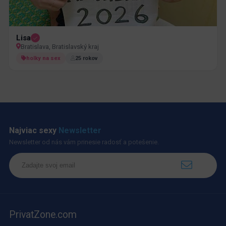
Lisa
Bratislava, Bratislavský kraj
holky na sex
25 rokov
Najviac sexy
Newsletter
Newsletter od nás vám prinesie radosť a potešenie.
PrivatZone.com