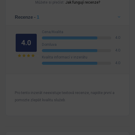
Můžete si přečíst:
Jak fungují recenze?
Recenze -
1
Cena/Kvalita
4.0
4.0
Domluva
4.0
Kvalita informací v inzerátu
4.0
Pro tento inzerát neexistuje textová recenze, napište první a
pomozte zlepšit kvalitu služeb.