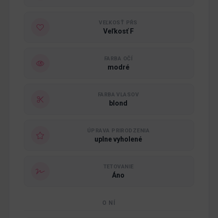
VEĽKOSŤ PŔS
Veľkosť F
FARBA OČÍ
modré
FARBA VLASOV
blond
ÚPRAVA PRIRODZENIA
uplne vyholené
TETOVANIE
Áno
O NÍ