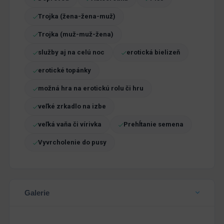
Trojka (žena-žena-muž)
Trojka (muž-muž-žena)
služby aj na celú noc
erotická bielizeň
erotické topánky
možná hra na erotickú rolu či hru
veľké zrkadlo na izbe
veľká vaňa či vírivka
Prehĺtanie semena
Vyvrcholenie do pusy
Galerie