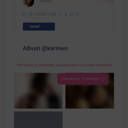
karmen
25.10.2025 14:00
0
0
Detail
Album @karmen
Toto album je zamknuté, na zobrazenie ho musíte odomknúť
Odemknout: 75 (kreditů)