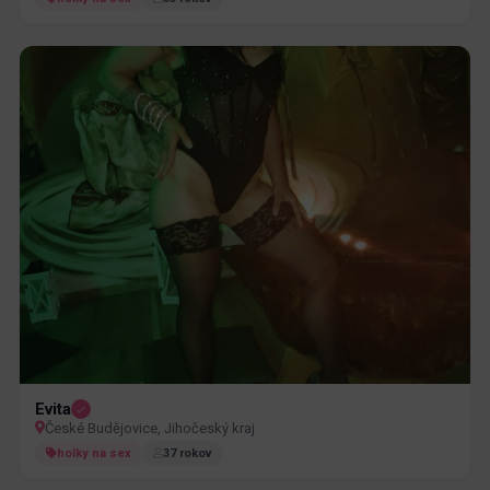
Evita
České Budějovice, Jihočeský kraj
holky na sex
37 rokov