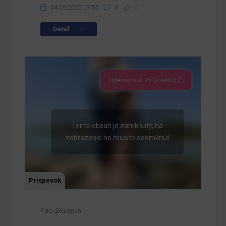
04.09.2025 07:55
0
0
Detail
Odemknout: 25 (kreditů)
Tento obsah je zamknutý, na
zobrazenie ho musíte odomknúť
Príspevok
Foto @karmen