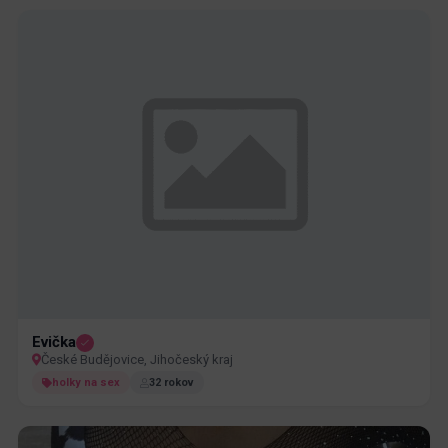
Evička
České Budějovice, Jihočeský kraj
holky na sex
32 rokov