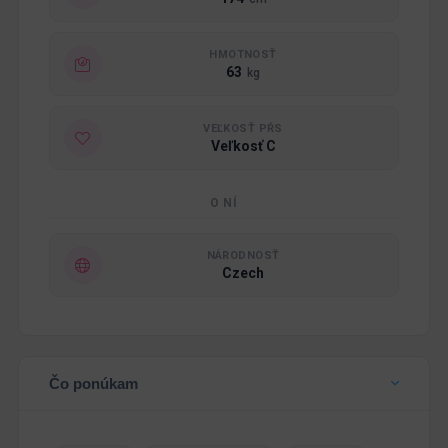
HMOTNOSŤ
63
kg
VEĽKOSŤ PŔS
Veľkosť C
O NÍ
NÁRODNOSŤ
Czech
Čo ponúkam