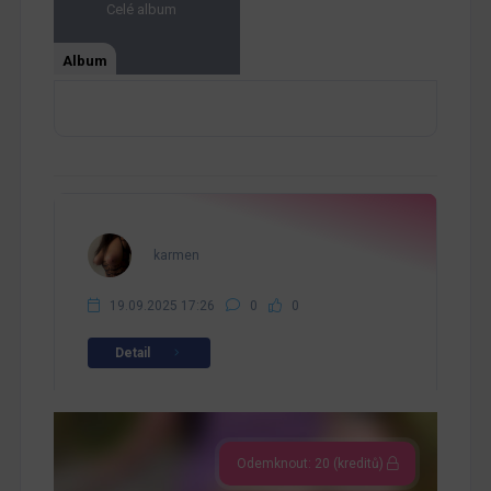
Celé album
Album
karmen
19.09.2025 17:26
0
0
Detail
Odemknout: 20 (kreditů)