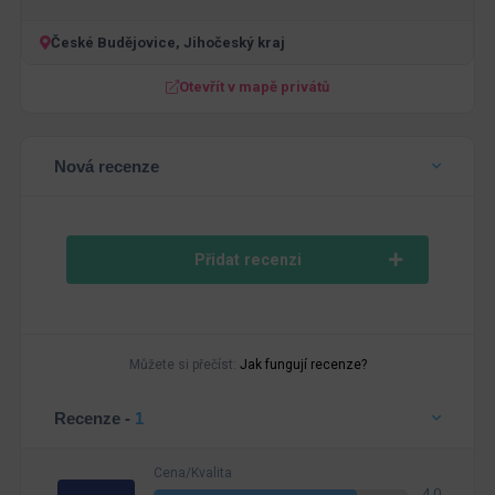
České Budějovice, Jihočeský kraj
Otevřít v mapě privátů
Nová recenze
Přidat recenzi
Můžete si přečíst:
Jak fungují recenze?
Recenze -
1
Cena/Kvalita
4.0