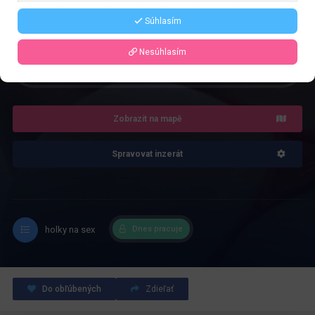
Řekněte že voláte z webu www.privatzone.com
Súhlasím
Nesúhlasím
4.0
Recenze: 1
Zobrazit na mapě
Spravovat inzerát
holky na sex
Dnes pracuje
Do obľúbených
Zdieľať