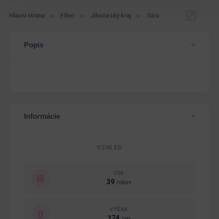
Hlavní strana
Filter
Jihočeský kraj
Sára
Popis
Informácie
VZHLED
VEK
39
rokov
VÝŠKA
174
cm