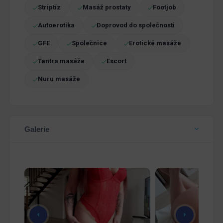
Striptíz
Masáž prostaty
Footjob
Autoerotika
Doprovod do společnosti
GFE
Společnice
Erotické masáže
Tantra masáže
Escort
Nuru masáže
Galerie