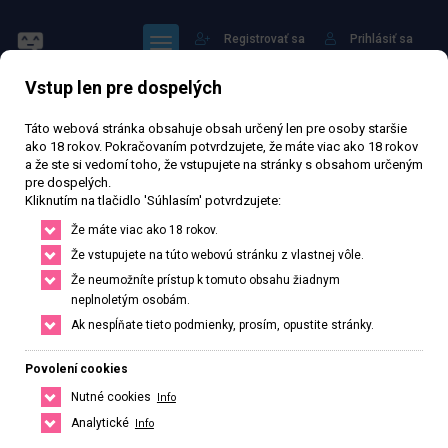
Registrovať sa
Prihlásiť sa
Vstup len pre dospelých
Táto webová stránka obsahuje obsah určený len pre osoby staršie
ako 18 rokov. Pokračovaním potvrdzujete, že máte viac ako 18 rokov
a že ste si vedomí toho, že vstupujete na stránky s obsahom určeným
pre dospelých.
Sára
Kliknutím na tlačidlo 'Súhlasím' potvrdzujete:
Že máte viac ako 18 rokov.
Že vstupujete na túto webovú stránku z vlastnej vôle.
Právě otevřeno
· Zavírá v 24
Že neumožníte prístup k tomuto obsahu žiadnym
neplnoletým osobám.
62 723 zhlédnutí
Ověřený inzerát
Aktivní 183 dní
Ak nespĺňate tieto podmienky, prosím, opustite stránky.
39
rokov
174
cm
63
kg
Veľkosť C
Czech
Povolení cookies
České Budějovice, Jihočeský kraj, Česká republika
Nutné cookies
Info
+420 778497098
Analytické
Info