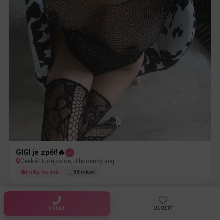
GIGI je zpět!🔥
České Budějovice, Jihočeský kraj
holky na sex
38 rokov
VOLAT
ULOŽIŤ