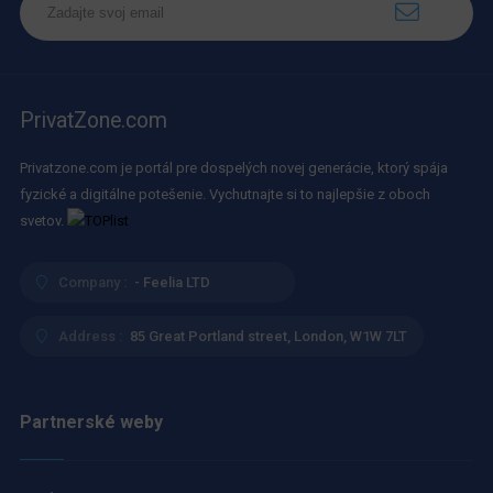
PrivatZone.com
Privatzone.com je portál pre dospelých novej generácie, ktorý spája
fyzické a digitálne potešenie. Vychutnajte si to najlepšie z oboch
svetov.
Company :
- Feelia LTD
Address :
85 Great Portland street, London, W1W 7LT
Partnerské weby