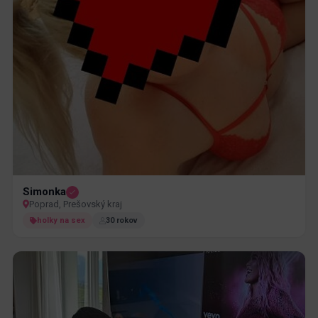
Simonka
Poprad, Prešovský kraj
holky na sex
30 rokov