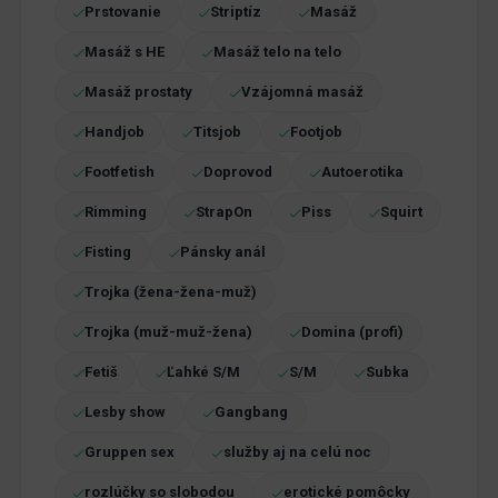
Prstovanie
Striptíz
Masáž
Masáž s HE
Masáž telo na telo
Masáž prostaty
Vzájomná masáž
Handjob
Titsjob
Footjob
Footfetish
Doprovod
Autoerotika
Rimming
StrapOn
Piss
Squirt
Fisting
Pánsky anál
Trojka (žena-žena-muž)
Trojka (muž-muž-žena)
Domina (profi)
Fetiš
Ľahké S/M
S/M
Subka
Lesby show
Gangbang
Gruppen sex
služby aj na celú noc
rozlúčky so slobodou
erotické pomôcky