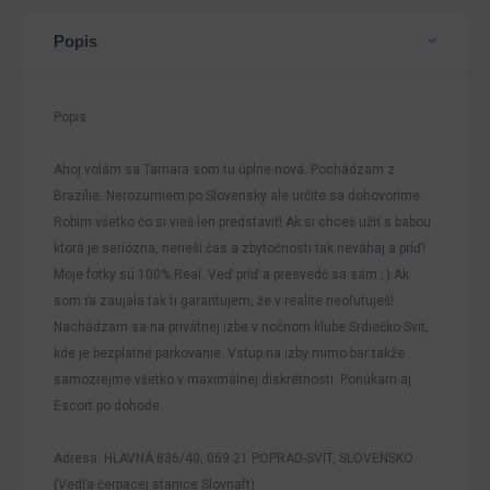
Popis
Popis
Ahoj volám sa Tamara som tu úplne nová. Pochádzam z
Brazílie. Nerozumiem po Slovensky ale určite sa dohovoríme.
Robím všetko čo si vieš len predstaviť! Ak si chceš užiť s babou
ktorá je seriózna, nerieši čas a zbytočnosti tak neváhaj a príď!
Moje fotky sú 100% Real. Veď príď a presvedč sa sám ; ) Ak
som ťa zaujala tak ti garantujem, že v realite neoľutuješ!
Nachádzam sa na privátnej izbe v nočnom klube Srdiečko Svit,
kde je bezplatné parkovanie. Vstup na izby mimo bar takže
samozrejme všetko v maximálnej diskrétnosti. Ponúkam aj
Escort po dohode.
Adresa: HLAVNÁ 836/40, 059 21 POPRAD-SVIT, SLOVENSKO
(Vedľa čerpacej stanice Slovnaft)