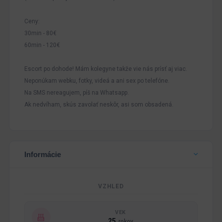
Ceny:
30min - 80€
60min - 120€
Escort po dohode! Mám kolegyne takže vie nás prísť aj viac.
Neponúkam webku, fotky, videá a ani sex po telefóne.
Na SMS nereagujem, píš na Whatsapp.
Ak nedvíham, skús zavolať neskôr, asi som obsadená.
Informácie
VZHLED
VEK
25
rokov