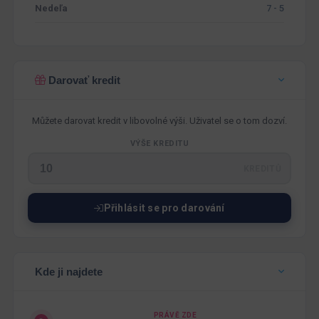
Nedeľa
7 - 5
Darovať kredit
Můžete darovat kredit v libovolné výši. Uživatel se o tom dozví.
VÝŠE KREDITU
KREDITŮ
Přihlásit se pro darování
Kde ji najdete
PRÁVĚ ZDE