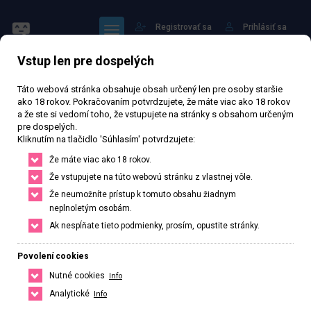
Registrovať sa
Prihlásiť sa
Vstup len pre dospelých
Táto webová stránka obsahuje obsah určený len pre osoby staršie
ako 18 rokov. Pokračovaním potvrdzujete, že máte viac ako 18 rokov
a že ste si vedomí toho, že vstupujete na stránky s obsahom určeným
pre dospelých.
Robím Všetko
Kliknutím na tlačidlo 'Súhlasím' potvrdzujete:
Že máte viac ako 18 rokov.
63 038 zhlédnutí
Ověřený inzerát
Aktivní 184 dní
Že vstupujete na túto webovú stránku z vlastnej vôle.
Že neumožníte prístup k tomuto obsahu žiadnym
25
rokov
Slovenská
neplnoletým osobám.
Ak nespĺňate tieto podmienky, prosím, opustite stránky.
Poprad, Prešovský kraj, Slovenská republika
+421 940237902
Povolení cookies
Nutné cookies
Info
Řekněte že voláte z webu www.privatzone.com
Analytické
Info