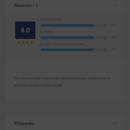
Recenze -
1
Cena/Kvalita
4.0
4.0
Domluva
4.0
Kvalita informací v inzerátu
4.0
Pro tento inzerát neexistuje textová recenze, napište první a
pomozte zlepšit kvalitu služeb.
Príspevky