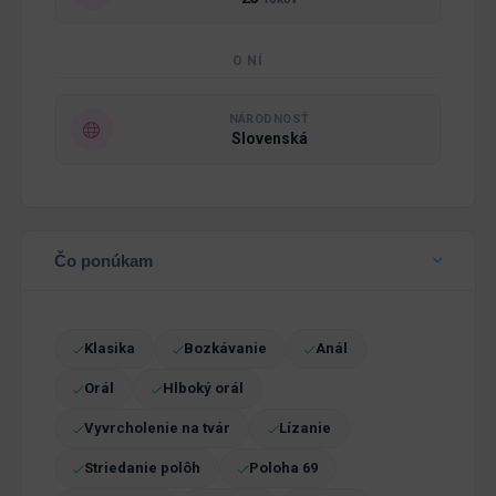
O NÍ
NÁRODNOSŤ
Slovenská
Čo ponúkam
Klasika
Bozkávanie
Anál
Orál
Hlboký orál
Vyvrcholenie na tvár
Lízanie
Striedanie polôh
Poloha 69