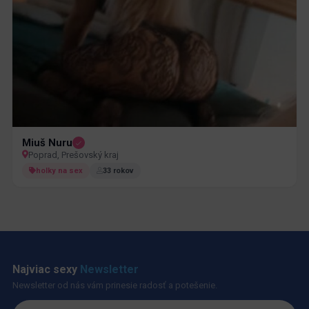
Miuš Nuru
Poprad, Prešovský kraj
holky na sex
33 rokov
Najviac sexy
Newsletter
Newsletter od nás vám prinesie radosť a potešenie.