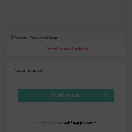
Poprad, Prešovský kraj
Otevřít v mapě privátů
Nová recenze
Přidat recenzi
Můžete si přečíst:
Jak fungují recenze?