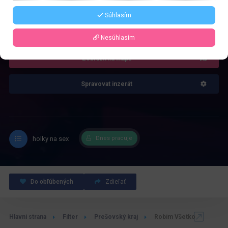
Súhlasím
4.0
Recenze: 1
Nesúhlasím
Zobrazit na mapě
Spravovat inzerát
holky na sex
Dnes pracuje
Do obľúbených
Zdieľať
Hlavní strana
Filter
Prešovský kraj
Robím Všetko