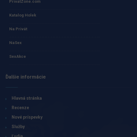
PrivatZone.com
Katalog Holek
Na Privát
NaSex
SexAkce
Ďalšie informácie
Hlavná stránka
Recenze
Nové príspevky
Služby
Ľudia