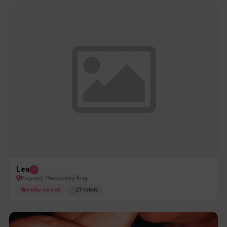
Lea
Poprad, Prešovský kraj
holky na sex
27 rokov