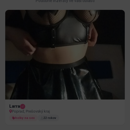
Podobné inzeráty ve vaší oblasti
Larra
Poprad, Prešovský kraj
holky na sex
22 rokov