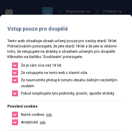
Registrovat se
Přihlásit se
Vstup pouze pro dospělé
Hlavní strana
Průvodce Intimitou
Sdílet
Bod G: Co to je a jaký má vliv na intimní život?
Tento web obsahuje obsah určený pouze pro osoby starší 18 let.
Pokračováním potvrzujete, že jste starší 18 let a že jste si vědomi
toho, že vstupujete na stránky s obsahem určeným pro dospělé.
Kliknutím na tlačítko 'Souhlasím' potvrzujete:
Že je vám více než 18 let.
Že vstupujete na tento web z vlastní vůle.
Že neumožníte přístup k tomuto obsahu žádným nezletilým
osobám.
Pokud nesplňujete tyto podmínky, prosím, opusťte stránky.
Povolení cookies
Nutné cookies
Info
Analytické
Info