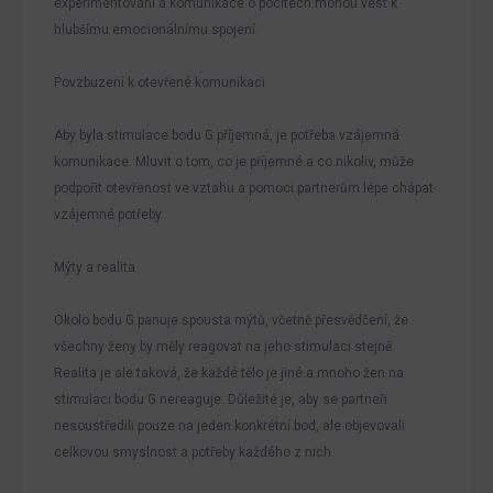
experimentování a komunikace o pocitech mohou vést k
hlubšímu emocionálnímu spojení.
Povzbuzení k otevřené komunikaci
Aby byla stimulace bodu G příjemná, je potřeba vzájemná
komunikace. Mluvit o tom, co je příjemné a co nikoliv, může
podpořit otevřenost ve vztahu a pomoci partnerům lépe chápat
vzájemné potřeby.
Mýty a realita
Okolo bodu G panuje spousta mýtů, včetně přesvědčení, že
všechny ženy by měly reagovat na jeho stimulaci stejně.
Realita je ale taková, že každé tělo je jiné a mnoho žen na
stimulaci bodu G nereaguje. Důležité je, aby se partneři
nesoustředili pouze na jeden konkrétní bod, ale objevovali
celkovou smyslnost a potřeby každého z nich.