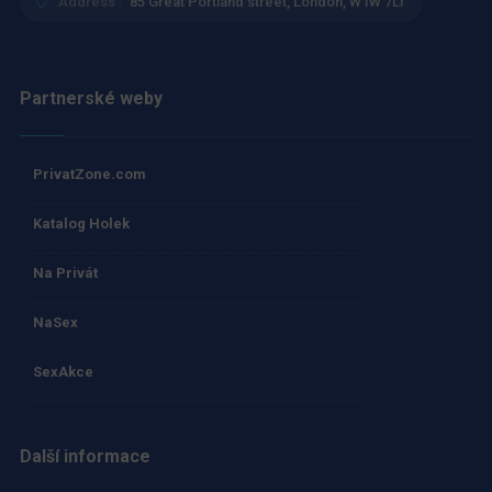
Address :
85 Great Portland street, London, W1W 7LT
Partnerské weby
PrivatZone.com
Katalog Holek
Na Privát
NaSex
SexAkce
Další informace