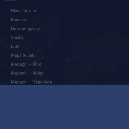
Hlavní strana
Recenze
Nové příspěvky
Služby
Lidé
Mapa privátů
Magazín — Blog
Magazín — Videa
Magazín — Nápověda
© www.privatzone.com 2026. All rights reserved.
cs