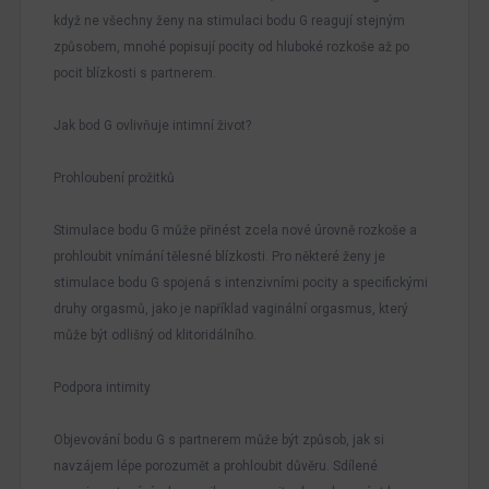
když ne všechny ženy na stimulaci bodu G reagují stejným
způsobem, mnohé popisují pocity od hluboké rozkoše až po
pocit blízkosti s partnerem.
Jak bod G ovlivňuje intimní život?
Prohloubení prožitků
Stimulace bodu G může přinést zcela nové úrovně rozkoše a
prohloubit vnímání tělesné blízkosti. Pro některé ženy je
stimulace bodu G spojená s intenzivními pocity a specifickými
druhy orgasmů, jako je například vaginální orgasmus, který
může být odlišný od klitoridálního.
Podpora intimity
Objevování bodu G s partnerem může být způsob, jak si
navzájem lépe porozumět a prohloubit důvěru. Sdílené