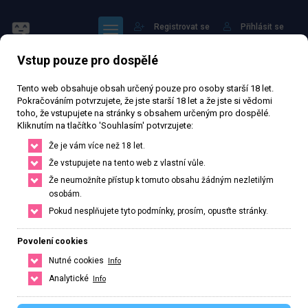
Registrovat se
Přihlásit se
Vstup pouze pro dospělé
Tento web obsahuje obsah určený pouze pro osoby starší 18 let.
Pokračováním potvrzujete, že jste starší 18 let a že jste si vědomi
toho, že vstupujete na stránky s obsahem určeným pro dospělé.
Kliknutím na tlačítko 'Souhlasím' potvrzujete:
Kelly
Že je vám více než 18 let.
Že vstupujete na tento web z vlastní vůle.
71 592 zhlédnutí
Ověřený inzerát
Aktivní 85 dní
Že neumožníte přístup k tomuto obsahu žádným nezletilým
osobám.
24
let
169
cm
50
kg
Velikost C
Česká
Pokud nesplňujete tyto podmínky, prosím, opusťte stránky.
Praha, Hlavní město Praha, Česká republika
Povolení cookies
+420 722142988
Nutné cookies
Info
Řekněte že voláte z webu www.privatzone.com
Analytické
Info