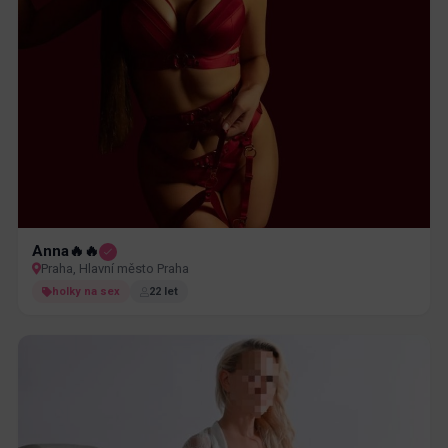
Anna🔥🔥
Praha, Hlavní město Praha
holky na sex
22 let