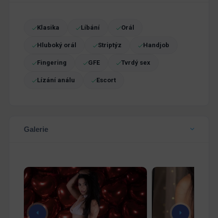
Klasika
Líbání
Orál
Hluboký orál
Striptýz
Handjob
Fingering
GFE
Tvrdý sex
Lízání análu
Escort
Galerie