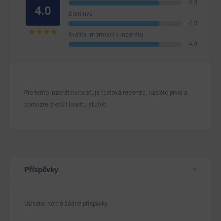
4.0
4.0
Domluva
4.0
Kvalita informací v inzerátu
4.0
Pro tento inzerát neexistuje textová recenze, napište první a
pomozte zlepšit kvalitu služeb.
Příspěvky
Uživatel nemá žádné příspěvky