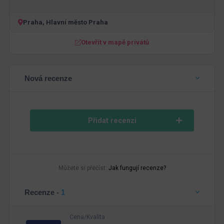
Praha, Hlavní město Praha
Otevřít v mapě privátů
Nová recenze
Přidat recenzi
Můžete si přečíst:
Jak fungují recenze?
Recenze -
1
Cena/Kvalita