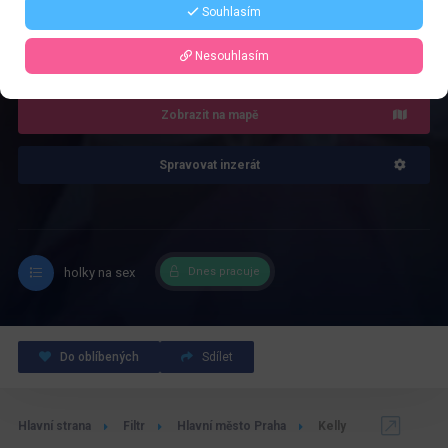
Souhlasím
4.0
Recenze: 1
Nesouhlasím
Zobrazit na mapě
Spravovat inzerát
holky na sex
Dnes pracuje
Do oblíbených
Sdílet
Hlavní strana
Filtr
Hlavní město Praha
Kelly