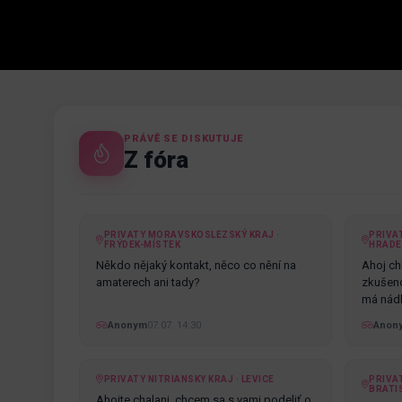
PRÁVĚ SE DISKUTUJE
Z fóra
PRIVATY MORAVSKOSLEZSKÝ KRAJ ·
PRIVA
FRÝDEK-MÍSTEK
HRADE
Někdo nějaký kontakt, něco co nění na
Ahoj chl
amaterech ani tady?
zkušenos
má nádh
Anonym
07.07. 14:30
Anon
PRIVATY NITRIANSKY KRAJ · LEVICE
PRIVAT
BRATI
Ahojte chalani, chcem sa s vami podeliť o