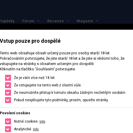
říspěvky
Fórum
Recenze
Magazín
Vstup pouze pro dospělé
Tento web obsahuje obsah určený pouze pro osoby starší 18 let.
Pokračováním potvrzujete, že jste starší 18 let a že jste si vědomi toho, že
vstupujete na stránky s obsahem určeným pro dospělé.
Kliknutím na tlačítko 'Souhlasím' potvrzujete:
jlepší ve svém měst
Že je vám více než 18 let.
Že vstupujete na tento web z vlastní vůle.
Že neumožníte přístup k tomuto obsahu žádným nezletilým osobám.
Najdi si přesně to co potřebuješ, stačí upravit filtr pro hledání.
Pokud nesplňujete tyto podmínky, prosím, opusťte stránky.
Povolení cookies
HLEDAT
ČESKO
SLOVENSKO
Nutné cookies
Info
Analytické
Info