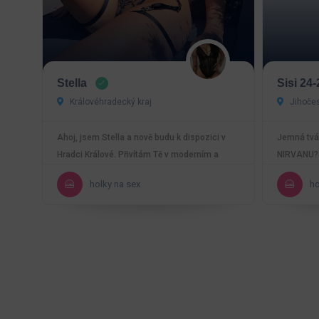
Stella
Sisi 24-
Královéhradecký kraj
Jihočes
Ahoj, jsem Stella a nově budu k dispozici v
Jemná tvář
Hradci Králové. Přivítám Tě v moderním a
NIRVANU?J
příjemném…
která v to
holky na sex
ho