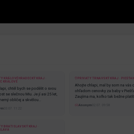
TY KRÁLOVÉHRADECKÝ KRAJ ·
PRIVATY TRNAVSKÝ KRAJ · PIEŠŤA
C KRÁLOVÉ
Ahojte chlapi, mal by som na vás 
api, chtěl bych se podělit o svou
ohľadom cenovky za baby v Piešť
t se slečnou Miu. Je jí asi 25 let,
Zaujíma ma, koľko tak bežne platí
erný obličej a skvělou…
Anonym
02.07. 09:58
ym
03.07. 11:22
Y BRATISLAVSKÝ KRAJ ·
SLAVA