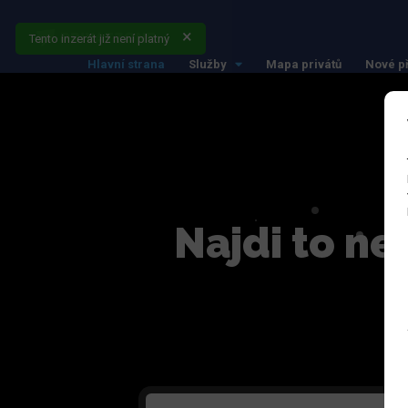
Tento inzerát již není platný
Hlavní strana
Služby
Mapa privátů
Nové p
Najdi to ne