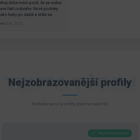
dnej dobe mám pocit, že sa scéna
slave fakt rozbieha. Nové podniky
ú ako huby po daždi a stále sa…
ym
18.06. 22:20
TENTO TÝDEN
Nejzobrazovanější profily
Podívejte se na ty profily, které se nejvíc libí
Nejzobrazovanější