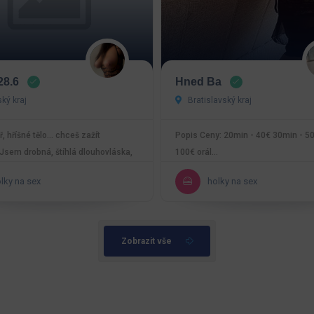
28.6
Hned Ba
ký kraj
Bratislavský kraj
, hříšné tělo… chceš zažít
Popis Ceny: 20min - 40€ 30min - 5
sem drobná, štíhlá dlouhovláska,
100€ orál…
bě probudí…
lky na sex
holky na sex
Zobrazit vše