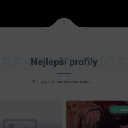
BEST LISTINGS
Nejlepší profily
To nejlepší co vám můžeme nabídnout
Dnes