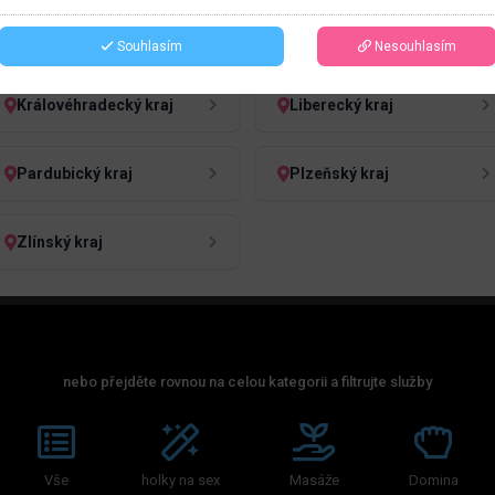
Jihočeský kraj
Jihomoravský kraj
Souhlasím
Nesouhlasím
Královéhradecký kraj
Liberecký kraj
Pardubický kraj
Plzeňský kraj
Zlínský kraj
nebo přejděte rovnou na celou kategorii a filtrujte služby
Vše
holky na sex
Masáže
Domina