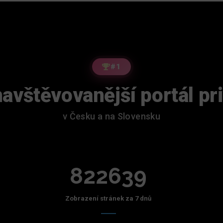
#1
avštěvovanější portál pr
v Česku a na Slovensku
822639
Zobrazení stránek za 7 dnů