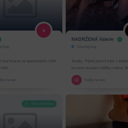
NADRŽENÁ Valerie
ý kraj
Ústecký kraj
€ una hora en mi apartamento 100€
Ahojky , Přijela jsem k Vám s dalek
s 80€…
na nové sexualní zažítky s tebou. Mil
orálek…
lky na sex
holky na sex
Dnes otevřeno