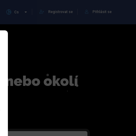
Registrovat se
Přihlásit se
Cs
ě nebo okolí