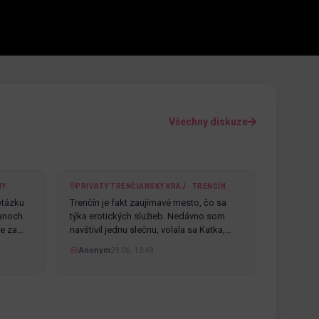
Všechny diskuze
NY
PRIVATY TRENČIANSKY KRAJ · TRENČÍN
otázku
Trenčín je fakt zaujímavé mesto, čo sa
anoch.
týka erotických služieb. Nedávno som
te za…
navštívil jednu slečnu, volala sa Katka,…
Anonym
29.06. 13:49