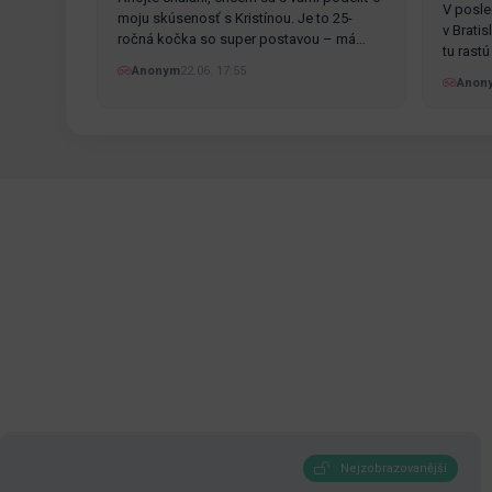
V posle
moju skúsenosť s Kristínou. Je to 25-
v Brati
ročná kočka so super postavou – má
tu rast
pekné…
Anonym
22.06. 17:55
Anon
Nejzobrazovanější