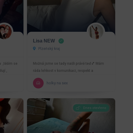
Lisa NEW
Plzeňský kraj
a ,těším se
Možná jsme se tady našli právě teď💕 Mám
ují ,
ráda lehkost v komunikaci, respekt a
příjemnou atmosféru…
holky na sex
Dnes otevřeno