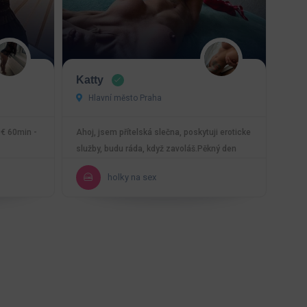
Katty
Hlavní město Praha
0€ 60min -
Ahoj, jsem přítelská slečna, poskytuji eroticke
služby, budu ráda, když zavoláš.Pěkný den
Katy. Pro…
holky na sex