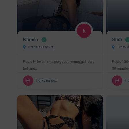
Kamila
Stefi
Bratislavský kraj
Trnavsk
Popis Hi love, I'm a gorgeous young girl, very
Popis 150
hot and…
30 minuto
holky na sex
ho