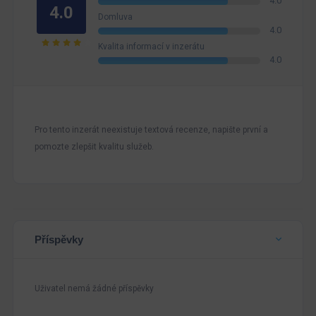
4.0
4.0
Domluva
4.0
Kvalita informací v inzerátu
4.0
Pro tento inzerát neexistuje textová recenze, napište první a
pomozte zlepšit kvalitu služeb.
Příspěvky
Uživatel nemá žádné příspěvky