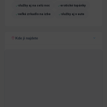
služby aj na celú noc
erotické topánky
veľké zrkadlo na izbe
služby aj v aute
Kde ji najdete