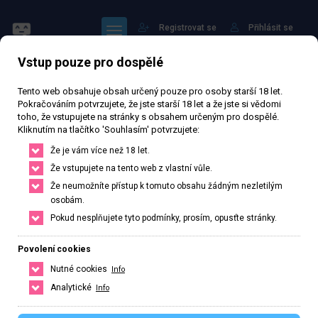
Registrovat se
Přihlásit se
Vstup pouze pro dospělé
Tento web obsahuje obsah určený pouze pro osoby starší 18 let.
Pokračováním potvrzujete, že jste starší 18 let a že jste si vědomi
toho, že vstupujete na stránky s obsahem určeným pro dospělé.
Kliknutím na tlačítko 'Souhlasím' potvrzujete:
Sugar
Že je vám více než 18 let.
Že vstupujete na tento web z vlastní vůle.
73 594 zhlédnutí
Ověřený inzerát
Aktivní 63 dní
Že neumožníte přístup k tomuto obsahu žádným nezletilým
osobám.
30
let
Velikost C
Slovenská
Pokud nesplňujete tyto podmínky, prosím, opusťte stránky.
Bratislava, Bratislavský kraj, Slovenská republika
Povolení cookies
+420 728899116
Nutné cookies
Info
Řekněte že voláte z webu www.privatzone.com
Analytické
Info