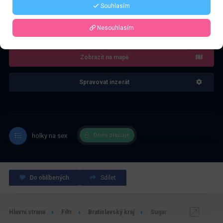
Souhlasím
4.0
Recenze: 1
Nesouhlasím
Zobrazit na mapě
Spravovat inzerát
holky na sex
Dnes pracuje
Do oblíbených
Sdílet
Hlavní strana
Filtr
Bratislavský kraj
Sugar