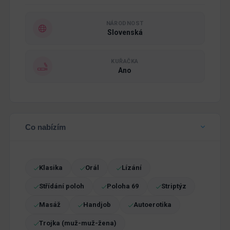
NÁRODNOST
Slovenská
KUŘAČKA
Ano
Co nabízím
Klasika
Orál
Lízání
Střídání poloh
Poloha 69
Striptýz
Masáž
Handjob
Autoerotika
Trojka (muž-muž-žena)