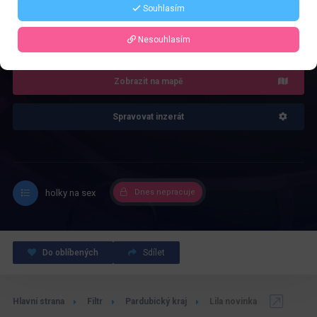
Souhlasím
4.0
Recenze: 1
Nesouhlasím
Zobrazit na mapě
Spravovat inzerát
holky na sex
Dnes nepracuje
Do oblíbených
Sdílet
Hlavní strana
Filtr
Pardubický kraj
Lila novinka