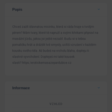
Popis
Chceš zažít šťavnatou micinku, která si ráda hraje s tvrdým
pérem? Mám tvary, které tě napruží a svými křivkami připraví na
masážní jízdu, jakou jsi ještě nezažil. Budu si s tebou
pomaličku hrát a dráždit tvé smysly, ucítíš vzrušení v každém
kousku svého těla. Až budeš na vrcholu blaha, dopřeju ti
slastné vyvrcholení. Dopřeješ mi také kousek
slasti? https:/erotickemasazepardubice.cz
Informace
VZHLED