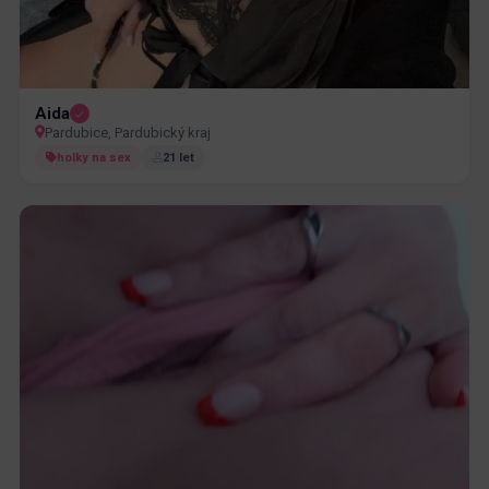
Aida
Pardubice, Pardubický kraj
holky na sex
21 let