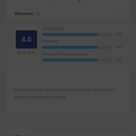
Recenze -
1
Cena/Kvalita
4.0
4.0
Domluva
4.0
Kvalita informací v inzerátu
4.0
Pro tento inzerát neexistuje textová recenze, napište první a
pomozte zlepšit kvalitu služeb.