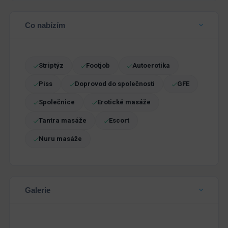
Co nabízím
Striptýz
Footjob
Autoerotika
Piss
Doprovod do společnosti
GFE
Společnice
Erotické masáže
Tantra masáže
Escort
Nuru masáže
Galerie