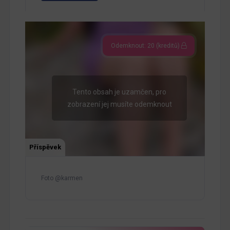
Odemknout: 20 (kreditů)
Tento obsah je uzamčen, pro
zobrazení jej musíte odemknout
Příspěvek
Foto @karmen