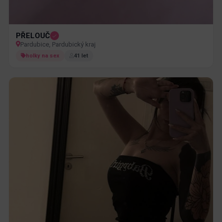
PŘELOUČ
Pardubice, Pardubický kraj
holky na sex
41 let