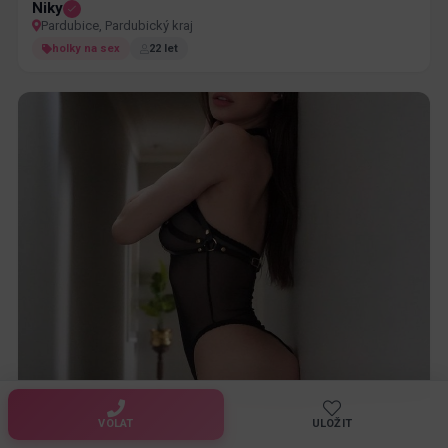
Niky
Pardubice, Pardubický kraj
holky na sex
22 let
Natalie
VOLAT
ULOŽIT
Pardubice, Pardubický kraj