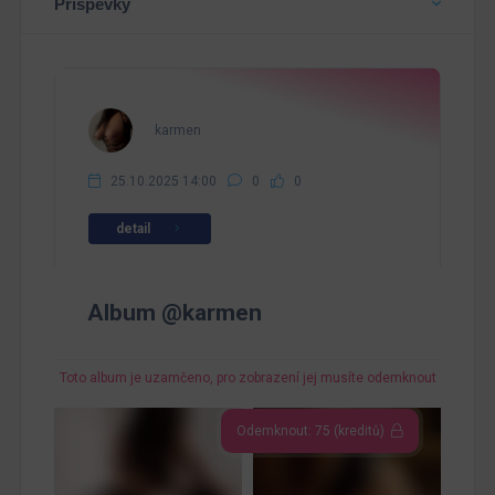
Příspěvky
karmen
25.10.2025 14:00
0
0
detail
Album @karmen
Toto album je uzamčeno, pro zobrazení jej musíte odemknout
Odemknout: 75 (kreditů)