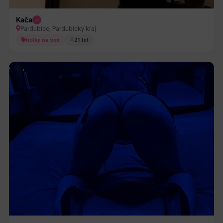
Kača
Pardubice, Pardubický kraj
holky na sex
21 let