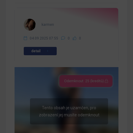
karmen
04.09.2025 07:55
0
0
detail
Odemknout: 25 (kreditů)
Tento obsah je uzamčen, pro
zobrazení jej musíte odemknout