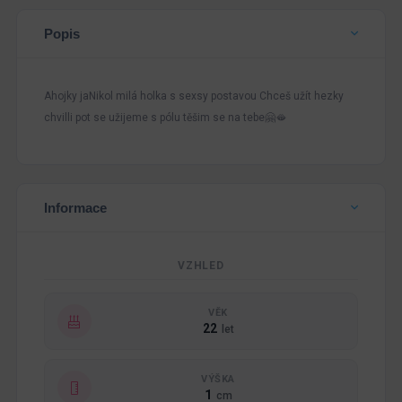
Popis
Ahojky jaNikol milá holka s sexsy postavou Chceš užít hezky
chvilli pot se užijeme s pólu těšim se na tebe🤗🫦
Informace
VZHLED
VĚK
22
let
VÝŠKA
1
cm