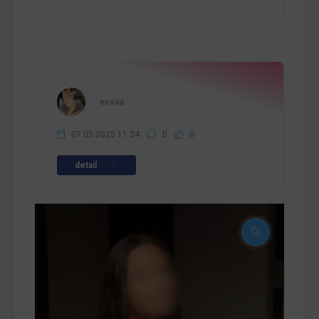
evaaa
07.05.2025 11:24
0
0
detail