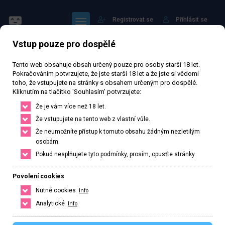
Registrovat se
Přihlásit se
Vstup pouze pro dospělé
Tento web obsahuje obsah určený pouze pro osoby starší 18 let.
Pokračováním potvrzujete, že jste starší 18 let a že jste si vědomi
toho, že vstupujete na stránky s obsahem určeným pro dospělé.
Kliknutím na tlačítko 'Souhlasím' potvrzujete:
Nikoleta
Že je vám více než 18 let.
Že vstupujete na tento web z vlastní vůle.
74 826 zhlédnutí
Ověřený inzerát
Aktivní 49 dní
Že neumožníte přístup k tomuto obsahu žádným nezletilým
osobám.
22
let
1
cm
58
kg
Velikost A
Česká
Pokud nesplňujete tyto podmínky, prosím, opusťte stránky.
Brno, Jihomoravský kraj, Česká republika
Povolení cookies
+420 606087091
Nutné cookies
Info
Řekněte že voláte z webu www.privatzone.com
Analytické
Info