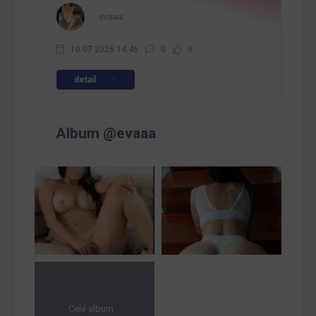
evaaa
10.07.2025 14:46
0
0
detail
Album @evaaa
Celé album