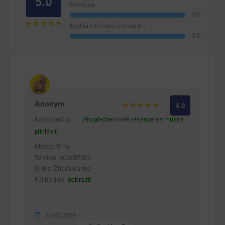
5.0
Domluva
5.0
Kvalita informací v inzerátu
5.0
Anonym
5.0
Nedoporučuji.… (
Pro přečtení celé recenze se musíte
přihlásit
)
Město: Brno
Telefon: 606087091
Dívka: Žhavá Karina
Půl hodiny:
zobrazit
25.03.2026