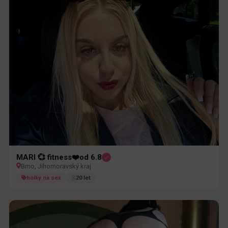
MARI 💞 fitness❤️od 6.8
Brno, Jihomoravský kraj
holky na sex
20 let