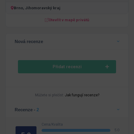
Brno, Jihomoravský kraj
Otevřít v mapě privátů
Nová recenze
Přidat recenzi
Můžete si přečíst:
Jak fungují recenze?
Recenze -
2
Cena/Kvalita
5.0