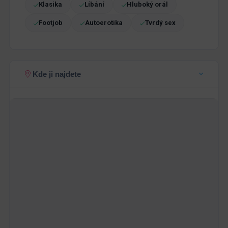
Klasika
Líbání
Hluboký orál
Footjob
Autoerotika
Tvrdý sex
Kde ji najdete