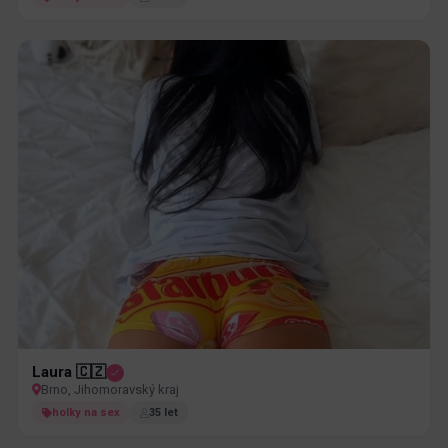
Laura 🇨🇿
Brno, Jihomoravský kraj
holky na sex
35 let