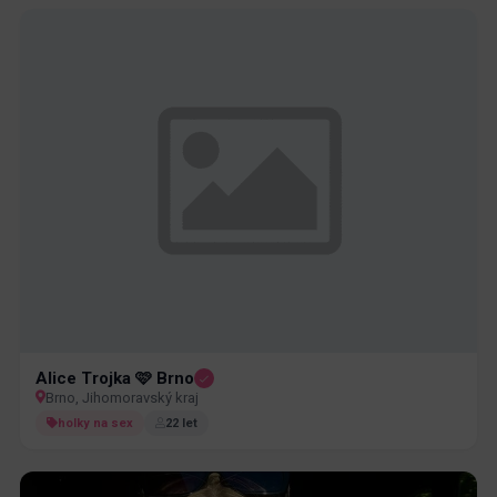
Alice Trojka 🩷 Brno
Brno, Jihomoravský kraj
holky na sex
22 let