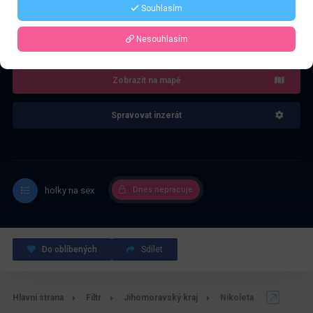
Souhlasím
5.0
Recenze: 2
Nesouhlasím
Zobrazit na mapě
Spravovat inzerát
holky na sex
Dnes nepracuje
Do oblíbených
Sdílet
Hlavní strana
Filtr
Jihomoravský kraj
Nikoleta