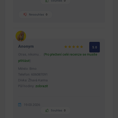
Souhlas
0
Nesouhlas
0
Anonym
5.0
Otras, nikomu… (
Pro přečtení celé recenze se musíte
přihlásit
)
Město: Brno
Telefon: 606087091
Dívka: Žhavá Karina
Půl hodiny:
zobrazit
19.03.2026
Souhlas
0