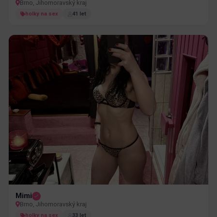
Brno, Jihomoravský kraj
holky na sex
41 let
Mimi
Brno, Jihomoravský kraj
holky na sex
33 let