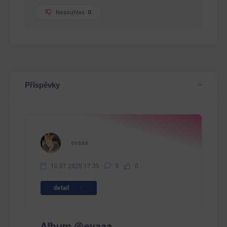
Nesouhlas
0
Příspěvky
evaaa
10.07.2025 17:35
0
0
detail
Album @evaaa