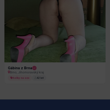
Gábina z Brna
Brno, Jihomoravský kraj
holky na sex
42 let