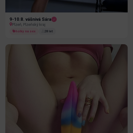
9-10.8. vášnivá Sára
Plzeň, Plzeňský kraj
holky na sex
28 let