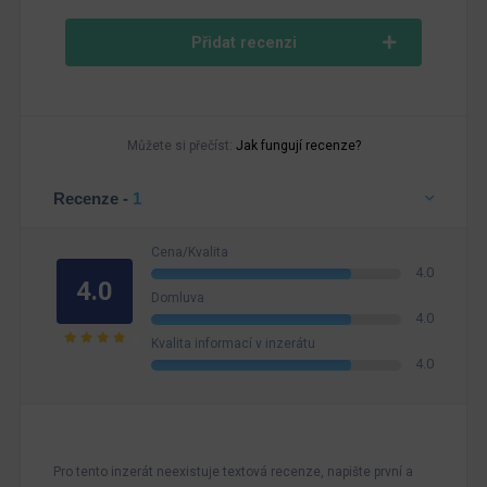
Přidat recenzi
Můžete si přečíst:
Jak fungují recenze?
Recenze -
1
Cena/Kvalita
4.0
4.0
Domluva
4.0
Kvalita informací v inzerátu
4.0
Pro tento inzerát neexistuje textová recenze, napište první a