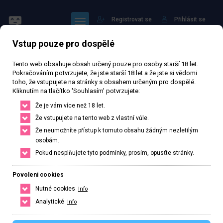
Registrovat se
Přihlásit se
Vstup pouze pro dospělé
Tento web obsahuje obsah určený pouze pro osoby starší 18 let.
Pokračováním potvrzujete, že jste starší 18 let a že jste si vědomi
toho, že vstupujete na stránky s obsahem určeným pro dospělé.
Kliknutím na tlačítko 'Souhlasím' potvrzujete:
Mandy
Že je vám více než 18 let.
Že vstupujete na tento web z vlastní vůle.
76 800 zhlédnutí
Ověřený inzerát
Aktivní 29 dní
Že neumožníte přístup k tomuto obsahu žádným nezletilým
osobám.
33
let
156
cm
53
kg
Velikost C
Česká
Pokud nesplňujete tyto podmínky, prosím, opusťte stránky.
Plzeň, Plzeňský kraj, Česká republika
Povolení cookies
+420 702805376
Nutné cookies
Info
Řekněte že voláte z webu www.privatzone.com
Analytické
Info