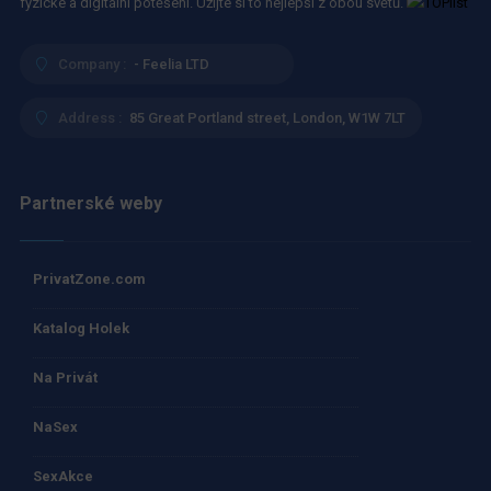
fyzické a digitální potěšení. Užijte si to nejlepší z obou světů.
Company :
- Feelia LTD
Address :
85 Great Portland street, London, W1W 7LT
Partnerské weby
PrivatZone.com
Katalog Holek
Na Privát
NaSex
SexAkce