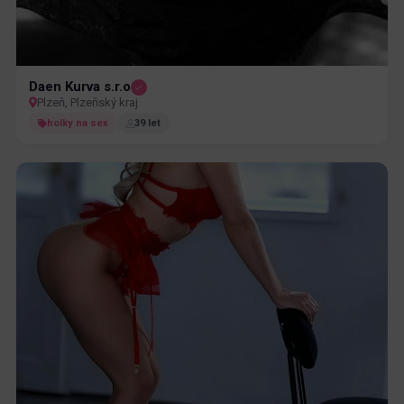
Daen Kurva s.r.o
Plzeň, Plzeňský kraj
holky na sex
39 let