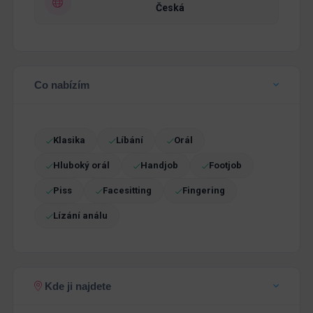
Česká
Co nabízím
Klasika
Líbání
Orál
Hluboký orál
Handjob
Footjob
Piss
Facesitting
Fingering
Lízání análu
Kde ji najdete