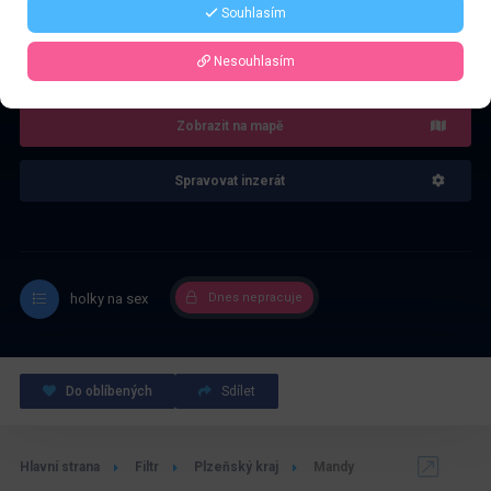
Souhlasím
4.0
Recenze: 1
Nesouhlasím
Zobrazit na mapě
Spravovat inzerát
holky na sex
Dnes nepracuje
Do oblíbených
Sdílet
Hlavní strana
Filtr
Plzeňský kraj
Mandy