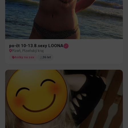
po-čt 10-13.8.sexy LOONA
Plzeň, Plzeňský kraj
holky na sex
36 let