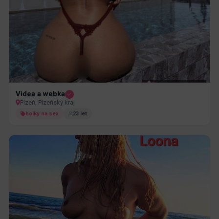
Videa a webka
Plzeň, Plzeňský kraj
holky na sex
23 let