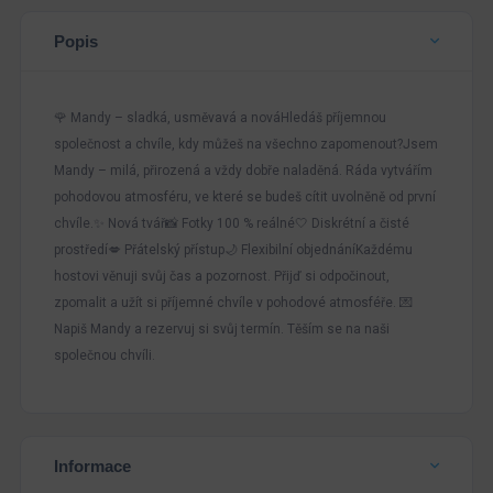
Popis
🌹 Mandy – sladká, usměvavá a nováHledáš příjemnou
společnost a chvíle, kdy můžeš na všechno zapomenout?Jsem
Mandy – milá, přirozená a vždy dobře naladěná. Ráda vytvářím
pohodovou atmosféru, ve které se budeš cítit uvolněně od první
chvíle.✨ Nová tvář📸 Fotky 100 % reálné🤍 Diskrétní a čisté
prostředí💋 Přátelský přístup🌙 Flexibilní objednáníKaždému
hostovi věnuji svůj čas a pozornost. Přijď si odpočinout,
zpomalit a užít si příjemné chvíle v pohodové atmosféře. 💌
Napiš Mandy a rezervuj si svůj termín. Těším se na naši
společnou chvíli.
Informace