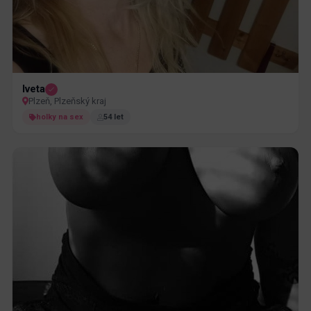
Iveta
Plzeň, Plzeňský kraj
holky na sex
54 let