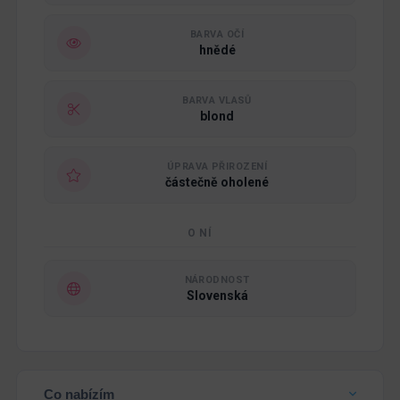
BARVA OČÍ
hnědé
BARVA VLASŮ
blond
ÚPRAVA PŘIROZENÍ
částečně oholené
O NÍ
NÁRODNOST
Slovenská
Co nabízím