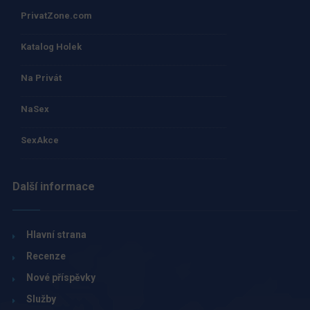
PrivatZone.com
Katalog Holek
Na Privát
NaSex
SexAkce
Další informace
Hlavní strana
Recenze
Nové příspěvky
Služby