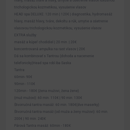
hlavy, masáž tváre a hlavy, umytie a ošetrenie vlasov luxusnou
trichologickou kozmetikou, vysušenie vlasov
HEAD spa DELUXE: 120 min | 120€ | diagnostika, hydromasáž
hlavy, masáž hlavy, tváre, dekoltu a rúk, umytie a ošetrenie
vlasovou trichologickou kozmetikou, vysušenie vlasov
EXTRA služby:
masáž a kúpeľ chodidiel | 20 min. | 20€
koncentrovaná ampulka na rast vlasov | 20€
Dá sa kombinovať s Tantrou (dohoda a nacenenie
telefonicky)Head spa robí iba Saska
Tantra:
60min- 90€
90min - 110€
120min - 180€ (žena mužovi, žena žene)
(muž mužovi): 60 min. 110€ | 90 min. 130€
Štvorručná tantra masáž: 60 min. 180€(dve maserky)
Štvorručná tantra masáž (od muža a ženy mužovi): 60 min.
200€ | 90 min. 240€
Párová Tantra masáž: 60min - 180€