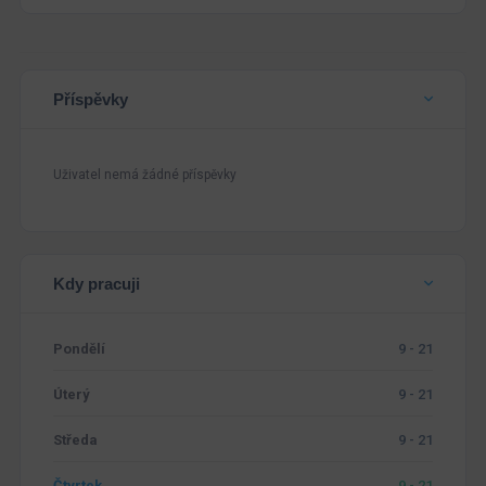
Příspěvky
Uživatel nemá žádné příspěvky
Kdy pracuji
Pondělí
9 - 21
Úterý
9 - 21
Středa
9 - 21
Čtvrtek
9 - 21