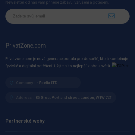
Newsletter od nás vám přinese zábavu, vzrušení a potěšení.
PrivatZone.com
Privatzone.com je nová generace portálu pro dospělé, která kombinuje
fyzické a digitální potěšení. Užijte si to nejlepší z obou světů.
Company :
- Feelia LTD
Address :
85 Great Portland street, London, W1W 7LT
Partnerské weby