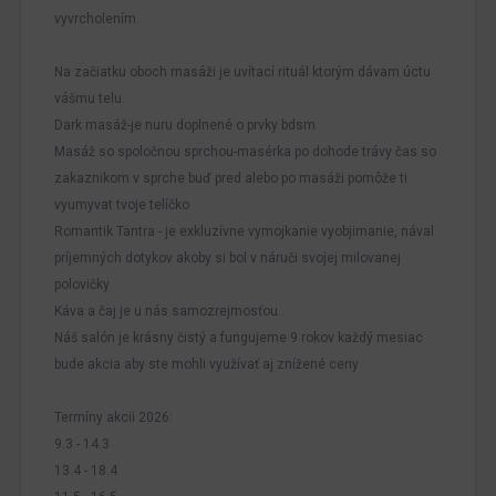
vyvrcholením.
Na začiatku oboch masáži je uvítací rituál ktorým dávam úctu
vášmu telu.
Dark masáž-je nuru doplnené o prvky bdsm
Masáž so spoločnou sprchou-masérka po dohode trávy čas so
zakaznikom v sprche buď pred alebo po masáži pomôže ti
vyumyvat tvoje telíčko
Romantik Tantra - je exkluzívne vymojkanie vyobjimanie, nával
príjemných dotykov akoby si bol v náruči svojej milovanej
polovičky
Káva a čaj je u nás samozrejmosťou..
Náš salón je krásny čistý a fungujeme 9 rokov každý mesiac
bude akcia aby ste mohli využívať aj znížené ceny
Termíny akcii 2026:
9.3 - 14.3
13.4 - 18.4