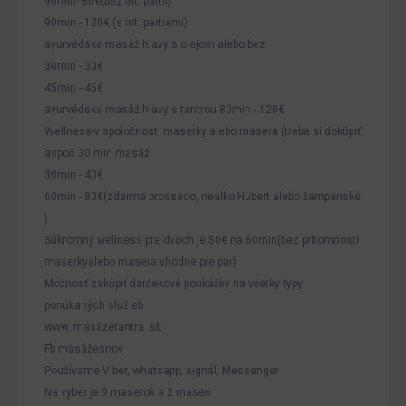
90min- 80€(bez int. partii)
90min - 120€ (s int. partiami)
ayurvédska masáž hlavy s olejom alebo bez
30min - 30€
45min - 45€
ayurvédska masáž hlavy s tantrou 80min - 120€
Wellness-v spoločnosti maserky alebo masera (treba si dokúpiť
aspoň 30 min masáž
30min - 40€
60min - 80€(zdarma prosseco, nealko Hubert alebo šampanské
)
Súkromný wellness pre dvoch je 50€ na 60min(bez prítomnosti
maserkyalebo masera vhodne pre par)
Možnosť zakúpiť darčekové poukážky na všetky typy
ponúkaných služieb
www. masážetantra. sk
Fb masážesnov
Používame Viber, whatsapp, signál, Messenger
Na vyber je 9 maserok a 2 maseri