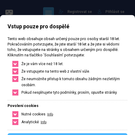
Registrovat se
Přihlásit se
Vstup pouze pro dospělé
Tento web obsahuje obsah určený pouze pro osoby starší 18 let.
Pokračováním potvrzujete, že jste starší 18 let a že jste si vědomi
toho, že vstupujete na stránky s obsahem určeným pro dospělé.
Kliknutím na tlačítko 'Souhlasím' potvrzujete:
Lenka
Že je vám více než 18 let.
Že vstupujete na tento web z vlastní vůle.
Že neumožníte přístup k tomuto obsahu žádným nezletilým
Právě otevřeno
· Zavírá v 21
osobám.
10 384 zhlédnutí
Ověřený inzerát
Aktivní 182 dní
Pokud nesplňujete tyto podmínky, prosím, opusťte stránky.
41
let
Velikost C
Slovenská
Povolení cookies
Nutné cookies
Info
Trenčín, Trenčiansky kraj, Slovenská republika
Analytické
Info
+421 915353823