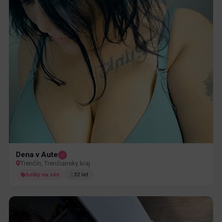
Dena v Aute
Trenčín, Trenčiansky kraj
holky na sex
32 let