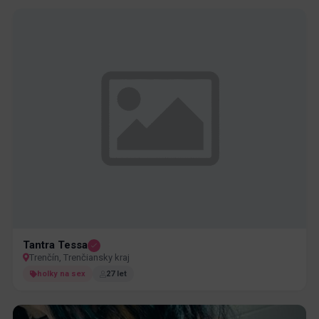
Tantra Tessa
Trenčín, Trenčiansky kraj
holky na sex
27 let