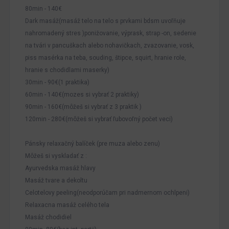
80min - 140€
Dark masáž(masáž telo na telo s prvkami bdsm uvoľňuje
nahromadený stres )ponižovanie, výprask, strap -on, sedenie
na tvári v pancuškach alebo nohavičkach, zvazovanie, vosk,
piss masérka na teba, souding, štipce, squirt, hranie role,
hranie s chodidlami maserky)
30min - 90€(1 praktika)
60min - 140€(mozes si vybrať 2 praktiky)
90min - 160€(môžeš si vybrať z 3 praktik )
120min - 280€(môžeš si vybrať ľubovoľný počet veci)
Pánsky relaxačný balíček (pre muza alebo zenu)
Môžeš si vyskladať z :
Ayurvedska masáž hlavy
Masáž tvare a dekoltu
Celotelovy peeling(neodporúčam pri nadmernom ochlpeni)
Relaxacna masáž celého tela
Masáž chodidiel