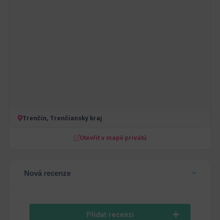
Trenčín, Trenčiansky kraj
Otevřít v mapě privátů
Nová recenze
Přidat recenzi