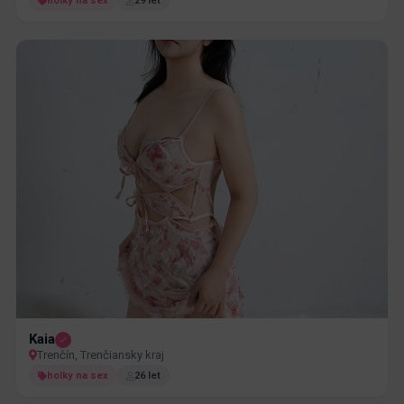
holky na sex
29 let
Kaia
Trenčín, Trenčiansky kraj
holky na sex
26 let