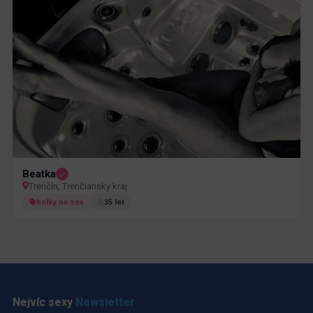
Beatka
Trenčín, Trenčiansky kraj
holky na sex
35 let
Nejvíc sexy
Newsletter