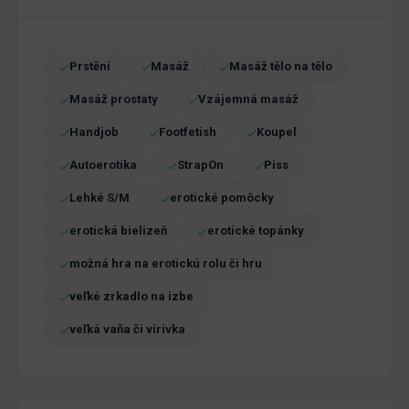
Prstění
Masáž
Masáž tělo na tělo
Masáž prostaty
Vzájemná masáž
Handjob
Footfetish
Koupel
Autoerotika
StrapOn
Piss
Lehké S/M
erotické pomôcky
erotická bielizeň
erotické topánky
možná hra na erotickú rolu či hru
veľké zrkadlo na izbe
veľká vaňa či vírivka