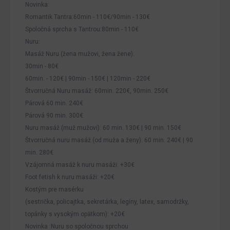
Novinka:
Romantik Tantra:60min - 110€/90min - 130€
Spoločná sprcha s Tantrou:80min - 110€
Nuru:
Masáž Nuru (žena mužovi, žena žene):
30min - 80€
60min. - 120€ | 90min - 150€ | 120min - 220€
Štvorručná Nuru masáž: 60min. 220€, 90min. 250€
Párová 60 min. 240€
Párová 90 min. 300€
Nuru masáž (muž mužovi): 60 min. 130€ | 90 min. 150€
Štvorručná nuru masáž (od muža a ženy): 60 min. 240€ | 90
min. 280€
Vzájomná masáž k nuru masáži: +30€
Foot fetish k nuru masáži: +20€
Kostým pre masérku
(sestrička, policajtka, sekretárka, legíny, latex, samodržky,
topánky s vysokým opätkom): +20€
Novinka :Nuru so spoločnou sprchou