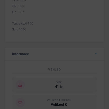
11.5 - 16.5
8.6 - 13.6
6.7 - 11.7
Tantra stojí 70€
Nuru 100€
Informace
VZHLED
VĚK
41
let
VELIKOST PRSOU
Velikost C