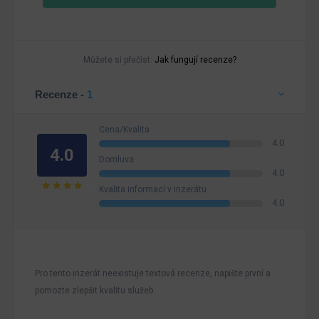
Můžete si přečíst:
Jak fungují recenze?
Recenze -
1
Cena/Kvalita
4.0
4.0
Domluva
4.0
Kvalita informací v inzerátu
4.0
Pro tento inzerát neexistuje textová recenze, napište první a
pomozte zlepšit kvalitu služeb.