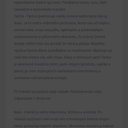
neponúkame žiaden typ sexu. Ponúkame tantra, nuru, dark,
relaxačne a ayurvedske masáže
Tantra - Tantra zjednocuje všetky úrovne nášho bytia telo aj
dušu. Je to cesta vedomého prežívania, ktorá nás učí naplno
vnímať seba, svoju sexualitu, spiritualitu a predovšetkým
uvedomovanie si prítomného okamžiku „Tu a teraz“jemné
dotyky celého tela vás privedú do extázy pokoja. Masérka
využíva hlavne dlane a predlaktie na masírovanie. Masíruje sa
celé telo včetne rúk, nôh, trupu, hlavy a intímnych partií Tantra
je ukončená masážou intim. partií- lingam (prostata, vajíčka a
penis) pri čom može prísť k následnému vyvrcholeniu a
uvoľnenie nahromadenej energie.
Pri masáži sa používa teplý olejček. Používame bio oleje.
Odporúčam 1.5hod min
Nuru - masáž je veľmi intenzívna, intímna a erotická. Pri
masáži využívam celé svoje telo a masírujem klienta svojim
telom pomocou teplých olejčekov. Ukončenie masáže je taktiež