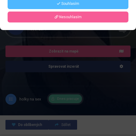
Řekněte že voláte z webu www.privatzone.com
Souhlasím
Nesouhlasím
4.0
Recenze: 1
Zobrazit na mapě
Spravovat inzerát
holky na sex
Dnes pracuje
Do oblíbených
Sdílet