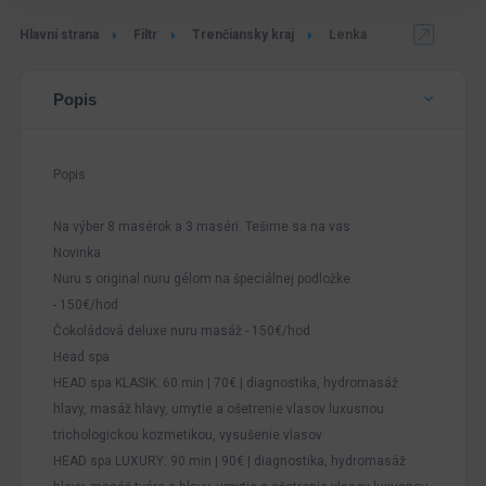
Hlavní strana
Filtr
Trenčiansky kraj
Lenka
Popis
Popis
Na výber 8 masérok a 3 maséri. Tešime sa na vas
Novinka
Nuru s original nuru gélom na špeciálnej podložke
- 150€/hod
Čokoládová deluxe nuru masáž - 150€/hod
Head spa
HEAD spa KLASIK: 60 min | 70€ | diagnostika, hydromasáž
hlavy, masáž hlavy, umytie a ošetrenie vlasov luxusnou
trichologickou kozmetikou, vysušenie vlasov
HEAD spa LUXURY: 90 min | 90€ | diagnostika, hydromasáž