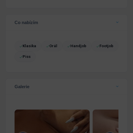
Co nabízím
Klasika
Orál
Handjob
Footjob
Piss
Galerie