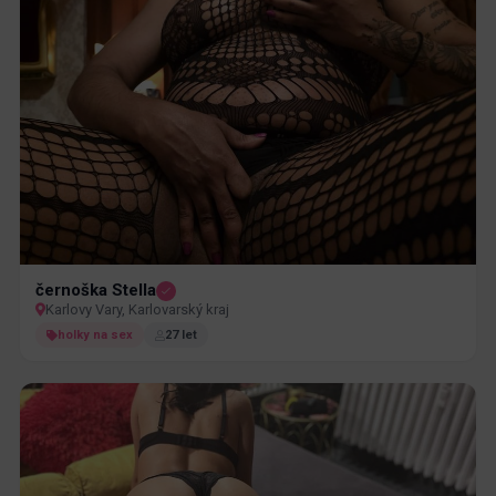
černoška Stella
Karlovy Vary, Karlovarský kraj
holky na sex
27 let