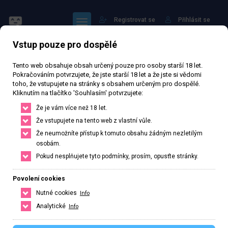
Registrovat se
Přihlásit se
Vstup pouze pro dospělé
Tento web obsahuje obsah určený pouze pro osoby starší 18 let.
Pokračováním potvrzujete, že jste starší 18 let a že jste si vědomi
toho, že vstupujete na stránky s obsahem určeným pro dospělé.
Kliknutím na tlačítko 'Souhlasím' potvrzujete:
Lea – do 7.8.
Že je vám více než 18 let.
Že vstupujete na tento web z vlastní vůle.
Že neumožníte přístup k tomuto obsahu žádným nezletilým
Právě otevřeno
· Zavírá v 19
osobám.
3 139 zhlédnutí
Ověřený inzerát
Aktivní 77 dní
Pokud nesplňujete tyto podmínky, prosím, opusťte stránky.
35
let
173
cm
65
kg
Velikost D
Česká
Povolení cookies
Nutné cookies
Info
Karlovy Vary, Karlovarský kraj, Česká republika
Analytické
Info
+420 773185519