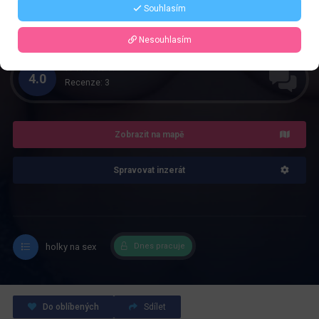
Řekněte že voláte z webu www.privatzone.com
Souhlasím
sexyselmicky@gmail.com
Nesouhlasím
4.0
Recenze: 3
Zobrazit na mapě
Spravovat inzerát
holky na sex
Dnes pracuje
Do oblíbených
Sdílet