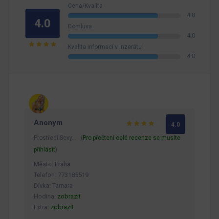
Cena/Kvalita
4.0
4.0
Domluva
4.0
Kvalita informací v inzerátu
4.0
Anonym
4.0
Prostředí Sexy… (
Pro přečtení celé recenze se musíte
přihlásit
)
Město: Praha
Telefon: 773185519
Dívka: Tamara
Hodina:
zobrazit
Extra:
zobrazit