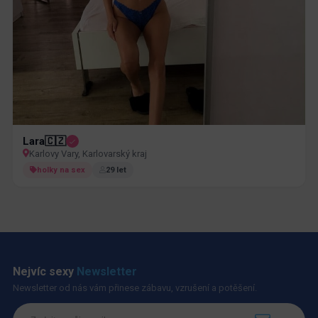
Lara🇨🇿
Karlovy Vary, Karlovarský kraj
holky na sex
29 let
Nejvíc sexy
Newsletter
Newsletter od nás vám přinese zábavu, vzrušení a potěšení.