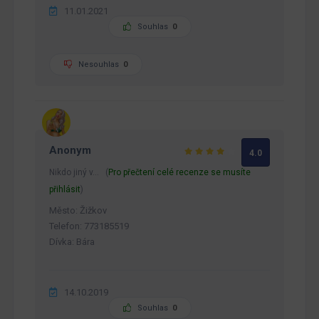
11.01.2021
Souhlas
0
Nesouhlas
0
Anonym
4.0
Nikdo jiný v… (
Pro přečtení celé recenze se musíte
přihlásit
)
Město: Žižkov
Telefon: 773185519
Dívka: Bára
14.10.2019
Souhlas
0