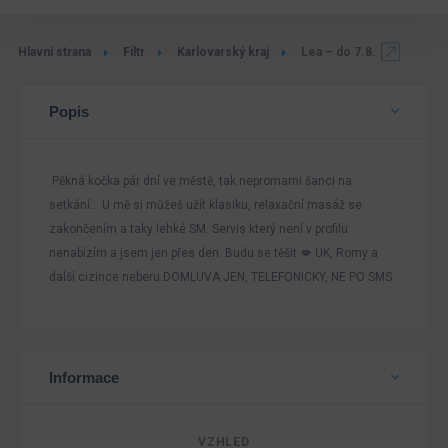
Hlavní strana
Filtr
Karlovarský kraj
Lea – do 7.8.
Popis
Pěkná kočka pár dní ve městě, tak nepromarni šanci na
setkání… U mě si můžeš užít klasiku, relaxační masáž se
zakončením a taky lehké SM. Servis který není v profilu
nenabízím a jsem jen přes den. Budu se těšit 💋 UK, Romy a
další cizince neberu.DOMLUVA JEN, TELEFONICKY, NE PO SMS
Informace
VZHLED