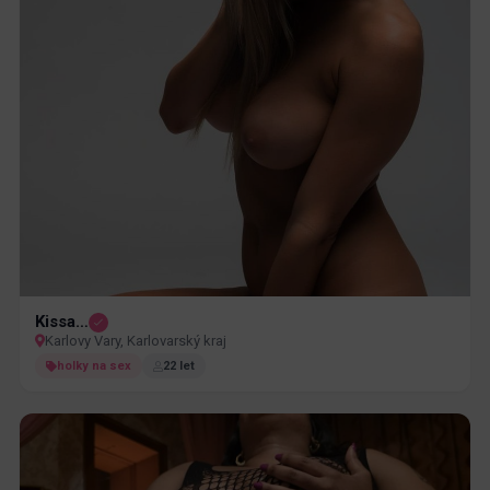
Kissa…
Karlovy Vary, Karlovarský kraj
holky na sex
22 let