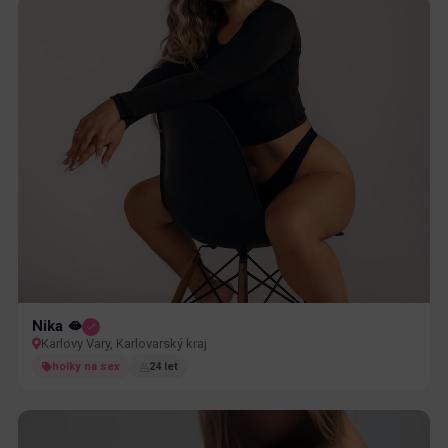
Nika 🫦
Karlovy Vary, Karlovarský kraj
holky na sex
24 let