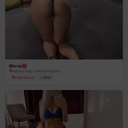
Mersy
Karlovy Vary, Karlovarský kraj
holky na sex
18 let