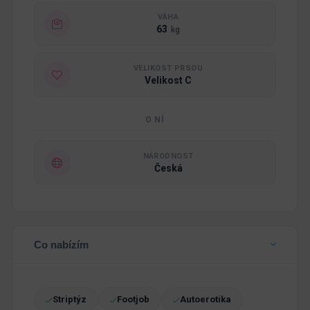
VÁHA
63
kg
VELIKOST PRSOU
Velikost C
O NÍ
NÁRODNOST
Česká
Co nabízím
Striptýz
Footjob
Autoerotika