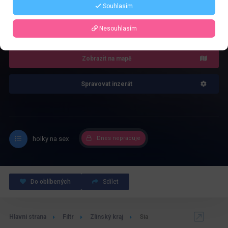
Souhlasím
4.0
Recenze: 1
Nesouhlasím
Zobrazit na mapě
Spravovat inzerát
holky na sex
Dnes nepracuje
Do oblíbených
Sdílet
Hlavní strana
Filtr
Zlínský kraj
Sia