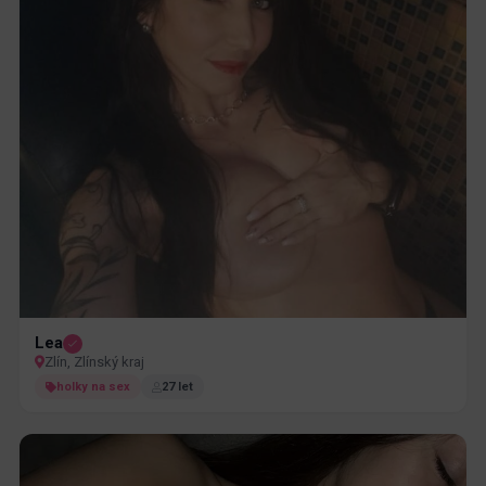
Lea
Zlín, Zlínský kraj
holky na sex
27 let