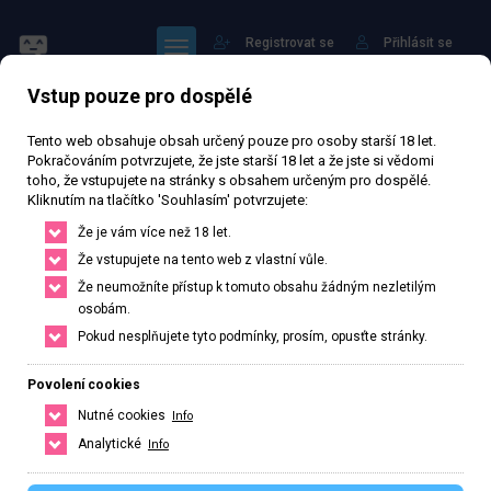
Registrovat se
Přihlásit se
Vstup pouze pro dospělé
Tento web obsahuje obsah určený pouze pro osoby starší 18 let.
Pokračováním potvrzujete, že jste starší 18 let a že jste si vědomi
toho, že vstupujete na stránky s obsahem určeným pro dospělé.
Kliknutím na tlačítko 'Souhlasím' potvrzujete:
Sia
Že je vám více než 18 let.
Že vstupujete na tento web z vlastní vůle.
28 675 zhlédnutí
Ověřený inzerát
Aktivní 213 dní
Že neumožníte přístup k tomuto obsahu žádným nezletilým
osobám.
21
let
170
cm
63
kg
Velikost C
Česká
Pokud nesplňujete tyto podmínky, prosím, opusťte stránky.
Zlín, Zlínský kraj, Česká republika
Povolení cookies
+420 601233716
Nutné cookies
Info
Řekněte že voláte z webu www.privatzone.com
Analytické
Info