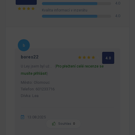
4.0
Kvalita informací v inzerátu
4.0
bores22
4.0
U Ley jsem byl už… (
Pro přečtení celé recenze se
musíte přihlásit
)
Město: Olomouc
Telefon: 601233716
Dívka: Lea
13.08.2025
Souhlas
0