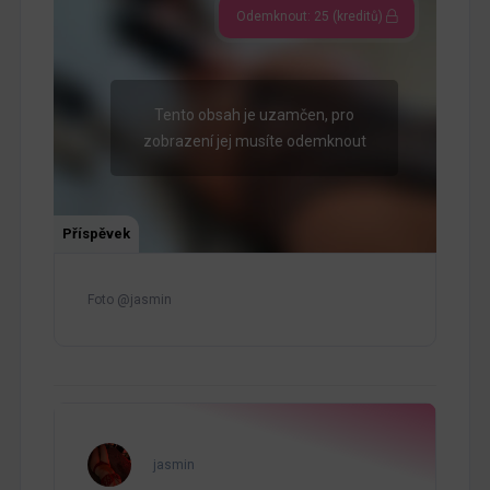
Odemknout: 25 (kreditů)
Tento obsah je uzamčen, pro
zobrazení jej musíte odemknout
Příspěvek
Foto @jasmin
jasmin