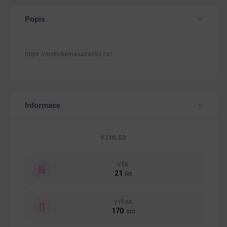
Popis
https://erotickemasazezlin.cz/
Informace
VZHLED
VĚK
21
let
VÝŠKA
170
cm