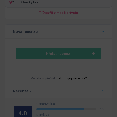
Zlín, Zlínský kraj
Otevřít v mapě privátů
Nová recenze
Přidat recenzi
Můžete si přečíst:
Jak fungují recenze?
Recenze -
1
Cena/Kvalita
4.0
4.0
Domluva