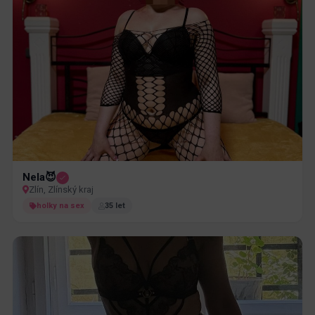
Nela😈
Zlín, Zlínský kraj
holky na sex
35 let