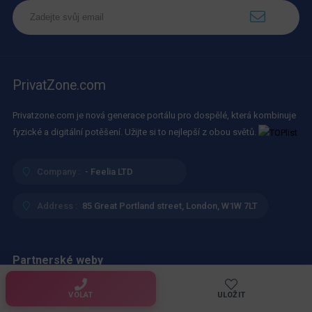
PrivatZone.com
Privatzone.com je nová generace portálu pro dospělé, která kombinuje
fyzické a digitální potěšení. Užijte si to nejlepší z obou světů.
Company :
- Feelia LTD
Address :
85 Great Portland street, London, W1W 7LT
Partnerské weby
VOLAT
ULOŽIT
PrivatZone.com