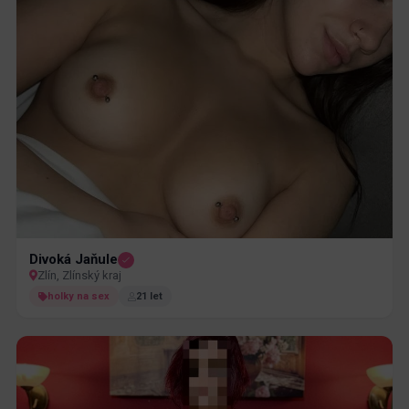
Divoká Jaňule
Zlín, Zlínský kraj
holky na sex
21 let