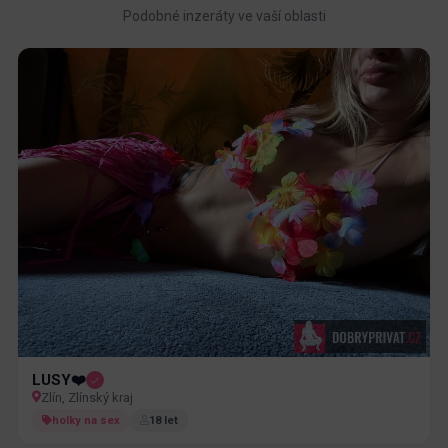
Podobné inzeráty ve vaší oblasti
LUSY❤️
Zlín, Zlínský kraj
holky na sex
18 let