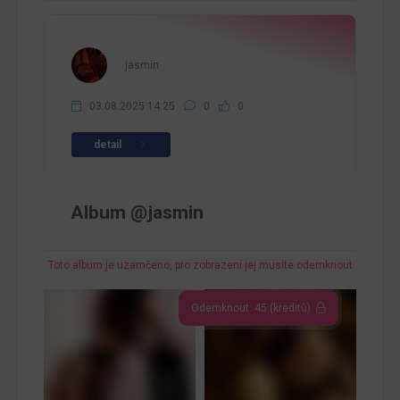
jasmin
03.08.2025 14:25
0
0
detail
Album @jasmin
Toto album je uzamčeno, pro zobrazení jej musíte odemknout
Odemknout: 45 (kreditů)