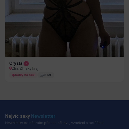
Crystal
Zlín, Zlínský kraj
holky na sex
33 let
Nejvíc sexy
Newsletter
Newsletter od nás vám přinese zábavu, vzrušení a potěšení.