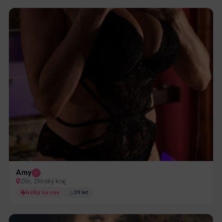
Amy
Zlín, Zlínský kraj
holky na sex
39 let