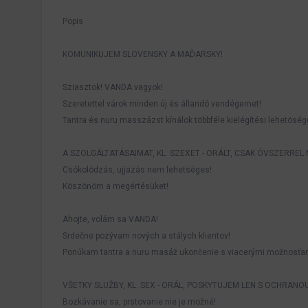
Popis
KOMUNIKUJEM SLOVENSKY A MAĎARSKY!
Sziasztok! VANDA vagyok!
Szeretettel várok minden új és állandó vendégemet!
Tantra és nuru masszázst kínálok többféle kielégítési lehetöség
A SZOLGÁLTATÁSAIMAT, KL. SZEXET - ORÁLT, CSAK ÓVSZERREL
Csókolódzás, ujjazás nem lehetséges!
Köszönöm a megértésüket!
Ahojte, volám sa VANDA!
Srdečne pozývam nových a stálych klientov!
Ponúkam tantra a nuru masáž ukončenie s viacerými možnosťa
VŠETKY SLUŽBY, KL. SEX - ORÁL, POSKYTUJEM LEN S OCHRANOU
Bozkávanie sa, prstovanie nie je možné!