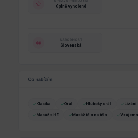
ÚPRAVA PŘIROZENÍ
úplně vyholené
NÁRODNOST
Slovenská
Co nabízím
Klasika
Orál
Hluboký orál
Lízání
Masáž s HE
Masáž tělo na tělo
Vzájemn