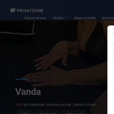
Hlavní strana
Služby
Mapa privátů
Nové p
Vanda
31 433 zhlédnutí
Ověřený inzerát
Aktivní 210 dní