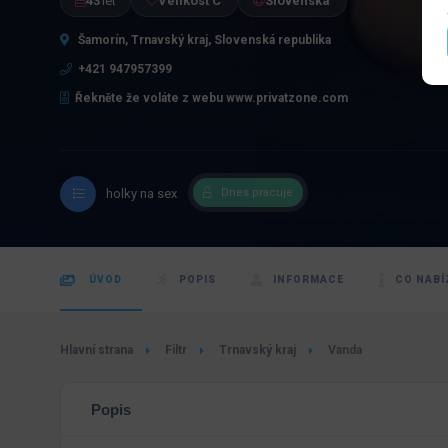
43
let
Velikost C
Slovenská
Šamorín, Trnavský kraj, Slovenská republika
+421 947957399
Řekněte že voláte z webu www.privatzone.com
holky na sex
Dnes pracuje
ÚVOD
POPIS
INFORMACE
CO NABÍ
Hlavní strana
Filtr
Trnavský kraj
Vanda
Popis