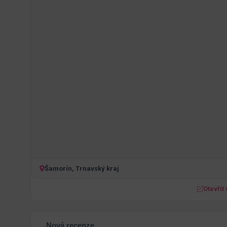
Šamorín, Trnavský kraj
Otevřít
Nová recenze