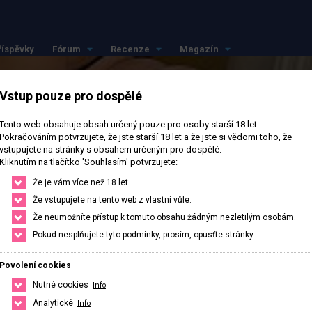
říspěvky
Fórum
Recenze
Magazín
Vstup pouze pro dospělé
Tento web obsahuje obsah určený pouze pro osoby starší 18 let.
Pokračováním potvrzujete, že jste starší 18 let a že jste si vědomi toho, že
vstupujete na stránky s obsahem určeným pro dospělé.
Kliknutím na tlačítko 'Souhlasím' potvrzujete:
Že je vám více než 18 let.
Že vstupujete na tento web z vlastní vůle.
Že neumožníte přístup k tomuto obsahu žádným nezletilým osobám.
Pokud nesplňujete tyto podmínky, prosím, opusťte stránky.
Povolení cookies
Nutné cookies
Info
Analytické
Info