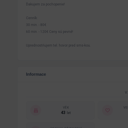
Ďakujem za pochopenie!
Cenník:
30 min. - 80€
60 min. - 120€ Ceny sú pevné!
Uprednostňujem tel. hovor pred sms-kou.
Informace
V
VĚK
VE
43
let