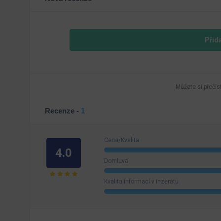
Přid
Můžete si přečís
Recenze -
1
Cena/Kvalita
4.0
Domluva
Kvalita informací v inzerátu