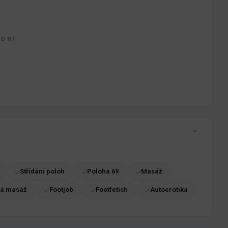
O NÍ
Střídání poloh
Poloha 69
Masáž
á masáž
Footjob
Footfetish
Autoerotika