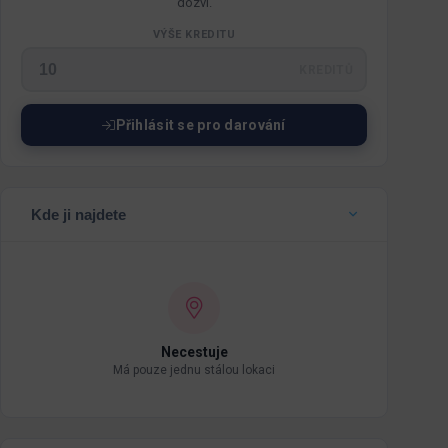
dozví.
VÝŠE KREDITU
KREDITŮ
Přihlásit se pro darování
Kde ji najdete
Necestuje
Má pouze jednu stálou lokaci