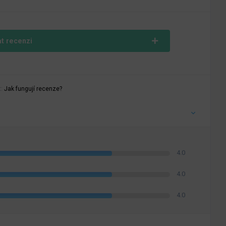
at recenzi
t:
Jak fungují recenze?
4.0
4.0
4.0