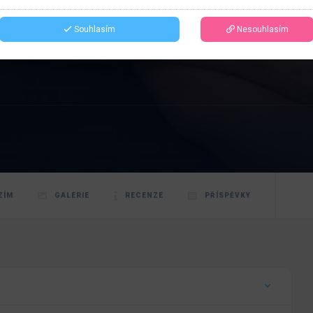
Souhlasím
Nesouhlasím
ZÍM
GALERIE
RECENZE
PŘÍSPĚVKY