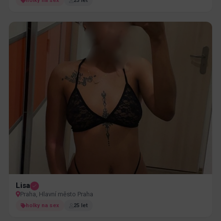
holky na sex
23 let
Lisa
Praha, Hlavní město Praha
holky na sex
25 let