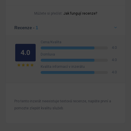
Můžete si přečíst:
Jak fungují recenze?
Recenze -
1
Cena/Kvalita
4.0
4.0
Domluva
4.0
Kvalita informací v inzerátu
4.0
Pro tento inzerát neexistuje textová recenze, napište první a
pomozte zlepšit kvalitu služeb.