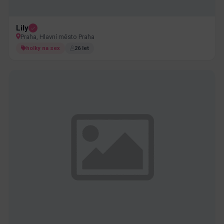
Lily
Praha, Hlavní město Praha
holky na sex
26 let