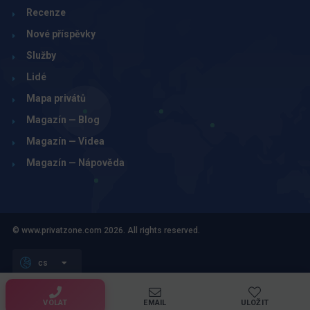
Recenze
Nové příspěvky
Služby
Lidé
Mapa privátů
Magazín — Blog
Magazín — Videa
Magazín — Nápověda
© www.privatzone.com 2026. All rights reserved.
cs
Obchodní podmínky pro inzerenty, tvůrce a uživatele webu
Zásady zpracování osobních údajů
VOLAT
EMAIL
ULOŽIT