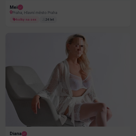
Mei
Praha, Hlavní město Praha
holky na sex
24 let
Diana