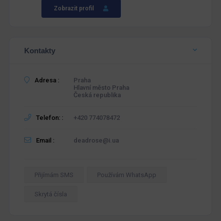
Zobrazit profil
Kontakty
Adresa :
Praha
Hlavní město Praha
Česká republika
Telefon: :
+420 774078472
Email :
deadrose@i.ua
Přijímám SMS
Používám WhatsApp
Skrytá čísla