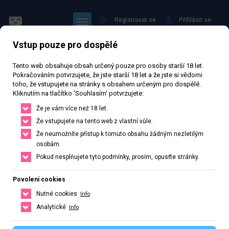
Registrovat se
Přihlásit se
Vstup pouze pro dospělé
Tento web obsahuje obsah určený pouze pro osoby starší 18 let.
Pokračováním potvrzujete, že jste starší 18 let a že jste si vědomi
toho, že vstupujete na stránky s obsahem určeným pro dospělé.
Kliknutím na tlačítko 'Souhlasím' potvrzujete:
Kamila Liška
Že je vám více než 18 let.
Že vstupujete na tento web z vlastní vůle.
Že neumožníte přístup k tomuto obsahu žádným nezletilým
Právě otevřeno
· Zavírá v 18
osobám.
36 508 zhlédnutí
Ověřený inzerát
Aktivní 212 dní
Pokud nesplňujete tyto podmínky, prosím, opusťte stránky.
27
let
168
cm
53
kg
Velikost B
Česká
Povolení cookies
Nutné cookies
Info
Praha, Hlavní město Praha, Česká republika
Analytické
Info
+420 774078472