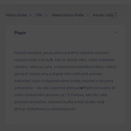
Hlavní strana
Filtr
Hlavní město Praha
Kamila Liška
Popis
Prosím nevolejte, pouze pište na WA!!!😉 Nabízím smyslné
masáže Body to Body🍓, kde se snoubí něha, vášeň a hluboká
relaxace. Masíruji nahá, s intenzivním kontaktem tělem, včetně
jemných doteků prsy, a dopřeji Vám nádherné erotické
zakončení rukou.Vzájemné něžné doteky, mazlení a smyslná
autoerotika – vše dle vzájemné domluvy❤️Přijďte se uvolnit do
mého soukromého prostoru na I. P. Pavlova, kde Vás čeká
příjemná atmosféra, relaxační hudba a můj osobní, vřelý
přístup. Diskrétnost je samozřejmostí.