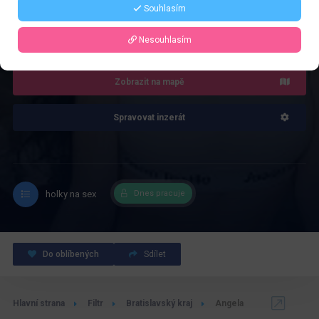
Souhlasím
4.0
Recenze: 1
Nesouhlasím
Zobrazit na mapě
Spravovat inzerát
holky na sex
Dnes pracuje
Do oblíbených
Sdílet
Hlavní strana
Filtr
Bratislavský kraj
Angela