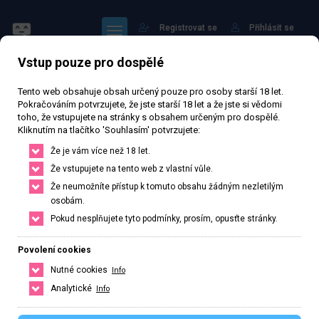
Registrovat se
Přihlásit se
Vstup pouze pro dospělé
Tento web obsahuje obsah určený pouze pro osoby starší 18 let.
Pokračováním potvrzujete, že jste starší 18 let a že jste si vědomi
toho, že vstupujete na stránky s obsahem určeným pro dospělé.
Kliknutím na tlačítko 'Souhlasím' potvrzujete:
Angela
Že je vám více než 18 let.
Že vstupujete na tento web z vlastní vůle.
42 395 zhlédnutí
Ověřený inzerát
Aktivní 124 dní
Že neumožníte přístup k tomuto obsahu žádným nezletilým
osobám.
20
let
Velikost B
Slovenská
Pokud nesplňujete tyto podmínky, prosím, opusťte stránky.
Bratislava, Bratislavský kraj, Slovenská republika
Povolení cookies
+421 910528877
Nutné cookies
Info
Řekněte že voláte z webu www.privatzone.com
Analytické
Info