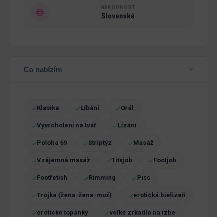
NÁRODNOST
Slovenská
Co nabízím
Klasika
Líbání
Orál
Vyvrcholení na tvář
Lízání
Poloha 69
Striptýz
Masáž
Vzájemná masáž
Titsjob
Footjob
Footfetish
Rimming
Piss
Trojka (žena-žena-muž)
erotická bielizeň
erotické topánky
veľké zrkadlo na izbe