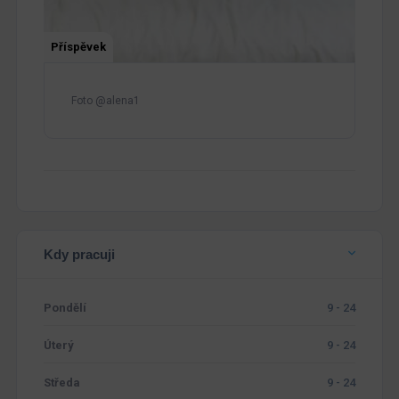
Příspěvek
Foto @alena1
Kdy pracuji
Pondělí
9 - 24
Úterý
9 - 24
Středa
9 - 24