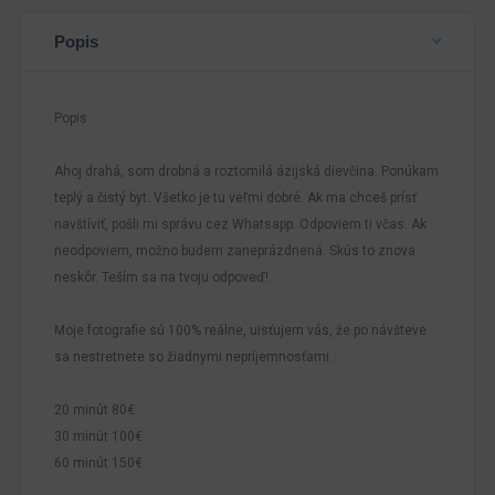
Popis
Popis
Ahoj drahá, som drobná a roztomilá ázijská dievčina. Ponúkam
teplý a čistý byt. Všetko je tu veľmi dobré. Ak ma chceš prísť
navštíviť, pošli mi správu cez Whatsapp. Odpoviem ti včas. Ak
neodpoviem, možno budem zaneprázdnená. Skús to znova
neskôr. Teším sa na tvoju odpoveď!
Moje fotografie sú 100% reálne, uisťujem vás, že po návšteve
sa nestretnete so žiadnymi nepríjemnosťami.
20 minút 80€
30 minút 100€
60 minút 150€