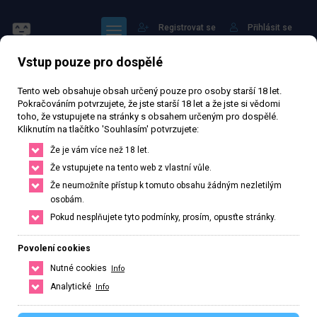
Registrovat se
Přihlásit se
Vstup pouze pro dospělé
Tento web obsahuje obsah určený pouze pro osoby starší 18 let.
Pokračováním potvrzujete, že jste starší 18 let a že jste si vědomi
toho, že vstupujete na stránky s obsahem určeným pro dospělé.
Kliknutím na tlačítko 'Souhlasím' potvrzujete:
Pamel od 8.8
Že je vám více než 18 let.
Že vstupujete na tento web z vlastní vůle.
43 641 zhlédnutí
Ověřený inzerát
Aktivní 213 dní
Že neumožníte přístup k tomuto obsahu žádným nezletilým
osobám.
26
let
171
cm
59
kg
Velikost D
Česká
Pokud nesplňujete tyto podmínky, prosím, opusťte stránky.
Děčín, Ústecký kraj, Česká republika
Povolení cookies
+420 703538189
Nutné cookies
Info
Řekněte že voláte z webu www.privatzone.com
Analytické
Info
pamela.lady1@seznam.cz