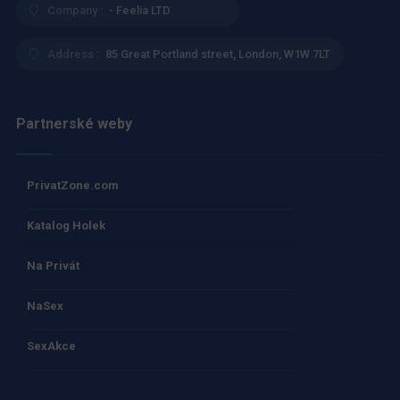
Company :
- Feelia LTD
Address :
85 Great Portland street, London, W1W 7LT
Partnerské weby
PrivatZone.com
Katalog Holek
Na Privát
NaSex
SexAkce