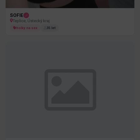
SOFIE
Teplice, Ústecký kraj
holky na sex
35 let