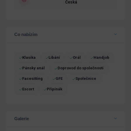
Česká
Co nabízím
Klasika
Líbání
Orál
Handjob
Pánsky anál
Doprovod do společnosti
Facesitting
GFE
Společnice
Escort
Připínák
Galerie