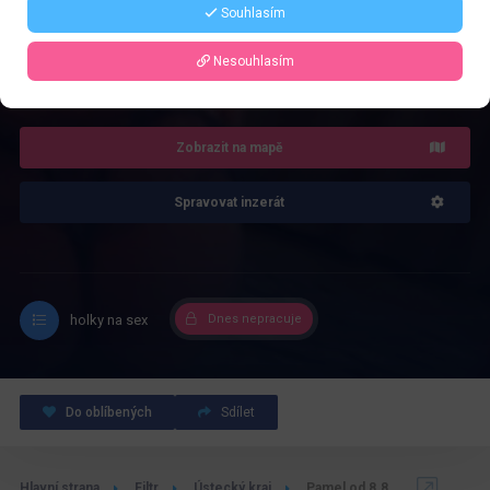
Souhlasím
4.0
Nesouhlasím
Recenze: 1
Zobrazit na mapě
Spravovat inzerát
holky na sex
Dnes nepracuje
Do oblíbených
Sdílet
Hlavní strana
Filtr
Ústecký kraj
Pamel od 8.8