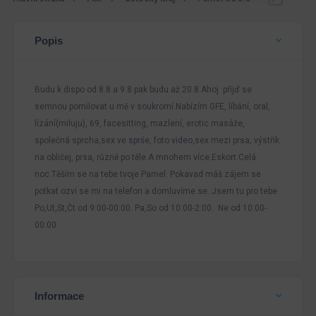
Popis
Budu k dispo od 8.8 a 9.8 pak budu až 20.8 Ahoj přijď se
semnou pomilovat u mě v soukromí.Nabízím GFE, líbání, oral,
lízání(miluju), 69, facesitting, mazlení, erotic masáže,
společná sprcha,sex ve sprše, foto video,sex mezi prsa, výstřik
na obličej, prsa, různě po těle.A mnohem více.Eskort.Celá
noc.Těším se na tebe tvoje Pamel. Pokavad máš zájem se
potkat ozvi se mi na telefon a domluvíme se. Jsem tu pro tebe
Po,Ut,St,Čt od 9:00-00:00. Pa,So od 10:00-2:00. Ne od 10:00-
00:00
Informace