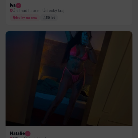
Iva
Ústí nad Labem, Ústecký kraj
holky na sex
50 let
Natalie