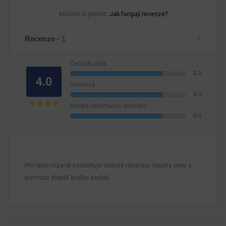
Můžete si přečíst:
Jak fungují recenze?
Recenze -
1
Cena/Kvalita
4.0
4.0
Domluva
4.0
Kvalita informací v inzerátu
4.0
Pro tento inzerát neexistuje textová recenze, napište první a
pomozte zlepšit kvalitu služeb.