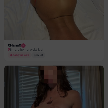
XHanaX
Brno, Jihomoravský kraj
holky na sex
35 let