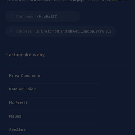
Company :
- Feelia LTD
Address :
85 Great Portland street, London, W1W 7LT
Partnerské weby
PrivatZone.com
Katalog Holek
Na Privát
NaSex
SexAkce