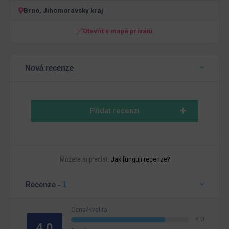
Brno, Jihomoravský kraj
Otevřít v mapě privátů
Nová recenze
Přidat recenzi
Můžete si přečíst:
Jak fungují recenze?
Recenze -
1
Cena/Kvalita
4.0
4.0