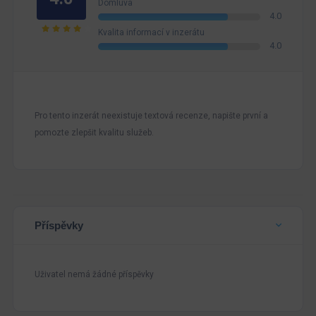
Domluva
4.0
Kvalita informací v inzerátu
4.0
Pro tento inzerát neexistuje textová recenze, napište první a
pomozte zlepšit kvalitu služeb.
Příspěvky
Uživatel nemá žádné příspěvky