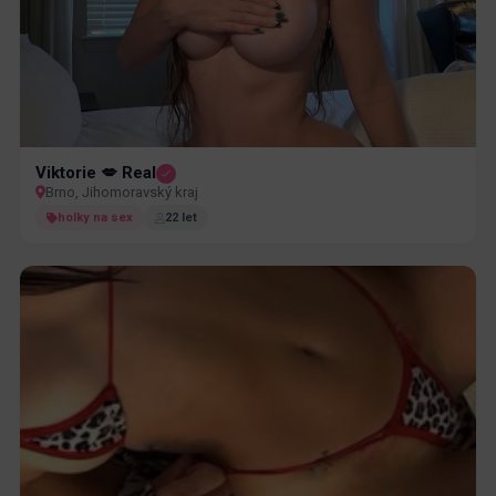
Viktorie 💋 Real
Brno, Jihomoravský kraj
holky na sex
22 let