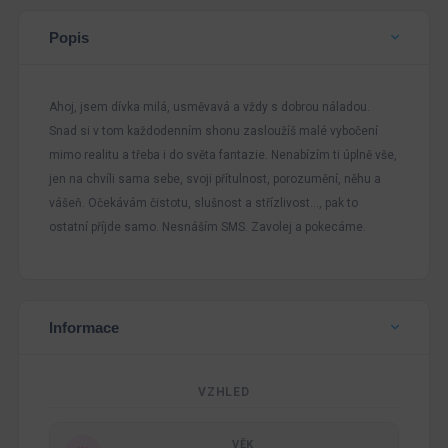
Popis
Ahoj, jsem dívka milá, usměvavá a vždy s dobrou náladou.
Snad si v tom každodenním shonu zasloužíš malé vybočení
mimo realitu a třeba i do světa fantazie. Nenabízím ti úplně vše,
jen na chvíli sama sebe, svoji přítulnost, porozumění, něhu a
vášeň. Očekávám čistotu, slušnost a střízlivost…, pak to
ostatní příjde samo. Nesnáším SMS. Zavolej a pokecáme.
Informace
VZHLED
VĚK