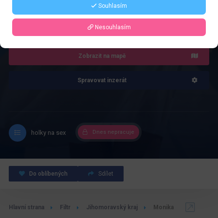
Souhlasím
4.0
Recenze: 1
Nesouhlasím
Zobrazit na mapě
Spravovat inzerát
holky na sex
Dnes nepracuje
Do oblíbených
Sdílet
Hlavní strana
Filtr
Jihomoravský kraj
Monika