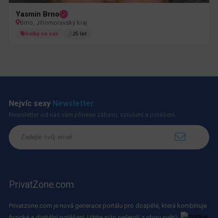
Yasmin Brno
Brno, Jihomoravský kraj
holky na sex
25 let
Nejvíc sexy
Newsletter
Newsletter od nás vám přinese zábavu, vzrušení a potěšení.
PrivatZone.com
Privatzone.com je nová generace portálu pro dospělé, která kombinuje
fyzické a digitální potěšení. Užijte si to nejlepší z obou světů.