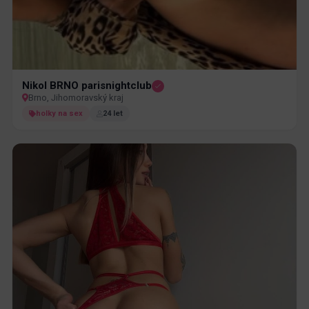
Nikol BRNO parisnightclub
Brno, Jihomoravský kraj
holky na sex
24 let