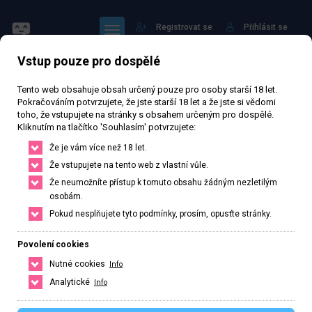
Registrovat se
Přihlásit se
Vstup pouze pro dospělé
Tento web obsahuje obsah určený pouze pro osoby starší 18 let.
Pokračováním potvrzujete, že jste starší 18 let a že jste si vědomi
toho, že vstupujete na stránky s obsahem určeným pro dospělé.
Kliknutím na tlačítko 'Souhlasím' potvrzujete:
Monika
Že je vám více než 18 let.
Že vstupujete na tento web z vlastní vůle.
54 393 zhlédnutí
Ověřený inzerát
Aktivní 211 dní
Že neumožníte přístup k tomuto obsahu žádným nezletilým
osobám.
35
let
160
cm
52
kg
Velikost C
Česká
Pokud nesplňujete tyto podmínky, prosím, opusťte stránky.
Brno, Jihomoravský kraj, Česká republika
Povolení cookies
+420 770371367
Nutné cookies
Info
Řekněte že voláte z webu www.privatzone.com
Analytické
Info