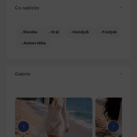
Co nabízím
Klasika
Orál
Handjob
Footjob
Autoerotika
Galerie