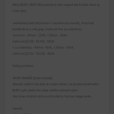
WELLNESS ZÁŽITOK(rezervácia deň vopred ale kľudne skus aj
v ten den)
-welnesovy balicek(vírivka + sauna+nuru masáž, moznost
kombinácie s role play, možnost hra zo subinkou)
-somnou - 90min - 250€, 120min - 300€
Celá noc(22;00 - 05:00) - 550€
+ zo subinkou - 90min- 450€, 120min - 550€
Celá noc(22:00 - 05:00) - 850€
Ďalej ponúkam
-NURU MASÁŽ (body-to-body)
-Masáž celého tela kde ta svojim telom za použitia kvalitného
NURU gélu alebo bio oleja celého vymasirujem
-Na záver možná intímna stimulácia formou happy endu.
Cenník: