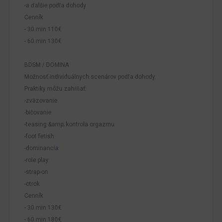
-a ďalšie podľa dohody
Cenník
- 30 min 110€
- 60 min 130€
BDSM / DOMINA
Možnosť individuálnych scenárov podľa dohody.
Praktiky môžu zahŕňať:
-zväzovanie
-bičovanie
-teasing &amp; kontrola orgazmu
-foot fetish
-dominancia
-role play
-strap-on
-otrok
Cenník
- 30 min 130€
- 60 min 180€