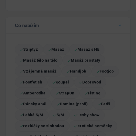
Co nabízím
Striptýz
Masáž
Masáž s HE
Masáž tělo na tělo
Masáž prostaty
Vzájemná masáž
Handjob
Footjob
Footfetish
Koupel
Doprovod
Autoerotika
StrapOn
Fisting
Pánsky anál
Domina (profi)
Fetiš
Lehké S/M
S/M
Lesby show
rozlúčky so slobodou
erotické pomôcky