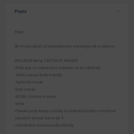
Popis
Popis
Ak chceš vypnúť od každodenného stereotypu tak si správne..
WELLNESS &amp; ZÁŽITKOVÉ MASÁŽE
-Rolle play zo subinkou(zo subinkou sa da čokoľvek)
- NURU masáž (body-to-body)
-Tantrická masáž
-Dark masáž
-BDSM / domina scenáre
-otrok
-Pánske jazdy &amp; rozlúčky so slobodou(striptíz a možnosť
viacerých dievčat vieme byt 3
-Individuálne scenáre podľa dohody