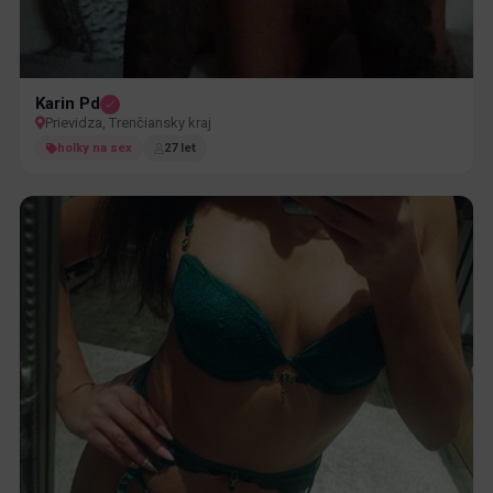
Karin Pd
Prievidza, Trenčiansky kraj
holky na sex
27 let