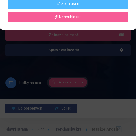
Souhlasím
4.0
Recenze: 1
Nesouhlasím
Zobrazit na mapě
Spravovat inzerát
holky na sex
Dnes nepracuje
Do oblíbených
Sdílet
Hlavní strana
Filtr
Trenčiansky kraj
Masáže Angela