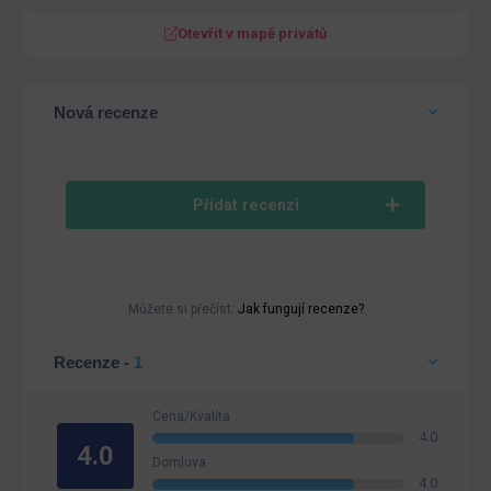
Otevřít v mapě privátů
Nová recenze
Přidat recenzi
Můžete si přečíst:
Jak fungují recenze?
Recenze -
1
Cena/Kvalita
4.0
4.0
Domluva
4.0