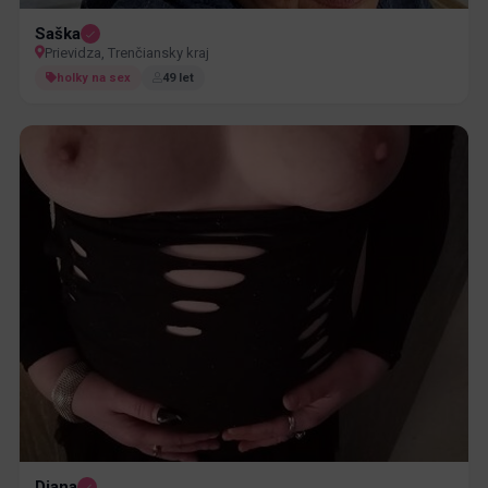
Saška
Prievidza, Trenčiansky kraj
holky na sex
49 let
Diana