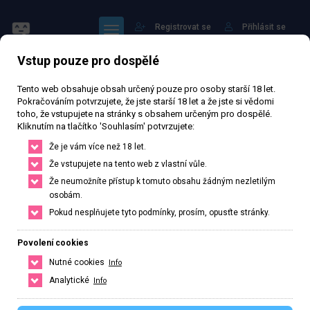
Registrovat se
Přihlásit se
Vstup pouze pro dospělé
Tento web obsahuje obsah určený pouze pro osoby starší 18 let.
Pokračováním potvrzujete, že jste starší 18 let a že jste si vědomi
toho, že vstupujete na stránky s obsahem určeným pro dospělé.
Kliknutím na tlačítko 'Souhlasím' potvrzujete:
Masáže Angela
Že je vám více než 18 let.
Že vstupujete na tento web z vlastní vůle.
57 760 zhlédnutí
Ověřený inzerát
Aktivní 209 dní
Že neumožníte přístup k tomuto obsahu žádným nezletilým
osobám.
30
let
Velikost B
Slovenská
Pokud nesplňujete tyto podmínky, prosím, opusťte stránky.
Prievidza, Trenčiansky kraj, Slovenská republika
Povolení cookies
+421 940701097
Nutné cookies
Info
Řekněte že voláte z webu www.privatzone.com
Analytické
Info