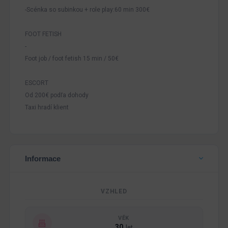
-Scénka so subinkou + role play:60 min 300€
FOOT FETISH
-
Foot job / foot fetish 15 min / 50€
ESCORT
Od 200€ podľa dohody
Taxi hradí klient
Informace
VZHLED
VĚK
30
let