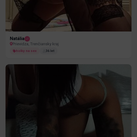
Natália
Prievidza, Trenčiansky kraj
holky na sex
36 let