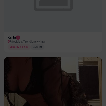
Karla
Prievidza, Trenčiansky kraj
holky na sex
38 let