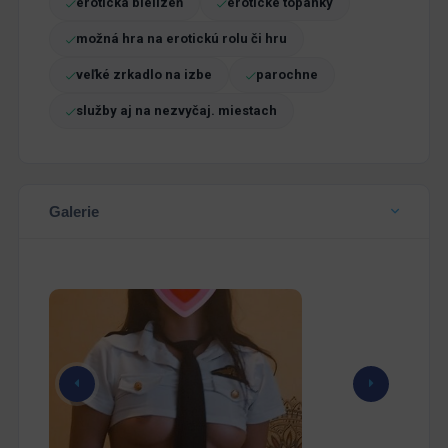
erotická bielizeň
erotické topánky
možná hra na erotickú rolu či hru
veľké zrkadlo na izbe
parochne
služby aj na nezvyčaj. miestach
Galerie