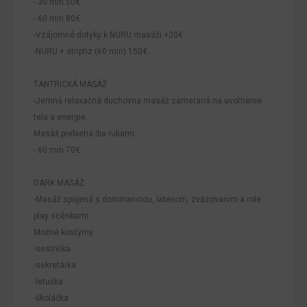
- 30 min 50€
- 60 min 80€
-Vzájomné dotyky k NURU masáži +20€
-NURU + striptíz (60 min) 150€
TANTRICKÁ MASÁŽ
-Jemná relaxačná duchovna masáž zameraná na uvoľnenie
tela a energie.
Masáž prebieha iba rukami.
- 60 min 70€
DARK MASÁŽ
-Masáž spojená s dominanciou, latexom, zväzovaním a role
play scénkami.
Možné kostýmy:
-sestrička
-sekretárka
-letuška
-školáčka