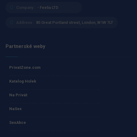
Company :
- Feelia LTD
Address :
85 Great Portland street, London, W1W 7LT
Partnerské weby
PrivatZone.com
Katalog Holek
Na Privát
NaSex
SexAkce