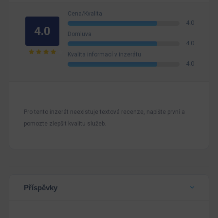
Cena/Kvalita
4.0
4.0
Domluva
4.0
Kvalita informací v inzerátu
4.0
Pro tento inzerát neexistuje textová recenze, napište první a
pomozte zlepšit kvalitu služeb.
Příspěvky