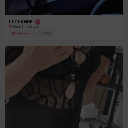
LUCI-ANGEL
Most, Ústecký kraj
holky na sex
39 let