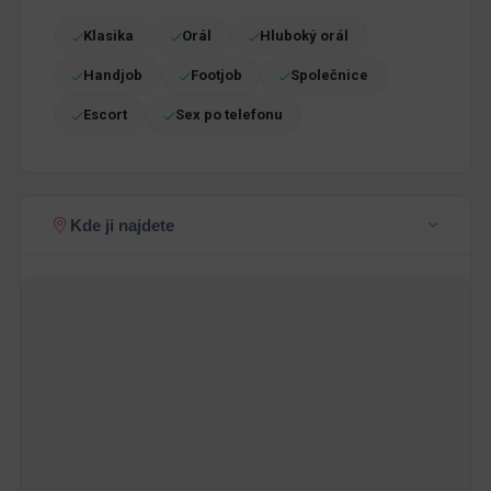
Klasika
Orál
Hluboký orál
Handjob
Footjob
Společnice
Escort
Sex po telefonu
Kde ji najdete