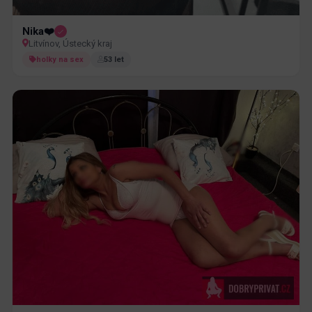
Nika❤️
Litvínov, Ústecký kraj
holky na sex
53 let