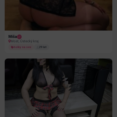
Míša
Most, Ústecký kraj
holky na sex
29 let