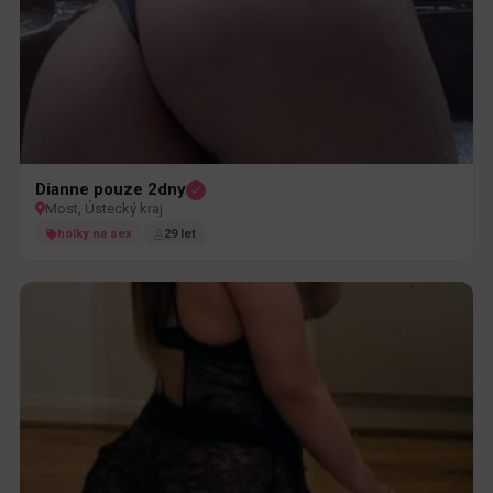
Dianne pouze 2dny
Most, Ústecký kraj
holky na sex
29 let