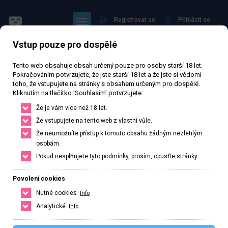
Registrovat se
Přihlásit se
Vstup pouze pro dospělé
Tento web obsahuje obsah určený pouze pro osoby starší 18 let.
Pokračováním potvrzujete, že jste starší 18 let a že jste si vědomi
toho, že vstupujete na stránky s obsahem určeným pro dospělé.
Kliknutím na tlačítko 'Souhlasím' potvrzujete:
Nikolka
Že je vám více než 18 let.
Že vstupujete na tento web z vlastní vůle.
58 208 zhlédnutí
Ověřený inzerát
Aktivní 211 dní
Že neumožníte přístup k tomuto obsahu žádným nezletilým
osobám.
34
let
165
cm
50
kg
Velikost B
Česká
Pokud nesplňujete tyto podmínky, prosím, opusťte stránky.
Most, Ústecký kraj, Česká republika
Povolení cookies
+420 774141840
Nutné cookies
Info
Řekněte že voláte z webu www.privatzone.com
Analytické
Info