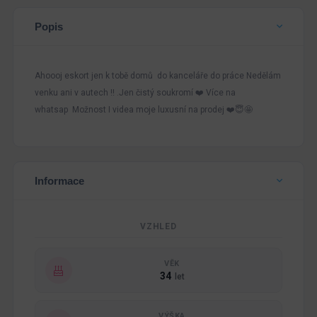
Popis
Ahoooj eskort jen k tobě domů do kanceláře do práce Nedělám
venku ani v autech !! .Jen čistý soukromí ❤️ Více na
whatsap Možnost I videa moje luxusní na prodej ❤️😇🤩
Informace
VZHLED
VĚK
34
let
VÝŠKA