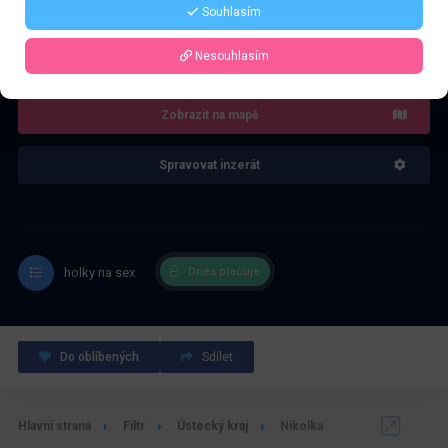
Souhlasím
4.0
Recenze: 1
Nesouhlasím
Zobrazit na mapě
Spravovat inzerát
holky na sex
Dnes pracuje
Do oblíbených
Sdílet
Hlavní strana
Filtr
Ústecký kraj
Nikolka