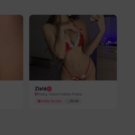
Zlatá
Praha, Hlavní město Praha
holky na sex
25 let