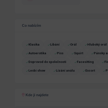
Co nabízím
Klasika
Líbání
Orál
Hluboký orál
Autoerotika
Piss
Squirt
Pánsky a
Doprovod do společnosti
Facesitting
Fi
Lesbi show
Lízání análu
Escort
P
Kde ji najdete