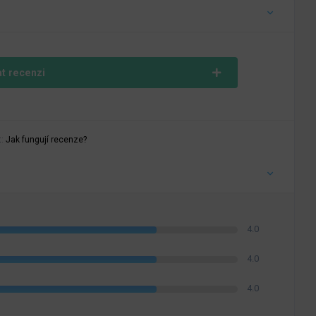
at recenzi
t:
Jak fungují recenze?
4.0
4.0
4.0