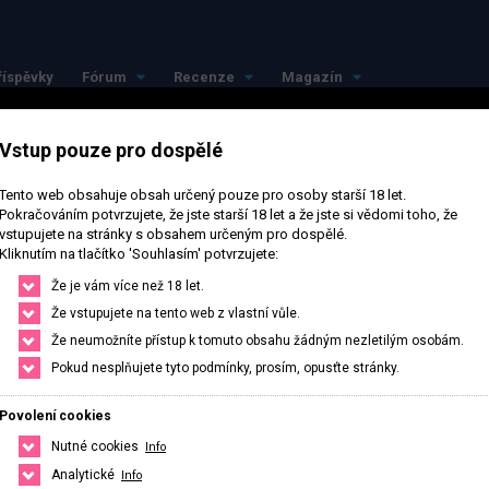
říspěvky
Fórum
Recenze
Magazín
Vstup pouze pro dospělé
Tento web obsahuje obsah určený pouze pro osoby starší 18 let.
Pokračováním potvrzujete, že jste starší 18 let a že jste si vědomi toho, že
vstupujete na stránky s obsahem určeným pro dospělé.
Kliknutím na tlačítko 'Souhlasím' potvrzujete:
Že je vám více než 18 let.
Že vstupujete na tento web z vlastní vůle.
Že neumožníte přístup k tomuto obsahu žádným nezletilým osobám.
Pokud nesplňujete tyto podmínky, prosím, opusťte stránky.
Povolení cookies
Nutné cookies
Info
Analytické
Info