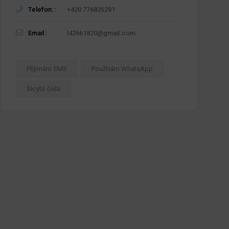
Telefon: :
+420 776835281
Email :
l42661820@gmail.com
Přijímám SMS
Používám WhatsApp
Skrytá čísla