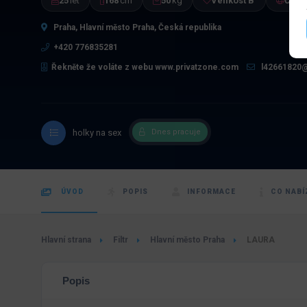
25
let
168
cm
50
kg
Velikost B
Česk
Praha, Hlavní město Praha, Česká republika
+420 776835281
Řekněte že voláte z webu www.privatzone.com
l42661820
holky na sex
Dnes pracuje
ÚVOD
POPIS
INFORMACE
CO NABÍ
Hlavní strana
Filtr
Hlavní město Praha
LAURA
Popis