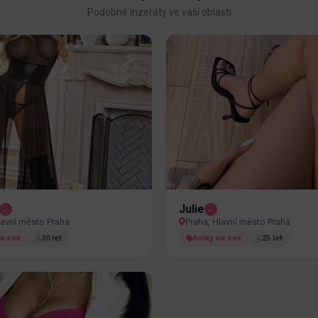
Podobné inzeráty ve vaší oblasti
Julie
lavní město Praha
Praha, Hlavní město Praha
na sex
30 let
holky na sex
25 let