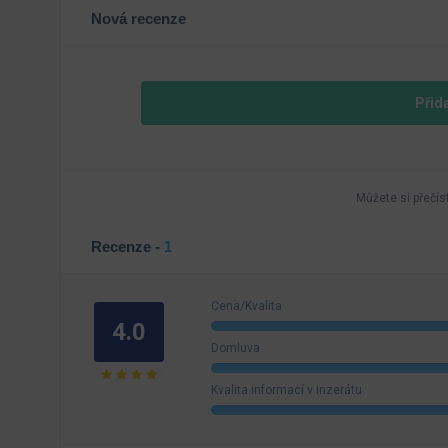
Nová recenze
Přid
Můžete si přečís
Recenze -
1
Cena/Kvalita
4.0
Domluva
Kvalita informací v inzerátu