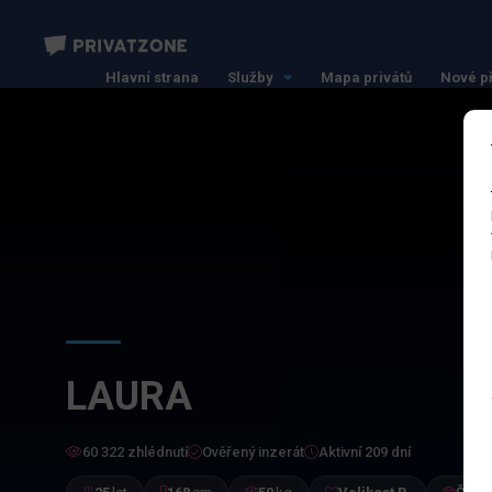
Hlavní strana
Služby
Mapa privátů
Nové p
LAURA
60 322 zhlédnutí
Ověřený inzerát
Aktivní 209 dní