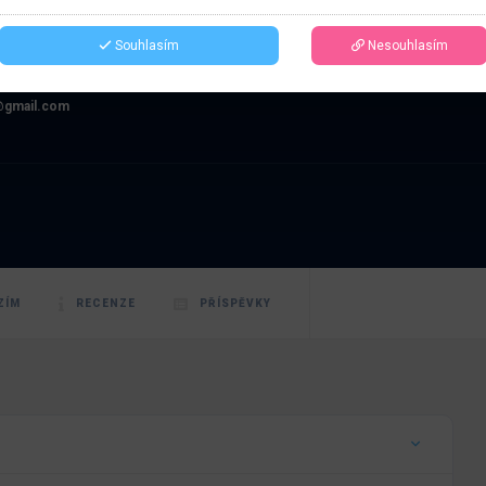
á
Souhlasím
Nesouhlasím
@gmail.com
ZÍM
RECENZE
PŘÍSPĚVKY