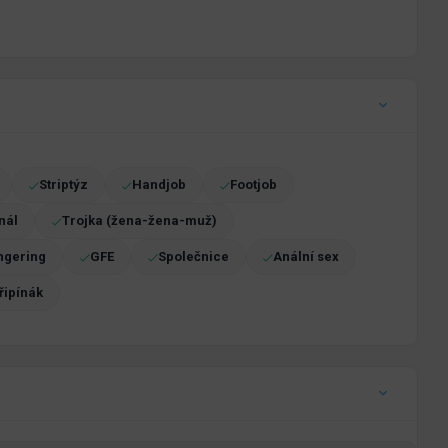
Striptýz
Handjob
Footjob
nál
Trojka (žena-žena-muž)
ngering
GFE
Společnice
Anální sex
řipínák