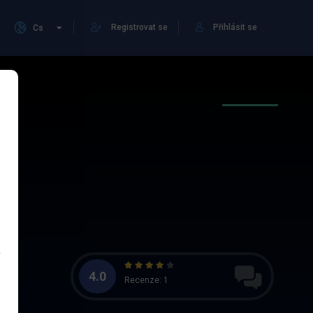
Registrovat se
Přihlásit se
Cs
4.0
Recenze: 1