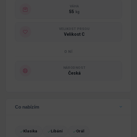
VÁHA
55
kg
VELIKOST PRSOU
Velikost C
O NÍ
NÁRODNOST
Česká
Co nabízím
Klasika
Líbání
Orál