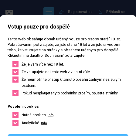
Registrovat se
Přihlásit se
Vstup pouze pro dospělé
Tento web obsahuje obsah určený pouze pro osoby starší 18 let.
Pokračováním potvrzujete, že jste starší 18 let a že jste si vědomi
toho, že vstupujete na stránky s obsahem určeným pro dospělé.
Kliknutím na tlačítko 'Souhlasím' potvrzujete:
ADELLE
Že je vám více než 18 let.
Že vstupujete na tento web z vlastní vůle.
60 343 zhlédnutí
Ověřený inzerát
Aktivní 209 dní
Že neumožníte přístup k tomuto obsahu žádným nezletilým
osobám.
30
let
170
cm
55
kg
Velikost C
Česká
Pokud nesplňujete tyto podmínky, prosím, opusťte stránky.
Praha, Hlavní město Praha, Česká republika
Povolení cookies
+420 773018234
Nutné cookies
Info
Řekněte že voláte z webu www.privatzone.com
Analytické
Info
a50743143@gmail.com