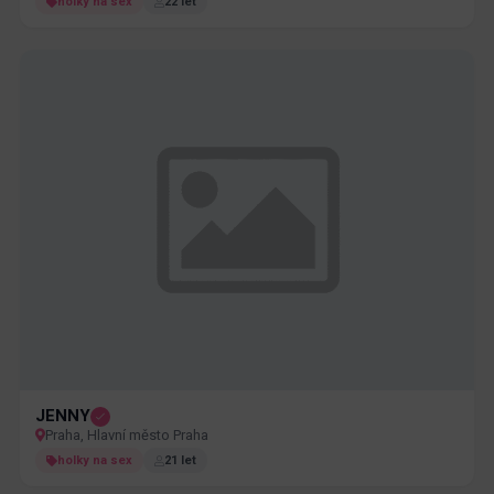
holky na sex
22 let
JENNY
Praha, Hlavní město Praha
holky na sex
21 let