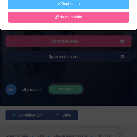
Souhlasím
4.0
Nesouhlasím
Recenze: 1
Zobrazit na mapě
Spravovat inzerát
holky na sex
Dnes pracuje
Do oblíbených
Sdílet
Hlavní strana
Filtr
Hlavní město Praha
ADELLE