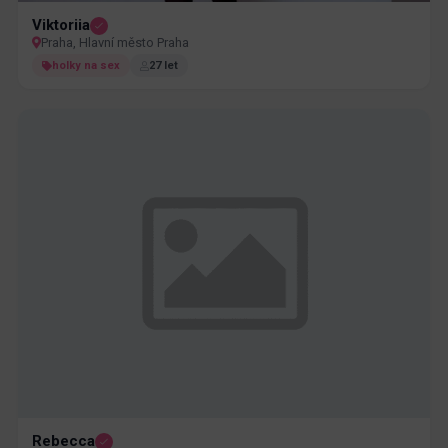
Viktoriia
Praha, Hlavní město Praha
holky na sex
27 let
Rebecca