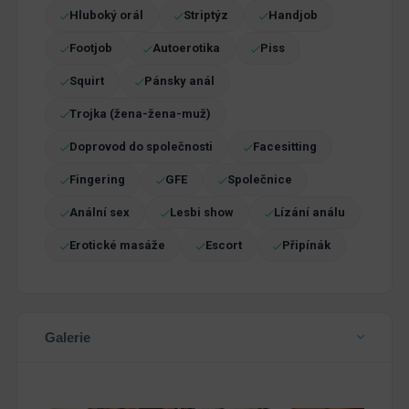
Hluboký orál
Striptýz
Handjob
Footjob
Autoerotika
Piss
Squirt
Pánsky anál
Trojka (žena-žena-muž)
Doprovod do společnosti
Facesitting
Fingering
GFE
Společnice
Anální sex
Lesbi show
Lízání análu
Erotické masáže
Escort
Připínák
Galerie