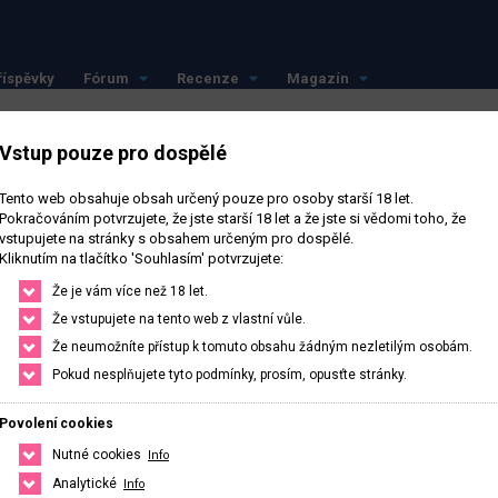
říspěvky
Fórum
Recenze
Magazín
Vstup pouze pro dospělé
Tento web obsahuje obsah určený pouze pro osoby starší 18 let.
Pokračováním potvrzujete, že jste starší 18 let a že jste si vědomi toho, že
vstupujete na stránky s obsahem určeným pro dospělé.
Sledovat
Kliknutím na tlačítko 'Souhlasím' potvrzujete:
Že je vám více než 18 let.
Že vstupujete na tento web z vlastní vůle.
Že neumožníte přístup k tomuto obsahu žádným nezletilým osobám.
Pokud nesplňujete tyto podmínky, prosím, opusťte stránky.
0
Počet sledujících
0
Počet sledovaných
Povolení cookies
Nutné cookies
Info
Analytické
Info