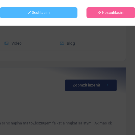
Souhlasím
Nesouhlasím
Video
Blog
Zobrazit inzerát
 ho naplna ma toZboznujem fajkat a hrajkat sa stym.. Ak mas ok