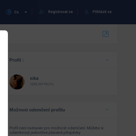
Registrovat se
Přihlásit se
Cs
Profil :
nika
VEŘEJNÝ PROFIL
Možnost odemčení profilu
Profil není nastaven pro možnost odemčení. Můžete si
odemknout jednotlivé placené příspěvky