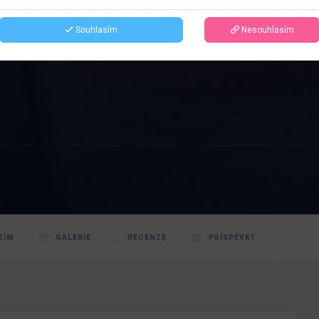
Souhlasím
Nesouhlasím
ZÍM
GALERIE
RECENZE
PŘÍSPĚVKY