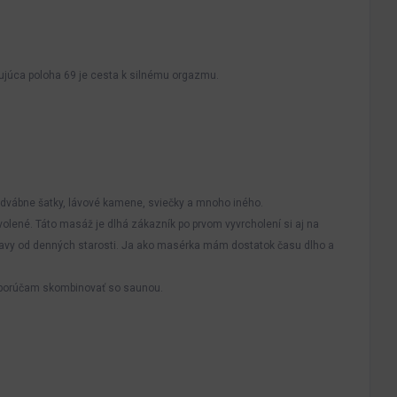
šujúca poloha 69 je cesta k silnému orgazmu.
, hodvábne šatky, lávové kamene, sviečky a mnoho iného.
volené. Táto masáž je dlhá zákazník po prvom vyvrcholení si aj na
lavy od denných starosti. Ja ako masérka mám dostatok času dlho a
dporúčam skombinovať so saunou.