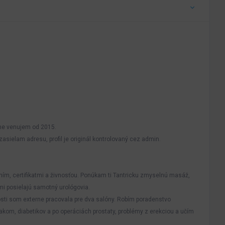
alne venujem od 2015.
asielam adresu, profil je originál kontrolovaný cez admin.
ím, certifikatmi a živnosťou. Ponúkam ti Tantricku zmyselnú masáž,
mi posielajú samotný urológovia.
sti som externe pracovala pre dva salóny. Robím poradenstvo
lakom, diabetikov a po operáciách prostaty, problémy z erekciou a učím