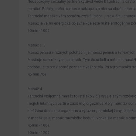
Neuspokojivý sexuálny partnerský život vedie k flustrácii a čast
pomôcť. Príčiny, prečo to v sexe neklape a prečo sa chuť na sexu
Tantrické masáže vám pomôžu zvýšiť libido t. j. sexuálnu energ
Masáž je veľmi energická objavíte kde ešte máte erotogénne zón
60min - 100€
Masáž č. 3
Masáž penisu v rôznych polohách, je masáž penisu a reflexných
Masiruje sa v rôznych polohách. Tým čo neboli u mňa na masáži 
podobe, je to pre vlastné poznanie vašho tela. Pri tejto masáži t
45 min 70€
Masáž 4
Tantrická vzájomná masáž to isté ako vidíš vyššie s tým rozdiel
mojich intímnych partií a zažiť môj orgazmus ktorý mám 2x som
keď žena dosiahne orgazmus a výraz orgazmickej ženy je blažen
V masáži je aj masáž mužského bodu G, vonkajšia masáž a sti
45min - 100€
60min - 120€