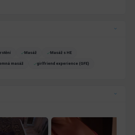
rstění
Masáž
Masáž s HE
emná masáž
girlfriend experience (GFE)