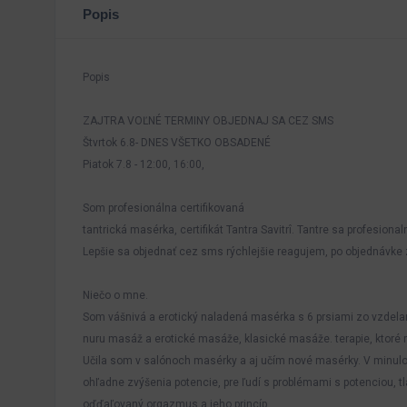
Popis
Popis
ZAJTRA VOĽNÉ TERMINY OBJEDNAJ SA CEZ SMS
Štvrtok 6.8- DNES VŠETKO OBSADENÉ
Piatok 7.8 - 12:00, 16:00,
Som profesionálna certifikovaná
tantrická masérka, certifikát Tantra Savitrî. Tantre sa profesion
Lepšie sa objednať cez sms rýchlejšie reagujem, po objednávke z
Niečo o mne.
Som vášnivá a erotický naladená masérka s 6 prsiami zo vzdelan
nuru masáž a erotické masáže, klasické masáže. terapie, ktoré 
Učila som v salónoch masérky a aj učím nové masérky. V minulo
ohľadne zvýšenia potencie, pre ľudí s problémami s potenciou, t
oďďaľovaný orgazmus a jeho princíp.