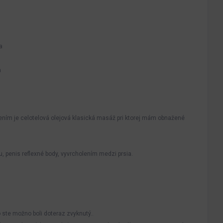
a
a
lením je celotelová olejová klasická masáž pri ktorej mám obnažené
u, penis reflexné body, vyvrcholením medzi prsia.
 ste možno boli doteraz zvyknutý..