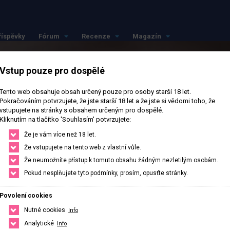
říspěvky
Fórum
Recenze
Magazín
Vstup pouze pro dospělé
Tento web obsahuje obsah určený pouze pro osoby starší 18 let.
Pokračováním potvrzujete, že jste starší 18 let a že jste si vědomi toho, že
vstupujete na stránky s obsahem určeným pro dospělé.
Kliknutím na tlačítko 'Souhlasím' potvrzujete:
Že je vám více než 18 let.
Že vstupujete na tento web z vlastní vůle.
Že neumožníte přístup k tomuto obsahu žádným nezletilým osobám.
Pokud nesplňujete tyto podmínky, prosím, opusťte stránky.
Povolení cookies
Nutné cookies
Info
ávě otevřeno
· Zavírá v 12
Analytické
Info