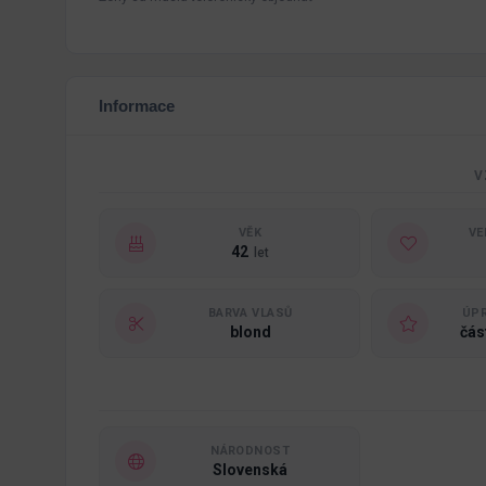
Informace
V
VĚK
VE
42
let
BARVA VLASŮ
ÚPR
blond
čás
NÁRODNOST
Slovenská