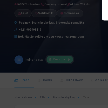
60 574 zhlédnutí
Ověřený inzerát
Aktivní 209 dní
42
let
Velikost F
Slovenská
Pezinok, Bratislavský kraj, Slovenská republika
+421 905998413
Řekněte že voláte z webu www.privatzone.com
holky na sex
Dnes pracuje
ÚVOD
POPIS
INFORMACE
CO NABÍ
Hlavní strana
Filtr
Bratislavský kraj
Tina