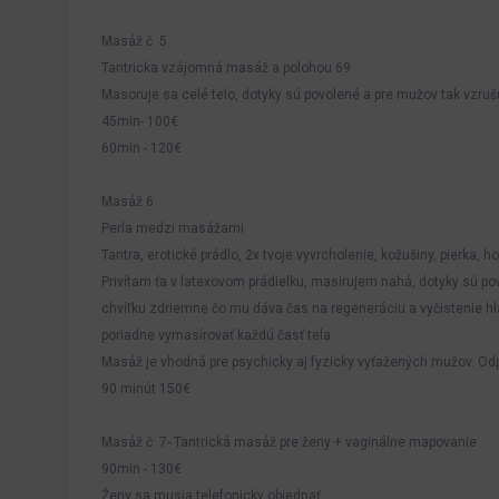
Masáž č. 5
Tantricka vzájomná masáž a polohou 69
Masoruje sa celé telo, dotyky sú povolené a pre mužov tak vzru
45min- 100€
60min - 120€
Masáž 6
Perla medzi masážami
Tantra, erotické prádlo, 2x tvoje vyvrcholenie, kožušiny, pierka
Privítam ťa v latexovom prádielku, masirujem nahá, dotyky sú po
chvíľku zdriemne čo mu dáva čas na regeneráciu a vyčistenie h
poriadne vymasírovať každú časť tela.
Masáž je vhodná pre psychicky aj fyzicky vyťažených mužov. O
90 minút 150€
Masáž č. 7- Tantrická masáž pre ženy + vaginálne mapovanie
90min - 130€
Ženy sa musia telefonicky objednať