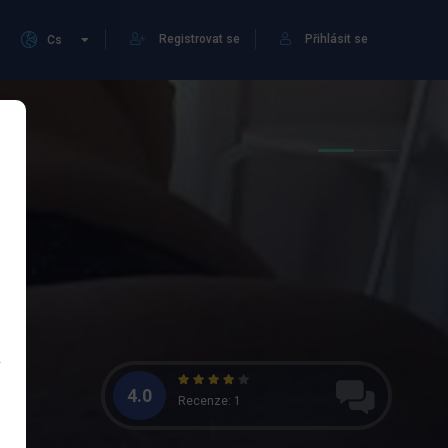
Registrovat se
Přihlásit se
Cs
4.0
Recenze: 1