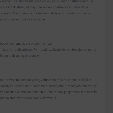
o k rozpadu vzťahu. Hľadať potešenie v náručí iného partnera nemusí
álny zážitok stratil, nemajú základ len v partnerskom stereotype.
iu a apetít. Masirujem na masérskom stole a pri masáži som nahá.
y a čo všetko nové vás vzrušuje.
 bodov na ňom, plus erotogennych zón.
nikdy, to neodporúčam. Pri masáži zažívate šokovu terapiu v slastnej
reba zahodiť všetky predsudky.
om, z v tvojom bode najvyššej vzrušivosti máš možnosť sa dotýkať
 vášnivá a užívam si to. Užívame si to vzájomne. Mnohých mužov teší,
ý a to prináša mužom potešenie. Táto masáž je aj masáž telo na telo.
mulácia prostaty a oďďaľovaný orgazmus