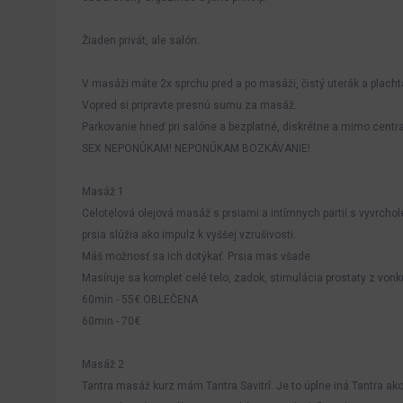
Žiaden privát, ale salón.
V masáži máte 2x sprchu pred a po masáži, čistý uterák a placht
Vopred si pripravte presnú sumu za masáž.
Parkovanie hneď pri salóne a bezplatné, diskrétne a mimo centr
SEX NEPONÚKAM! NEPONÚKAM BOZKÁVANIE!
Masáž 1
Celotelová olejová masáž s prsiami a intímnych partií s vyvrcho
prsia slúžia ako impulz k vyššej vzrušivosti.
Máš možnosť sa ich dotýkať. Prsia mas všade.
Masíruje sa komplet celé telo, zadok, stimulácia prostaty z vonk
60min - 55€ OBLEČENA
60min - 70€
Masáž 2
Tantra masáž kurz mám Tantra Savitrî. Je to úplne iná Tantra ako