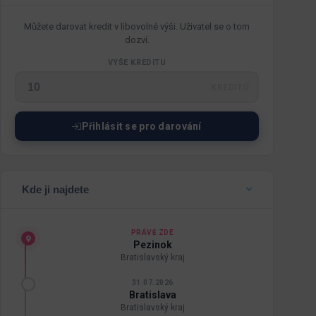
Můžete darovat kredit v libovolné výši. Uživatel se o tom
dozví.
VÝŠE KREDITU
KREDITŮ
Přihlásit se pro darování
Kde ji najdete
PRÁVĚ ZDE
Pezinok
Bratislavský kraj
31.07.2026
Bratislava
Bratislavský kraj