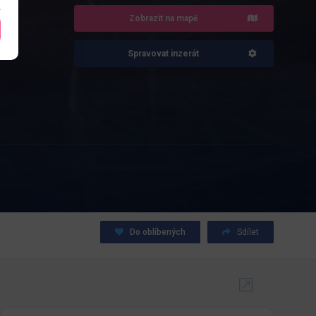
Zobrazit na mapě
Spravovat inzerát
Do oblíbených
Sdílet