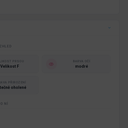
ZHLED
LIKOST PRSOU
BARVA OČÍ
Velikost F
modré
AVA PŘIROZENÍ
tečně oholené
O NÍ