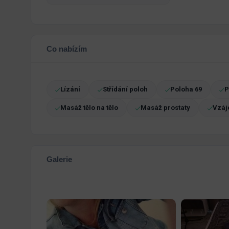
Co nabízím
Lízání
Střídání poloh
Poloha 69
P
Masáž tělo na tělo
Masáž prostaty
Vzáj
Galerie