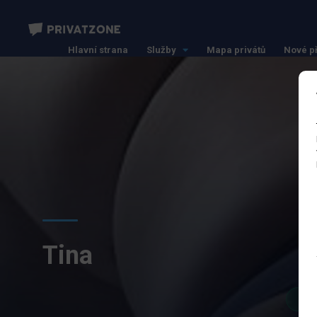
Hlavní strana
Služby
Mapa privátů
Nové p
Tina
Pr