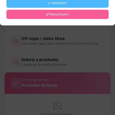
Představte se a přivítejte nové členy komunity.
Souhlasím
Nesouhlasím
Novinky ze světa
Aktuality, novinky, zprávy z branže.
Off-topic / mimo téma
Vše ostatní. Sport, jídlo, cokoliv mimo hlavní téma fóra.
Ankety a průzkumy
Zapojte se do anket a hlasování.
V TÉTO KATEGORII
Poslední diskuze
Zatím žádné příspěvky