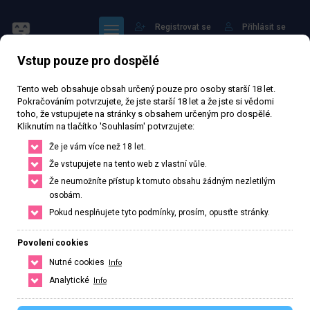
Registrovat se
Přihlásit se
Vstup pouze pro dospělé
FÓRUM
Tento web obsahuje obsah určený pouze pro osoby starší 18 let.
Pokračováním potvrzujete, že jste starší 18 let a že jste si vědomi
Obecné diskuze
toho, že vstupujete na stránky s obsahem určeným pro dospělé.
Kliknutím na tlačítko 'Souhlasím' potvrzujete:
Otevřená diskuze — novinky, tipy, off-topic, cokoli mimo
Že je vám více než 18 let.
konkrétní město či kraj.
Že vstupujete na tento web z vlastní vůle.
Že neumožníte přístup k tomuto obsahu žádným nezletilým
4
podkategorií
osobám.
Pokud nesplňujete tyto podmínky, prosím, opusťte stránky.
Povolení cookies
Hlavní strana
Fórum
Obecné diskuze
Nutné cookies
Info
Analytické
Info
Uvítání a představení