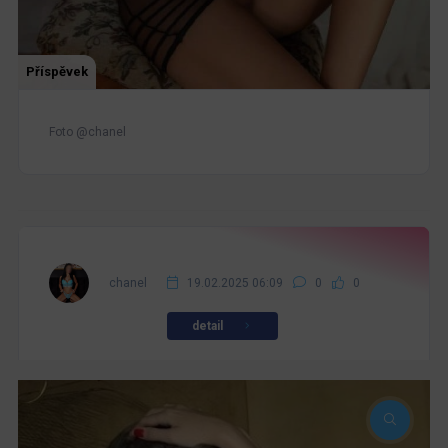
Příspěvek
Foto @chanel
chanel
19.02.2025 06:09
0
0
detail