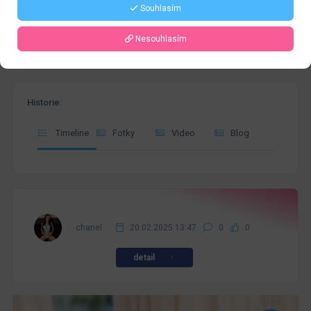
Souhlasím
Nesouhlasím
Historie:
Timeline
Fotky
Video
Blog
chanel
20.02.2025 13:47
0
0
detail