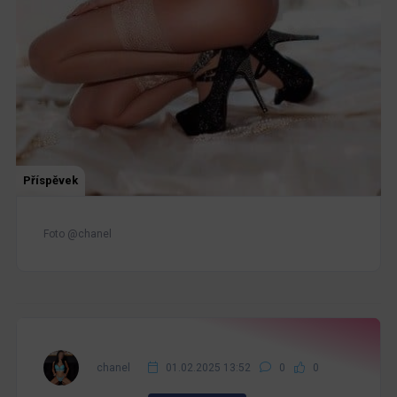
Příspěvek
Foto @chanel
chanel
01.02.2025 13:52
0
0