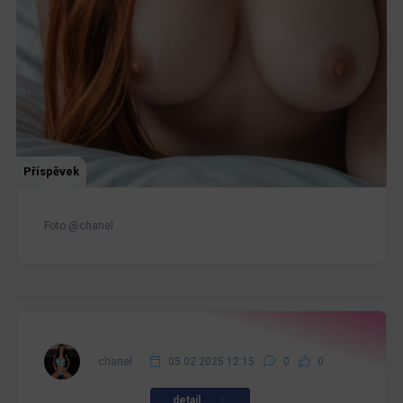
Příspěvek
Foto @chanel
chanel
05.02.2025 12:15
0
0
detail