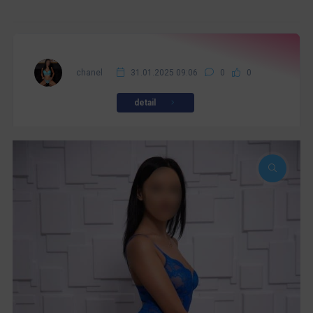
chanel
31.01.2025 09:06
0
0
detail