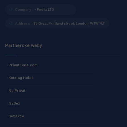
Company :
- Feelia LTD
Address :
85 Great Portland street, London, W1W 7LT
Partnerské weby
PrivatZone.com
Katalog Holek
Na Privát
NaSex
SexAkce