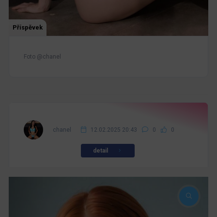
Příspěvek
Foto @chanel
chanel
12.02.2025 20:43
0
0
detail