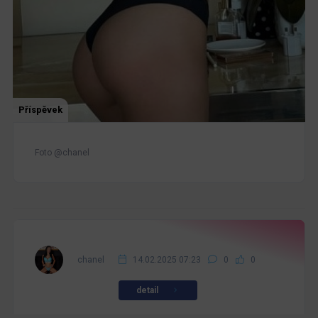
Příspěvek
Foto @chanel
chanel
14.02.2025 07:23
0
0
detail