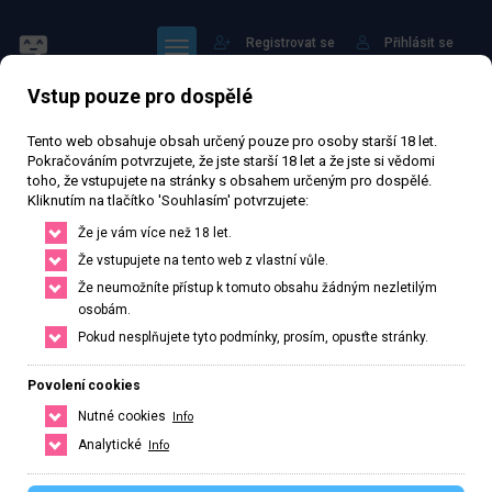
Registrovat se
Přihlásit se
Vstup pouze pro dospělé
Hlavní strana
Profil: chanel
Tento web obsahuje obsah určený pouze pro osoby starší 18 let.
Pokračováním potvrzujete, že jste starší 18 let a že jste si vědomi
toho, že vstupujete na stránky s obsahem určeným pro dospělé.
Kliknutím na tlačítko 'Souhlasím' potvrzujete:
Že je vám více než 18 let.
Sledovat
Že vstupujete na tento web z vlastní vůle.
Že neumožníte přístup k tomuto obsahu žádným nezletilým
osobám.
Pokud nesplňujete tyto podmínky, prosím, opusťte stránky.
chanel
Povolení cookies
Veřejný profil
Nutné cookies
Info
Analytické
Info
4
Počet sledujících
0
Počet sledovaných