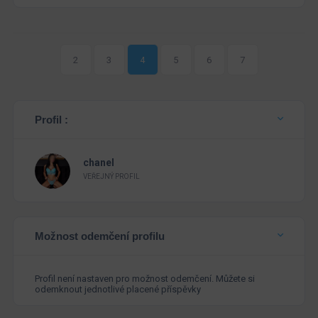
2
3
4
5
6
7
Profil :
chanel
VEŘEJNÝ PROFIL
Možnost odemčení profilu
Profil není nastaven pro možnost odemčení. Můžete si
odemknout jednotlivé placené příspěvky