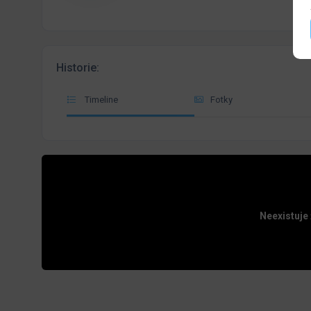
Historie:
Timeline
Fotky
Neexistuje