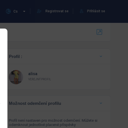
Registrovat se
Přihlásit se
Cs
Profil :
alisa
VEŘEJNÝ PROFIL
Možnost odemčení profilu
Profil není nastaven pro možnost odemčení. Můžete si
odemknout jednotlivé placené příspěvky