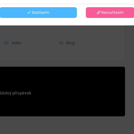
Souhlasím
Nesouhlasím
Video
Blog
 žádný příspěvek