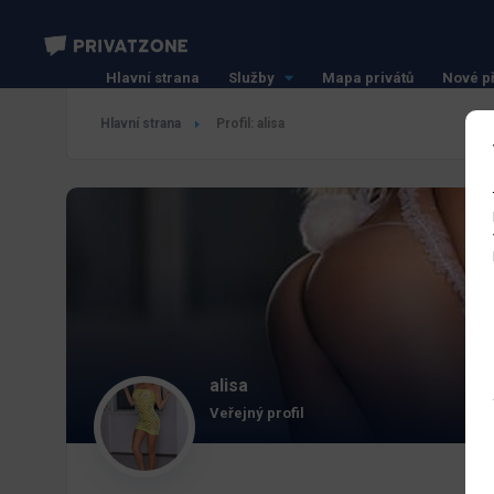
Hlavní strana
Služby
Mapa privátů
Nové p
Hlavní strana
Profil: alisa
alisa
Veřejný profil