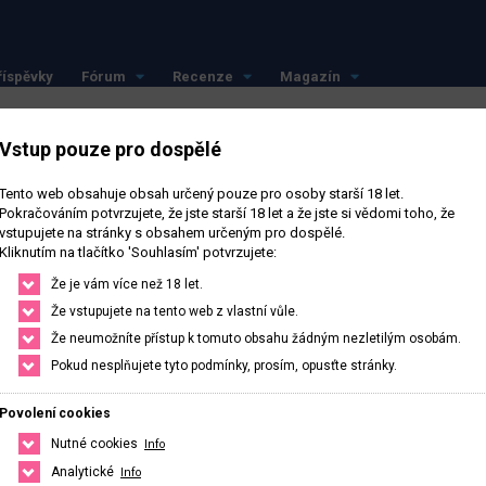
říspěvky
Fórum
Recenze
Magazín
Vstup pouze pro dospělé
Tento web obsahuje obsah určený pouze pro osoby starší 18 let.
Pokračováním potvrzujete, že jste starší 18 let a že jste si vědomi toho, že
vstupujete na stránky s obsahem určeným pro dospělé.
Sledovat
Kliknutím na tlačítko 'Souhlasím' potvrzujete:
Že je vám více než 18 let.
Že vstupujete na tento web z vlastní vůle.
Že neumožníte přístup k tomuto obsahu žádným nezletilým osobám.
Pokud nesplňujete tyto podmínky, prosím, opusťte stránky.
0
Počet sledujících
0
Počet sledovaných
Povolení cookies
Nutné cookies
Info
Analytické
Info