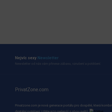
Nejvíc sexy
Newsletter
Newsletter od nás vám přinese zábavu, vzrušení a potěšení.
PrivatZone.com
Privatzone.com je nová generace portálu pro dospělé, která kombin
digitální potěšení. Užijte si to nejlepší z obou světů.