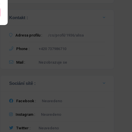
Kontakt :
Adresa profilu :
/cs/profil/1936/alisa
Phone :
+420 737986710
Mail :
Nezobrazuje se
Sociání sítě :
Facebook :
Neuvedeno
Instagram :
Neuvedeno
Twitter :
Neuvedeno