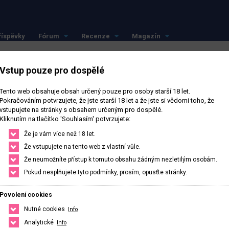
říspěvky
Fórum
Recenze
Magazín
Vstup pouze pro dospělé
Tento web obsahuje obsah určený pouze pro osoby starší 18 let.
Pokračováním potvrzujete, že jste starší 18 let a že jste si vědomi toho, že
vstupujete na stránky s obsahem určeným pro dospělé.
Sledovat
Kliknutím na tlačítko 'Souhlasím' potvrzujete:
Že je vám více než 18 let.
Že vstupujete na tento web z vlastní vůle.
Že neumožníte přístup k tomuto obsahu žádným nezletilým osobám.
Pokud nesplňujete tyto podmínky, prosím, opusťte stránky.
0
Počet sledujících
0
Počet sledovaných
Povolení cookies
Nutné cookies
Info
Analytické
Info