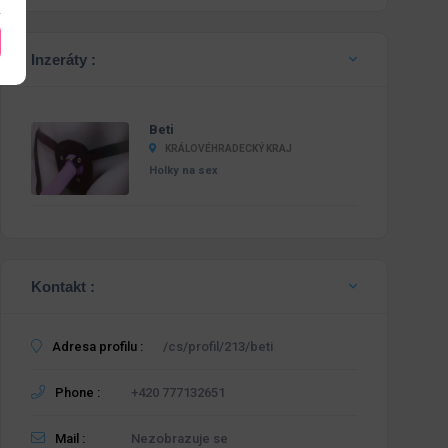
Inzeráty :
Beti
KRÁLOVÉHRADECKÝ KRAJ
Holky na sex
Kontakt :
Adresa profilu :
/cs/profil/213/beti
Phone :
+420 777132651
Mail :
Nezobrazuje se