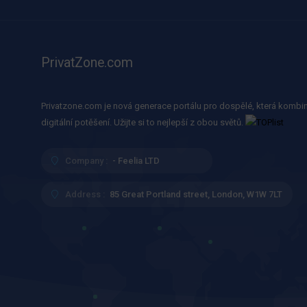
PrivatZone.com
Privatzone.com je nová generace portálu pro dospělé, která kombin
digitální potěšení. Užijte si to nejlepší z obou světů.
Company :
- Feelia LTD
Address :
85 Great Portland street, London, W1W 7LT