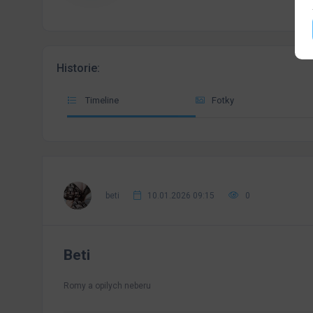
Historie:
Timeline
Fotky
beti
10.01.2026 09:15
0
Beti
Romy a opilych neberu