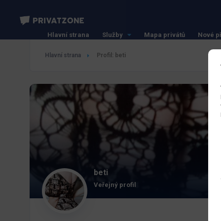
Hlavní strana
Služby
Mapa privátů
Nové p
Hlavní strana
Profil: beti
beti
Veřejný profil