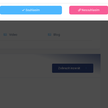
Souhlasím
Nesouhlasím
Video
Blog
Zobrazit inzerát