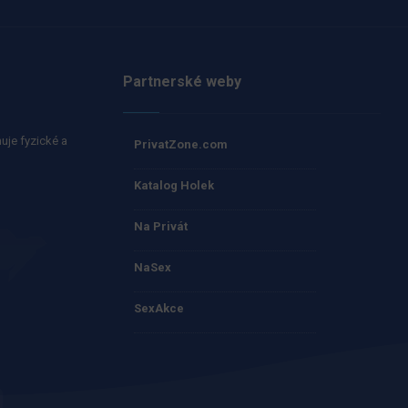
Partnerské weby
uje fyzické a
PrivatZone.com
Katalog Holek
Na Privát
NaSex
SexAkce