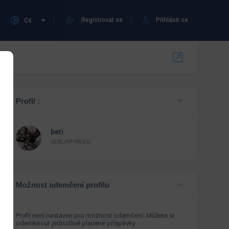
Registrovat se
Přihlásit se
Cs
Profil :
beti
VEŘEJNÝ PROFIL
Možnost odemčení profilu
Profil není nastaven pro možnost odemčení. Můžete si
odemknout jednotlivé placené příspěvky