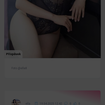
Příspěvek
Foto @ella8
ella
19.04.2025 12:42
0
0