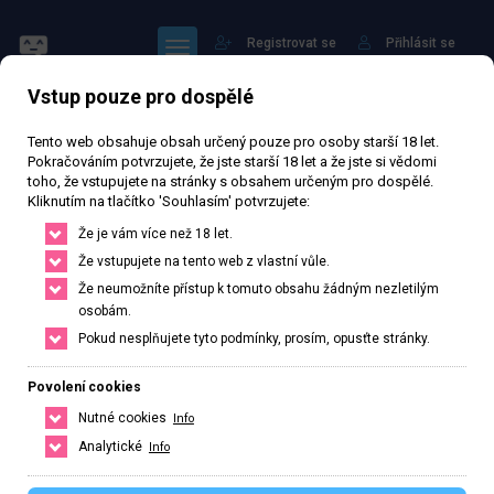
Registrovat se
Přihlásit se
Vstup pouze pro dospělé
Hlavní strana
Profil: ella
Tento web obsahuje obsah určený pouze pro osoby starší 18 let.
Pokračováním potvrzujete, že jste starší 18 let a že jste si vědomi
toho, že vstupujete na stránky s obsahem určeným pro dospělé.
Kliknutím na tlačítko 'Souhlasím' potvrzujete:
Že je vám více než 18 let.
Sledovat
Že vstupujete na tento web z vlastní vůle.
Že neumožníte přístup k tomuto obsahu žádným nezletilým
osobám.
Pokud nesplňujete tyto podmínky, prosím, opusťte stránky.
ella
Povolení cookies
Veřejný profil
Nutné cookies
Info
Analytické
Info
0
Počet sledujících
0
Počet sledovaných