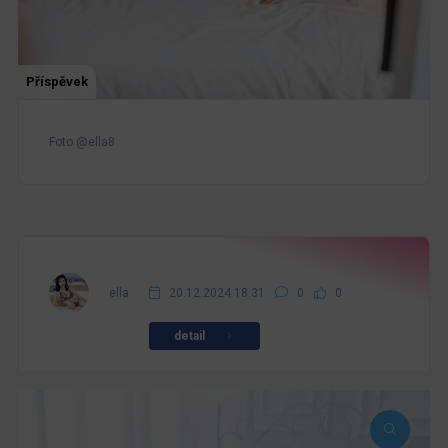
Příspěvek
Foto @ella8
ella
20.12.2024 18:31
0
0
detail