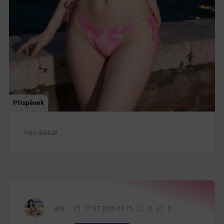
Příspěvek
Foto @ella8
ella
17.07.2025 09:15
0
0