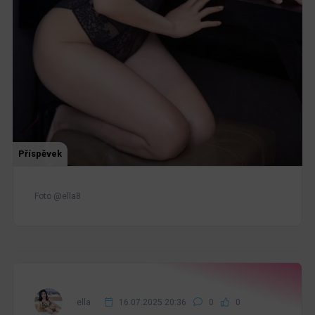
Příspěvek
Foto @ella8
ella
16.07.2025 20:36
0
0