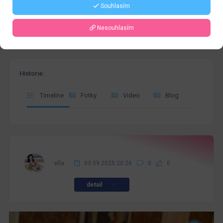
Souhlasím
Nesouhlasím
Historie:
Timeline
Fotky
Video
Blog
ella
03.09.2025 20:26
0
0
detail