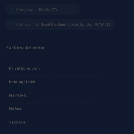
Company :
- Feelia LTD
Address :
85 Great Portland street, London, W1W 7LT
Partnerské weby
PrivatZone.com
Katalog Holek
Na Privát
NaSex
SexAkce