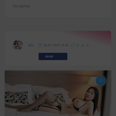
Foto @ella8
ella
06.01.2025 19:00
0
0
detail