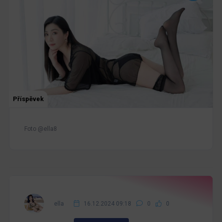
Příspěvek
Foto @ella8
ella
16.12.2024 09:18
0
0