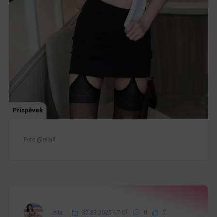
Příspěvek
Foto @ella8
ella
30.03.2025 17:01
0
0