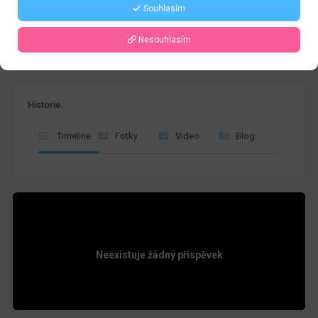
Souhlasím
Nesouhlasím
Historie:
Timeline
Fotky
Video
Blog
Neexistuje žádný příspěvek