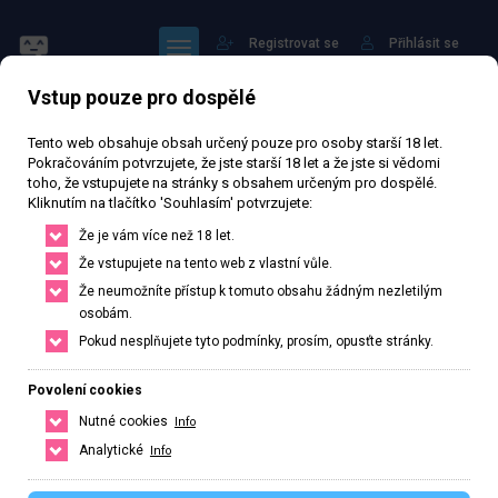
Registrovat se
Přihlásit se
Vstup pouze pro dospělé
Hlavní strana
Profil: Elizabeth
Tento web obsahuje obsah určený pouze pro osoby starší 18 let.
Pokračováním potvrzujete, že jste starší 18 let a že jste si vědomi
toho, že vstupujete na stránky s obsahem určeným pro dospělé.
Kliknutím na tlačítko 'Souhlasím' potvrzujete:
Že je vám více než 18 let.
Sledovat
Že vstupujete na tento web z vlastní vůle.
Že neumožníte přístup k tomuto obsahu žádným nezletilým
osobám.
Pokud nesplňujete tyto podmínky, prosím, opusťte stránky.
Elizabeth
Povolení cookies
Veřejný profil
Nutné cookies
Info
Analytické
Info
2
Počet sledujících
0
Počet sledovaných