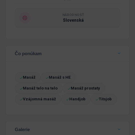
NÁRODNOSŤ
Slovenská
Čo ponúkam
Masáž
Masáž s HE
Masáž telo na telo
Masáž prostaty
Vzájomná masáž
Handjob
Titsjob
Galerie