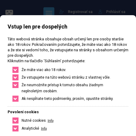
Registrovať sa
Prihlásiť sa
Vstup len pre dospelých
Táto webová stránka obsahuje obsah určený len pre osoby staršie
ako 18 rokov. Pokračovaním potvrdzujete, že máte viac ako 18 rokov
a že ste si vedomí toho, že vstupujete na stránky s obsahom určeným
pre dospelých.
Vanessa Sk
Kliknutím na tlačidlo 'Súhlasím' potvrdzujete:
Že máte viac ako 18 rokov.
70 577 zhlédnutí
Ověřený inzerát
Aktivní 96 dní
Že vstupujete na túto webovú stránku z vlastnej vôle.
Že neumožníte prístup k tomuto obsahu žiadnym
25
rokov
Veľkosť C
Slovenská
neplnoletým osobám.
Ak nespĺňate tieto podmienky, prosím, opustite stránky.
Bratislava, Bratislavský kraj, Slovenská republika
+421 905559699
Povolení cookies
Nutné cookies
Info
Řekněte že voláte z webu www.privatzone.com
Analytické
Info