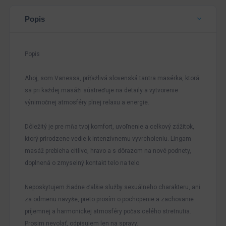
Popis
Popis
Ahoj, som Vanessa, príťažlivá slovenská tantra masérka, ktorá
sa pri každej masáži sústreďuje na detaily a vytvorenie
výnimočnej atmosféry plnej relaxu a energie.
Dôležitý je pre mňa tvoj komfort, uvoľnenie a celkový zážitok,
ktorý prirodzene vedie k intenzívnemu vyvrcholeniu. Lingam
masáž prebieha citlivo, hravo a s dôrazom na nové podnety,
doplnená o zmyselný kontakt telo na telo.
Neposkytujem žiadne ďalšie služby sexuálneho charakteru, ani
za odmenu navyše, preto prosím o pochopenie a zachovanie
príjemnej a harmonickej atmosféry počas celého stretnutia.
Prosim nevolať, odpisujem len na spravy.