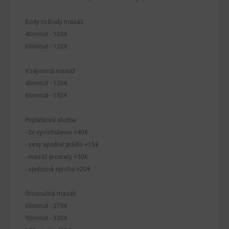
Body to Body masáž
40minút - 100€
60minút - 120€
Vzájomná masáž
40minút - 120€
60minút - 150€
Príplatková služba:
- 2x vyvrcholenie +40€
- sexy spodné prádlo +15€
- masáž prostaty +30€
- spoločná sprcha +20€
Štvorručná masáž
60minút - 270€
90minút - 330€