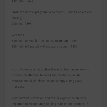
120minút - 420€
Luxusný tantra kúpeľ (senzuálna masáž + kúpeľ + celotelový
peeling)
60minút - 180€
Wellness
60minút (30 masáž + 30 jacuzzi so mnou) - 180€
120minút (60 masáž + 60 jacuzzi a sauna) - 220€
-
Hi, Im Vanessa, an attractive Slovak tantra masseuse who
focuses on attention to detail and creating a unique
atmosphere full of relaxation and energy during every
massage.
Your comfort, relaxation, and overall experience are very
important to me, naturally leading to an intense climax. The