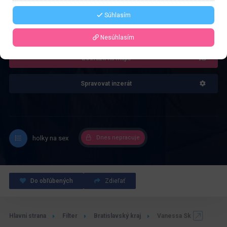
Súhlasím
4.0
Recenze: 1
Nesúhlasím
Zobrazit na mapě
Spravovat inzerát
holky na sex
Dnes nepracuje
Do obľúbených
Zdieľať
Hlavní strana
Filter
Bratislavský kraj
Vanessa Sk