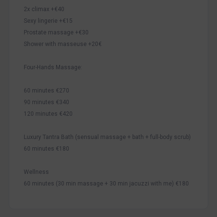
2x climax +€40
Sexy lingerie +€15
Prostate massage +€30
Shower with masseuse +20€
Four-Hands Massage:
60 minutes €270
90 minutes €340
120 minutes €420
Luxury Tantra Bath (sensual massage + bath + full-body scrub)
60 minutes €180
Wellness
60 minutes (30 min massage + 30 min jacuzzi with me) €180