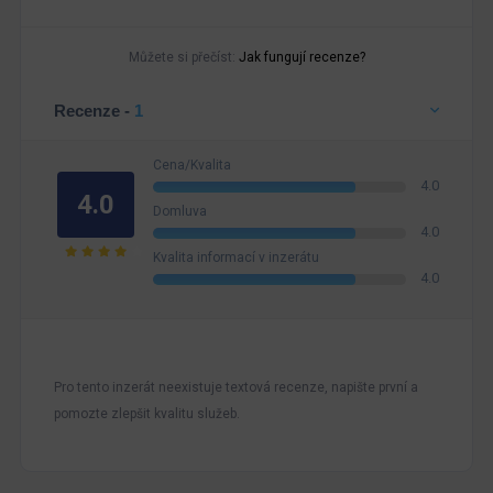
Můžete si přečíst:
Jak fungují recenze?
Recenze -
1
Cena/Kvalita
4.0
4.0
Domluva
4.0
Kvalita informací v inzerátu
4.0
Pro tento inzerát neexistuje textová recenze, napište první a
pomozte zlepšit kvalitu služeb.