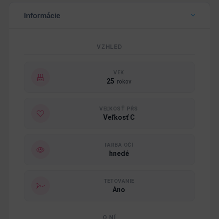
Informácie
VZHLED
VEK
25
rokov
VEĽKOSŤ PŔS
Veľkosť C
FARBA OČÍ
hnedé
TETOVANIE
Áno
O NÍ