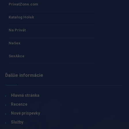
PrivatZone.com
Katalog Holek
Na Privát
NaSex
SexAkce
Ďalšie informácie
Hlavná stránka
Recenze
Nové príspevky
Služby