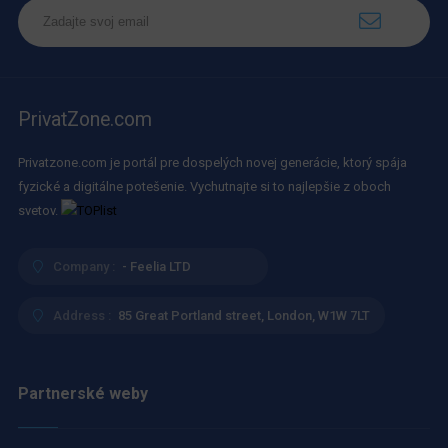
PrivatZone.com
Privatzone.com je portál pre dospelých novej generácie, ktorý spája
fyzické a digitálne potešenie. Vychutnajte si to najlepšie z oboch
svetov.
Company :
- Feelia LTD
Address :
85 Great Portland street, London, W1W 7LT
Partnerské weby