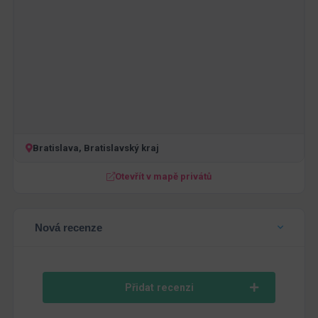
Bratislava, Bratislavský kraj
Otevřít v mapě privátů
Nová recenze
Přidat recenzi