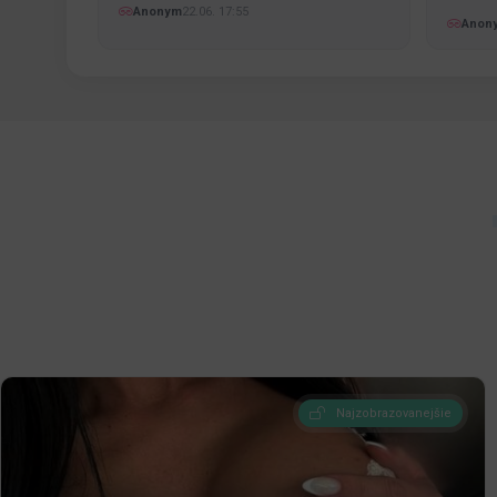
pekné…
Anonym
22.06. 17:55
Anon
Najzobrazovanejšie