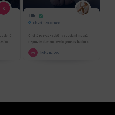
Lilit
Hlavní město Praha
kreslená
Chci tě pozvat k sobě na speciální masáž.
dění se
Připravím tlumené světlo, jemnou hudbu a
atmosféru, ve…
holky na sex