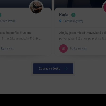
Kača
město Praha
Pardubický kraj
a svém profilu 😉 Jsem
Ahojky, jsem mladá tmavovlasá po
aná masérka a nabízím Ti únik z
potvora, která tě chce pozvat na řá
všedního…
mnou v pelíšku.…
lky na sex
holky na sex
Zobraziť všetko