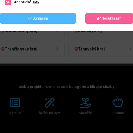
Analytické
Info
HĽADAŤ
ČESKO
SLOVENSKO
Súhlasím
Nesúhlasím
Bratislavský kraj
Košický kraj
Trenčiansky kraj
Trnavský kraj
alebo prejdite rovno na celú kategóriu a filtrujte služby
Všetko
holky na sex
Masáže
Domina