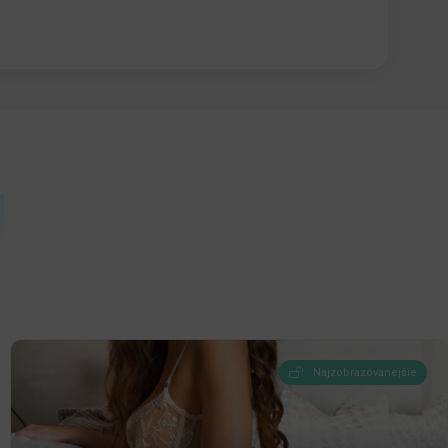
Ň
Najzobrazovanejšie