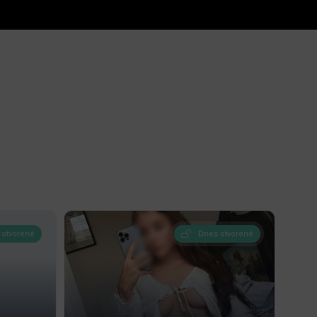
 otvorené
Dnes otvorené