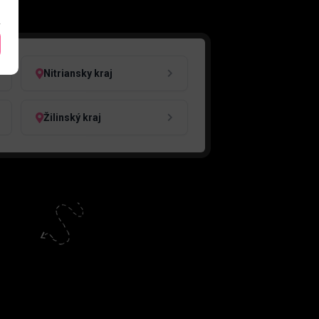
Nitriansky kraj
Žilinský kraj