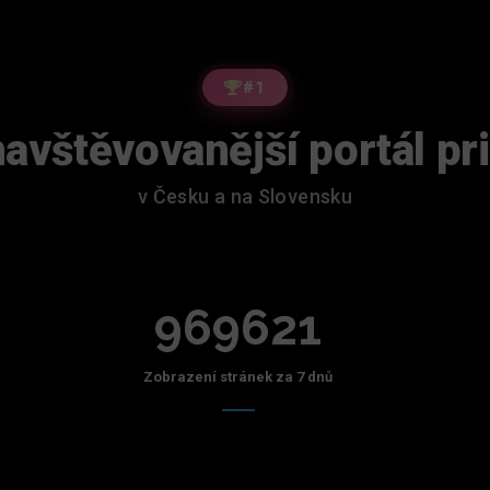
#1
avštěvovanější portál pr
v Česku a na Slovensku
969621
Zobrazení stránek za 7 dnů