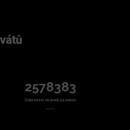
ivátů
2578383
Zobrazení stránek za měsíc