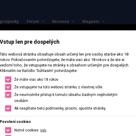
príspevky
Fórum
Recenze
Magazín
Vstup len pre dospelých
Táto webová stránka obsahuje obsah určený len pre osoby staršie ako 18
rokov. Pokračovaním potvrdzujete, že máte viac ako 18 rokov a že ste si
vedomí toho, že vstupujete na stránky s obsahom určeným pre dospelých.
Kliknutím na tlačidlo 'Súhlasím' potvrdzujete:
ajlepšie vo svojom 
Že máte viac ako 18 rokov.
Že vstupujete na túto webovú stránku z vlastnej vôle.
Že neumožníte prístup k tomuto obsahu žiadnym neplnoletým
okolí
osobám.
Ak nespĺňate tieto podmienky, prosím, opustite stránky.
Nájdi si presne to, čo potrebuješ, stačí upraviť filter na hľadanie.
Povolení cookies
Nutné cookies
Info