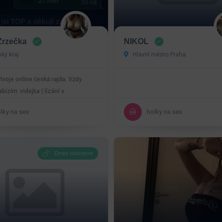
Zrzečka
NIKOL
ký kraj
Hlavní město Praha
tvoje online česká rajda. Vždy
abízím :videjka ( lízání s
 , trojka,…
lky na sex
holky na sex
Dnes otvorené