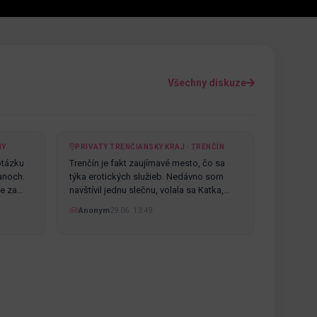
Všechny diskuze
NY
PRIVATY TRENČIANSKY KRAJ · TRENČÍN
otázku
Trenčín je fakt zaujímavé mesto, čo sa
anoch.
týka erotických služieb. Nedávno som
te za…
navštívil jednu slečnu, volala sa Katka,…
Anonym
29.06. 13:49