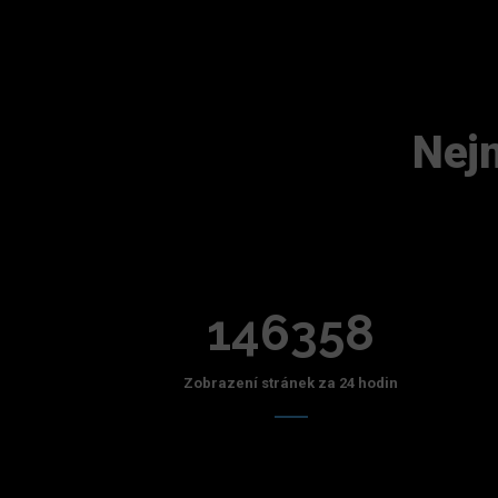
Nejn
146358
Zobrazení stránek za 24 hodin