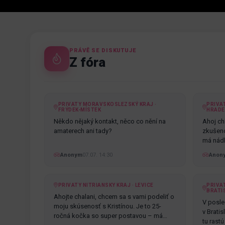
PRÁVĚ SE DISKUTUJE
Z fóra
PRIVATY MORAVSKOSLEZSKÝ KRAJ ·
PRIVA
FRÝDEK-MÍSTEK
HRADE
Někdo nějaký kontakt, něco co nění na
Ahoj chl
amaterech ani tady?
zkušenos
má nádh
Anonym
07.07. 14:30
Anon
PRIVATY NITRIANSKY KRAJ · LEVICE
PRIVAT
BRATI
Ahojte chalani, chcem sa s vami podeliť o
V posle
moju skúsenosť s Kristínou. Je to 25-
v Brati
ročná kočka so super postavou – má
tu rast