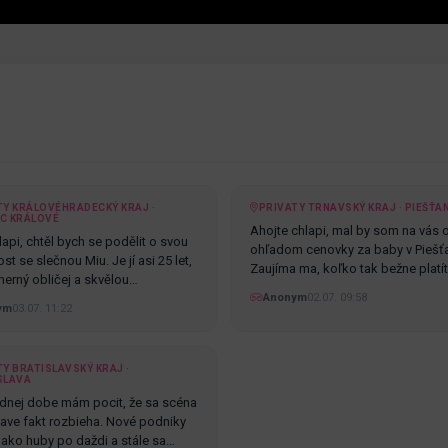
TY KRÁLOVÉHRADECKÝ KRAJ ·
PRIVATY TRNAVSKÝ KRAJ · PIEŠŤA
C KRÁLOVÉ
Ahojte chlapi, mal by som na vás 
api, chtěl bych se podělit o svou
ohľadom cenovky za baby v Piešť
t se slečnou Miu. Je jí asi 25 let,
Zaujíma ma, koľko tak bežne platí
erný obličej a skvělou…
Anonym
02.07. 09:58
ym
03.07. 11:22
Y BRATISLAVSKÝ KRAJ ·
SLAVA
dnej dobe mám pocit, že sa scéna
slave fakt rozbieha. Nové podniky
ú ako huby po daždi a stále sa…