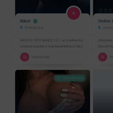
Nikol
Online 
Plzeňský kraj
Jihočes
AKCE DO TÉTO NEDĚLE 12.7 Je to jedinečná
Ahoj jsem 
možnost masáže s mojí kamarádkou😊Tak ji
férová!!! N
využij👌 Ahoj 👋…
kamarádkou
holky na sex
ho
Dnes otvorené