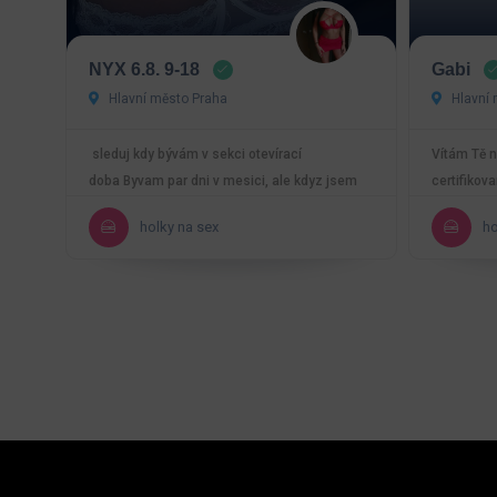
NYX 6.8. 9-18
Gabi
Hlavní město Praha
Hlavní 
sleduj kdy bývám v sekci otevírací
Vítám Tě n
doba Byvam par dni v mesici, ale kdyz jsem
certifikov
tady, muzes se tesit…
reality a 
holky na sex
ho