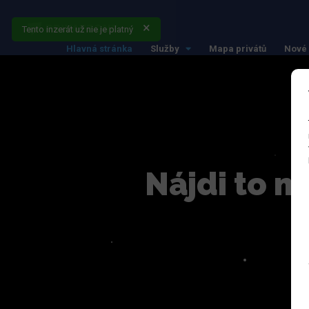
Tento inzerát už nie je platný
Hlavná stránka
Služby
Mapa privátů
Nové 
Nájdi to n