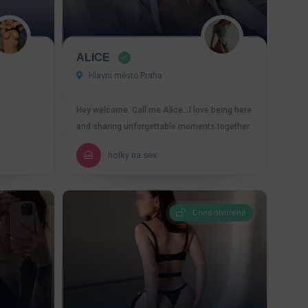
ALICE
Hlavní město Praha
Hey welcome. Call me Alice…I love being here
and sharing unforgettable moments together.
I am fun,…
holky na sex
Dnes otvorené