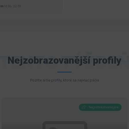
ym
18.06. 22:20
TENTO TÝŽDE
Nejzobrazovanější profily
Pozrite si tie profily, ktoré sa najviac páčia
Najzobrazovanejšie