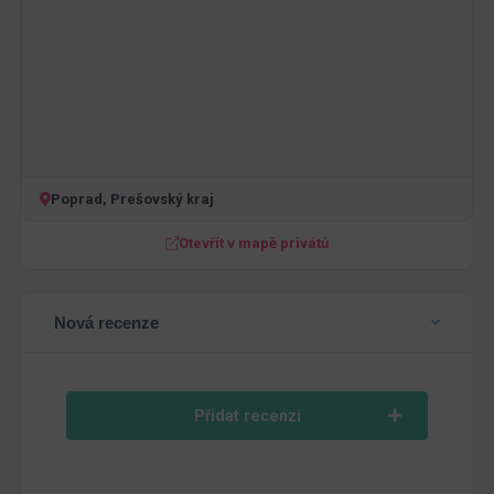
Poprad, Prešovský kraj
Otevřít v mapě privátů
Nová recenze
Přidat recenzi