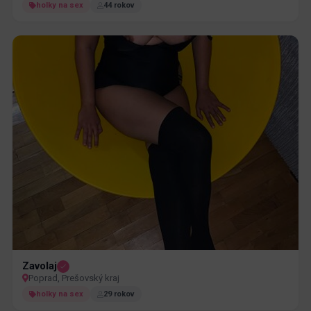
holky na sex
44 rokov
Zavolaj
Poprad, Prešovský kraj
holky na sex
29 rokov