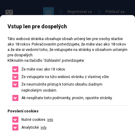
Registrovať sa
Prihlásiť sa
Vstup len pre dospelých
Táto webová stránka obsahuje obsah určený len pre osoby staršie
ako 18 rokov. Pokračovaním potvrdzujete, že máte viac ako 18 rokov
a že ste si vedomí toho, že vstupujete na stránky s obsahom určeným
pre dospelých.
Yiyi
Kliknutím na tlačidlo 'Súhlasím' potvrdzujete:
Že máte viac ako 18 rokov.
Že vstupujete na túto webovú stránku z vlastnej vôle.
Právě otevřeno
· Zavírá v 23
Že neumožníte prístup k tomuto obsahu žiadnym
neplnoletým osobám.
72 425 zhlédnutí
Ověřený inzerát
Aktivní 77 dní
Ak nespĺňate tieto podmienky, prosím, opustite stránky.
26
rokov
Veľkosť C
Slovenská
Povolení cookies
Poprad, Prešovský kraj, Slovenská republika
Nutné cookies
Info
+420 774838575
Analytické
Info