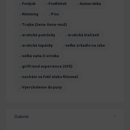
Footjob
Footfetish
Autoerotika
Rimming
Piss
Trojka (žena-žena-muž)
erotické pomôcky
erotická bielizeň
erotické topánky
veľké zrkadlo na izbe
veľká vaňa či vírivka
girlfriend experience (GFE)
nechám sa fotiť alebo filmovať
Vyvrcholenie do pusy
Galerie