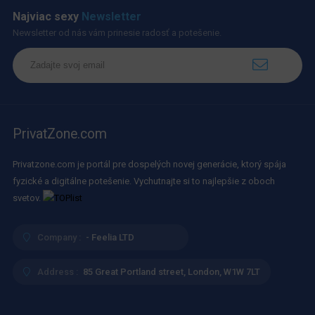
Najviac sexy
Newsletter
Newsletter od nás vám prinesie radosť a potešenie.
PrivatZone.com
Privatzone.com je portál pre dospelých novej generácie, ktorý spája
fyzické a digitálne potešenie. Vychutnajte si to najlepšie z oboch
svetov.
Company :
- Feelia LTD
Address :
85 Great Portland street, London, W1W 7LT