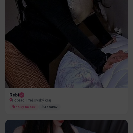
Rebi
Poprad, Prešovský kraj
holky na sex
37 rokov