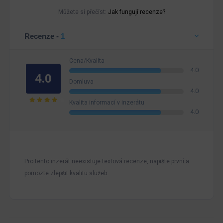
Můžete si přečíst:
Jak fungují recenze?
Recenze -
1
Cena/Kvalita
4.0
4.0
Domluva
4.0
Kvalita informací v inzerátu
4.0
Pro tento inzerát neexistuje textová recenze, napište první a
pomozte zlepšit kvalitu služeb.