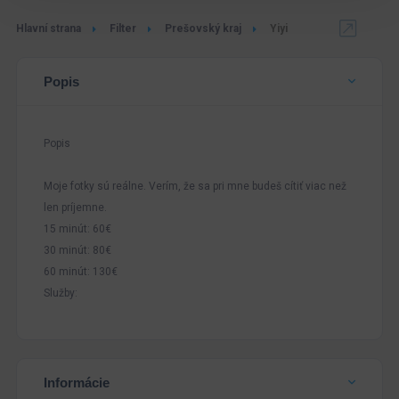
Hlavní strana
Filter
Prešovský kraj
Yiyi
Popis
Popis
Moje fotky sú reálne. Verím, že sa pri mne budeš cítiť viac než
len príjemne.
15 minút: 60€
30 minút: 80€
60 minút: 130€
Služby:
Informácie