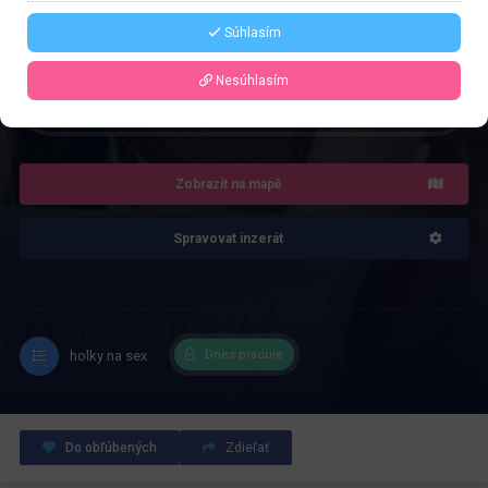
Řekněte že voláte z webu www.privatzone.com
Súhlasím
Nesúhlasím
4.0
Recenze: 1
Zobrazit na mapě
Spravovat inzerát
holky na sex
Dnes pracuje
Do obľúbených
Zdieľať