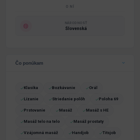
O NÍ
NÁRODNOSŤ
Slovenská
Čo ponúkam
Klasika
Bozkávanie
Orál
Lízanie
Striedanie polôh
Poloha 69
Prstovanie
Masáž
Masáž s HE
Masáž telo na telo
Masáž prostaty
Vzájomná masáž
Handjob
Titsjob