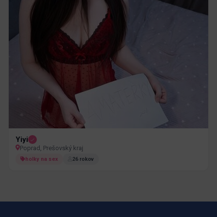
Yiyi
Poprad, Prešovský kraj
holky na sex
26 rokov