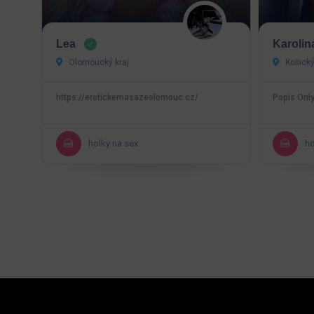
Lea
Karolin
Olomoucký kraj
Košický
https://erotickemasazeolomouc.cz/
Popis Onl
holky na sex
ho