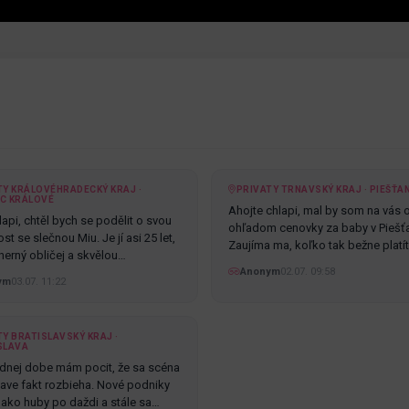
TY KRÁLOVÉHRADECKÝ KRAJ ·
PRIVATY TRNAVSKÝ KRAJ · PIEŠŤA
C KRÁLOVÉ
Ahojte chlapi, mal by som na vás 
api, chtěl bych se podělit o svou
ohľadom cenovky za baby v Piešť
t se slečnou Miu. Je jí asi 25 let,
Zaujíma ma, koľko tak bežne platí
erný obličej a skvělou…
Anonym
02.07. 09:58
ym
03.07. 11:22
Y BRATISLAVSKÝ KRAJ ·
SLAVA
dnej dobe mám pocit, že sa scéna
slave fakt rozbieha. Nové podniky
ú ako huby po daždi a stále sa…