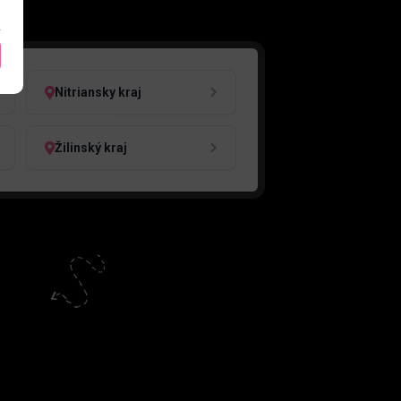
Nitriansky kraj
Žilinský kraj