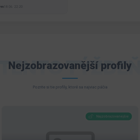
ym
18.06. 22:20
TENTO TÝŽDE
Nejzobrazovanější profily
Pozrite si tie profily, ktoré sa najviac páčia
Najzobrazovanejšie