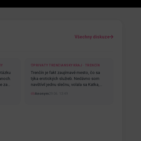
Všechny diskuze
NY
PRIVATY TRENČIANSKY KRAJ · TRENČÍN
otázku
Trenčín je fakt zaujímavé mesto, čo sa
anoch.
týka erotických služieb. Nedávno som
te za…
navštívil jednu slečnu, volala sa Katka,…
Anonym
29.06. 13:49