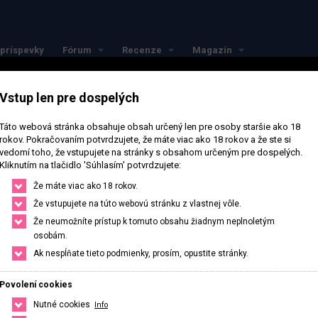
príspevky
Fórum
Recenze
Magazín
Vstup len pre dospelých
Táto webová stránka obsahuje obsah určený len pre osoby staršie ako 18
rokov. Pokračovaním potvrdzujete, že máte viac ako 18 rokov a že ste si
vedomí toho, že vstupujete na stránky s obsahom určeným pre dospelých.
Kliknutím na tlačidlo 'Súhlasím' potvrdzujete:
ajlepšie vo svojom 
Že máte viac ako 18 rokov.
Že vstupujete na túto webovú stránku z vlastnej vôle.
Že neumožníte prístup k tomuto obsahu žiadnym neplnoletým
okolí
osobám.
Ak nespĺňate tieto podmienky, prosím, opustite stránky.
Nájdi si presne to, čo potrebuješ, stačí upraviť filter na hľadanie.
Povolení cookies
Nutné cookies
Info