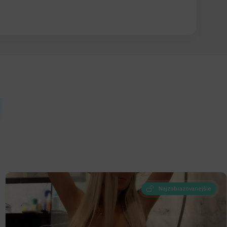
Ň
Najzobrazovanejšie