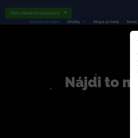
Tento inzerát už nie je platný
Hlavná stránka
Služby
Mapa privátů
Nové 
Nájdi to n