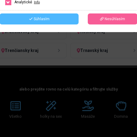
Analytické
Info
HĽADAŤ
ČESKO
SLOVENSKO
Súhlasím
Nesúhlasím
Bratislavský kraj
Košický kraj
Trenčiansky kraj
Trnavský kraj
alebo prejdite rovno na celú kategóriu a filtrujte služby
Všetko
holky na sex
Masáže
Domina