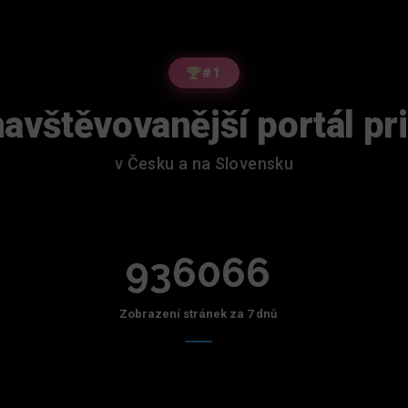
#1
avštěvovanější portál pr
v Česku a na Slovensku
936066
Zobrazení stránek za 7 dnů