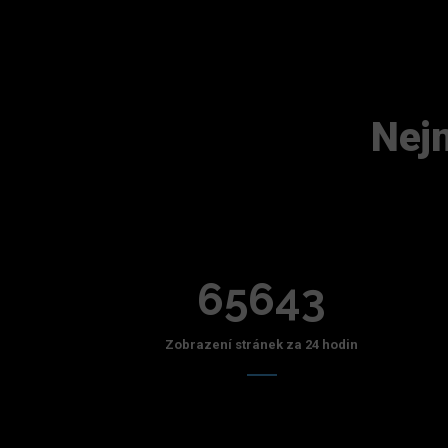
Nejn
65643
Zobrazení stránek za 24 hodin