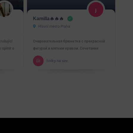
Kamilla🔥🔥🔥
Hlavní město Praha
rušující
Очаровательная брюнетка с прекрасной
i splnit o
фигурой и мягким нравом. Сочетание
элегантности, обаяния и…
holky na sex