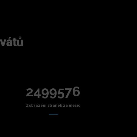
ivátů
2499576
Zobrazení stránek za měsíc