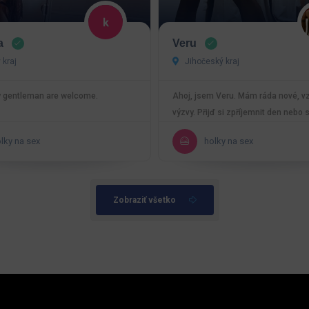
a
Veru
 kraj
Jihočeský kraj
y gentleman are welcome.
Ahoj, jsem Veru. Mám ráda nové, vz
výzvy. Přijď si zpříjemnit den nebo s
čem…
lky na sex
holky na sex
Zobraziť všetko