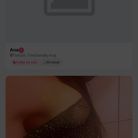
Ana
Trenčín, Trenčiansky kraj
holky na sex
30 rokov