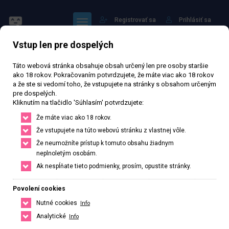
Registrovať sa
Prihlásiť sa
Vstup len pre dospelých
Táto webová stránka obsahuje obsah určený len pre osoby staršie
ako 18 rokov. Pokračovaním potvrdzujete, že máte viac ako 18 rokov
a že ste si vedomí toho, že vstupujete na stránky s obsahom určeným
pre dospelých.
Miška
Kliknutím na tlačidlo 'Súhlasím' potvrdzujete:
Že máte viac ako 18 rokov.
72 607 zhlédnutí
Ověřený inzerát
Aktivní 76 dní
Že vstupujete na túto webovú stránku z vlastnej vôle.
Že neumožníte prístup k tomuto obsahu žiadnym
33
rokov
Veľkosť B
Slovenská
neplnoletým osobám.
Ak nespĺňate tieto podmienky, prosím, opustite stránky.
Trenčín, Trenčiansky kraj, Slovenská republika
+420 778651250
Povolení cookies
Nutné cookies
Info
Řekněte že voláte z webu www.privatzone.com
Analytické
Info