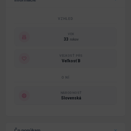
VZHLED
VEK
33
rokov
VEĽKOSŤ PŔS
Veľkosť B
O NÍ
NÁRODNOSŤ
Slovenská
Čo ponúkam