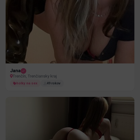
Jana
Trenčín, Trenčiansky kraj
holky na sex
49 rokov