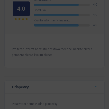
Cena/Kvalita
4.0
4.0
Domluva
4.0
Kvalita informací v inzerátu
4.0
Pro tento inzerát neexistuje textová recenze, napište první a
pomozte zlepšit kvalitu služeb.
Príspevky
Používateľ nemá žiadne príspevky