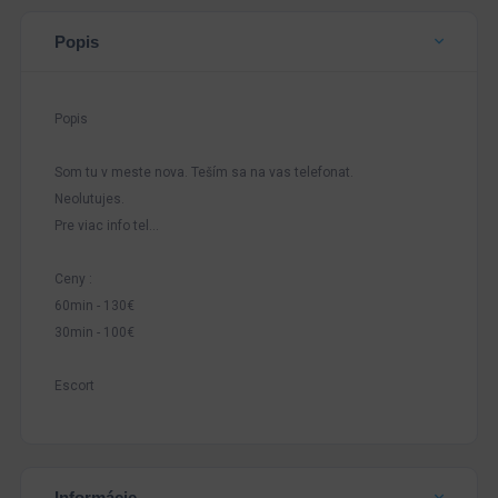
Popis
Popis
Som tu v meste nova. Teším sa na vas telefonat.
Neolutujes.
Pre viac info tel...
Ceny :
60min - 130€
30min - 100€
Escort
Informácie