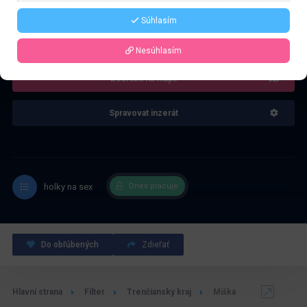
Súhlasím
4.0
Recenze: 1
Nesúhlasím
Zobrazit na mapě
Spravovat inzerát
holky na sex
Dnes pracuje
Do obľúbených
Zdieľať
Hlavní strana
Filter
Trenčiansky kraj
Miška