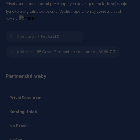
Privatzone.com je portál pre dospelých novej generácie, ktorý spája
fyzické a digitálne potešenie. Vychutnajte si to najlepšie z oboch
svetov.
Company :
- Feelia LTD
Address :
85 Great Portland street, London, W1W 7LT
Partnerské weby
PrivatZone.com
Katalog Holek
Na Privát
NaSex