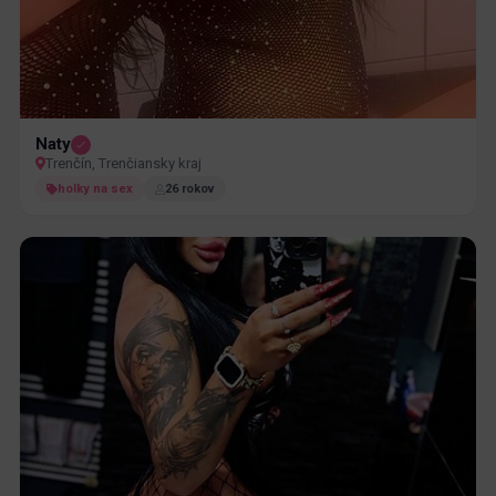
Naty
Trenčín, Trenčiansky kraj
holky na sex
26 rokov