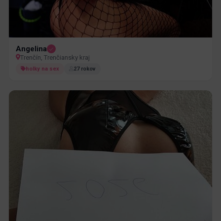
Angelina
Trenčín, Trenčiansky kraj
holky na sex
27 rokov