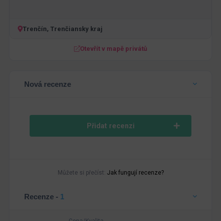
Trenčín, Trenčiansky kraj
Otevřít v mapě privátů
Nová recenze
Přidat recenzi
Můžete si přečíst:
Jak fungují recenze?
Recenze -
1