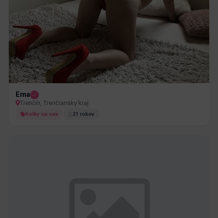
Ema
Trenčín, Trenčiansky kraj
holky na sex
21 rokov