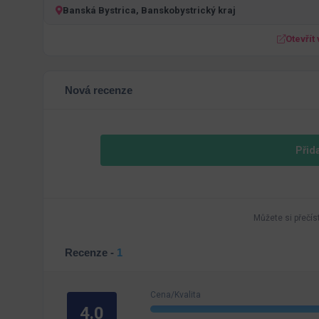
Banská Bystrica, Banskobystrický kraj
Otevřít
Nová recenze
Přid
Můžete si přečís
Recenze -
1
Cena/Kvalita
4.0