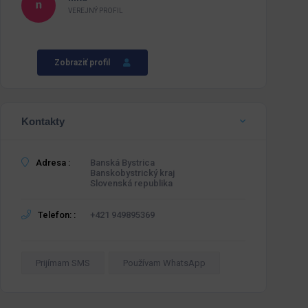
VEREJNÝ PROFIL
Zobraziť profil
Kontakty
Adresa :
Banská Bystrica
Banskobystrický kraj
Slovenská republika
Telefon: :
+421 949895369
Prijímam SMS
Používam WhatsApp