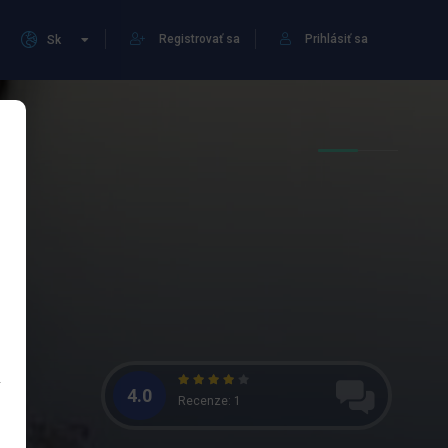
Registrovať sa
Prihlásiť sa
Sk
4.0
Recenze: 1