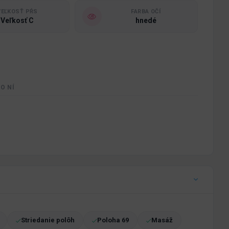
VEĽKOSŤ PŔS
FARBA OČÍ
Veľkosť C
hnedé
O NÍ
Striedanie polôh
Poloha 69
Masáž