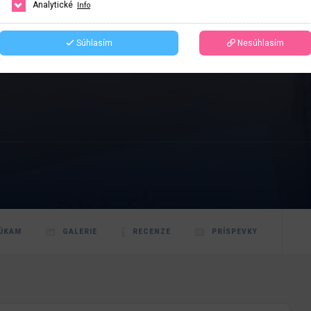
Analytické
Info
Súhlasím
Nesúhlasím
ÚKAM
GALERIE
RECENZE
PRÍSPEVKY