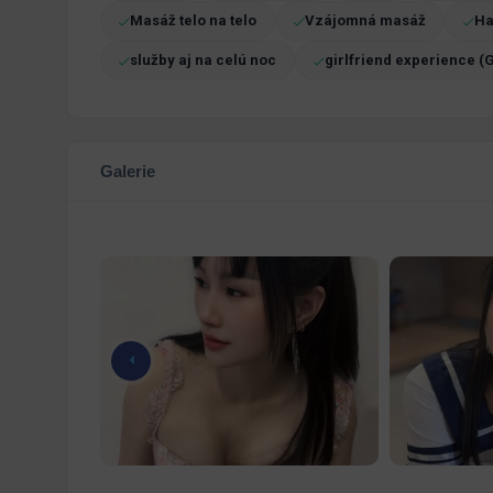
Masáž telo na telo
Vzájomná masáž
Ha
služby aj na celú noc
girlfriend experience (
Galerie