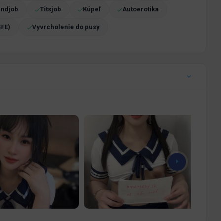
ndjob
Titsjob
Kúpeľ
Autoerotika
GFE)
Vyvrcholenie do pusy