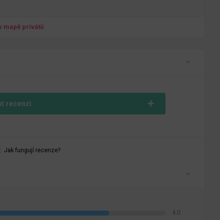
 v mapě privátů
at recenzi
t:
Jak fungují recenze?
4.0