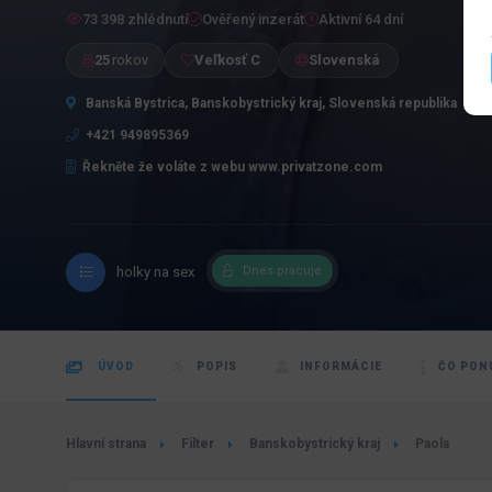
73 398 zhlédnutí
Ověřený inzerát
Aktivní 64 dní
25
rokov
Veľkosť C
Slovenská
Banská Bystrica, Banskobystrický kraj, Slovenská republika
+421 949895369
Řekněte že voláte z webu www.privatzone.com
holky na sex
Dnes pracuje
ÚVOD
POPIS
INFORMÁCIE
ČO PON
Hlavní strana
Filter
Banskobystrický kraj
Paola