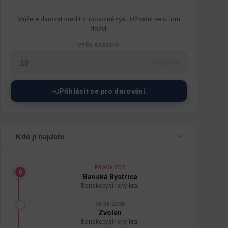
Můžete darovat kredit v libovolné výši. Uživatel se o tom
dozví.
VÝŠE KREDITU
KREDITŮ
Přihlásit se pro darování
Kde ji najdete
PRÁVĚ ZDE
Banská Bystrica
Banskobystrický kraj
04.08.2026
Zvolen
Banskobystrický kraj