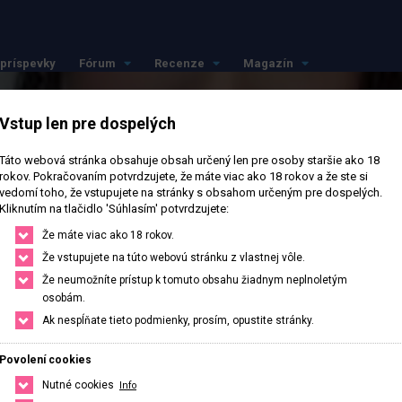
príspevky
Fórum
Recenze
Magazín
Vstup len pre dospelých
Táto webová stránka obsahuje obsah určený len pre osoby staršie ako 18
rokov. Pokračovaním potvrdzujete, že máte viac ako 18 rokov a že ste si
vedomí toho, že vstupujete na stránky s obsahom určeným pre dospelých.
Kliknutím na tlačidlo 'Súhlasím' potvrdzujete:
Že máte viac ako 18 rokov.
Že vstupujete na túto webovú stránku z vlastnej vôle.
Že neumožníte prístup k tomuto obsahu žiadnym neplnoletým
osobám.
Ak nespĺňate tieto podmienky, prosím, opustite stránky.
Povolení cookies
ávě otevřeno
· Zavírá v 23
Nutné cookies
Info