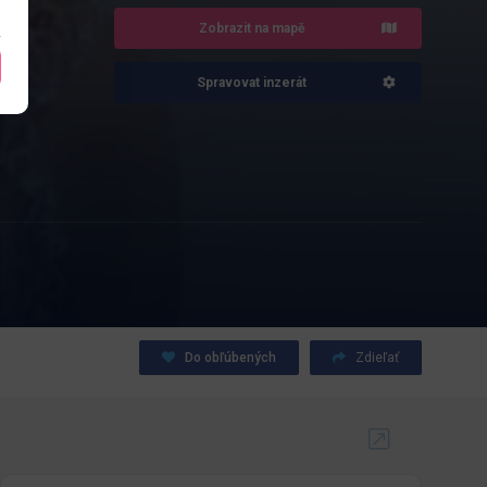
Zobrazit na mapě
Spravovat inzerát
Do obľúbených
Zdieľať