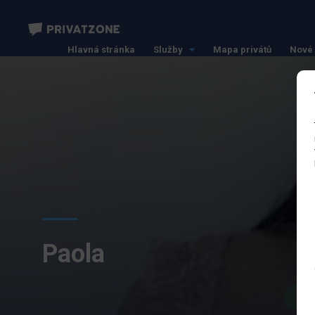
Hlavná stránka
Služby
Mapa privátů
Nové 
Paola
Pr