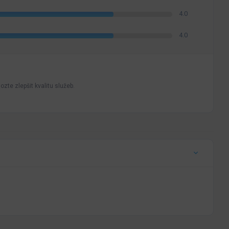
4.0
4.0
zte zlepšit kvalitu služeb.