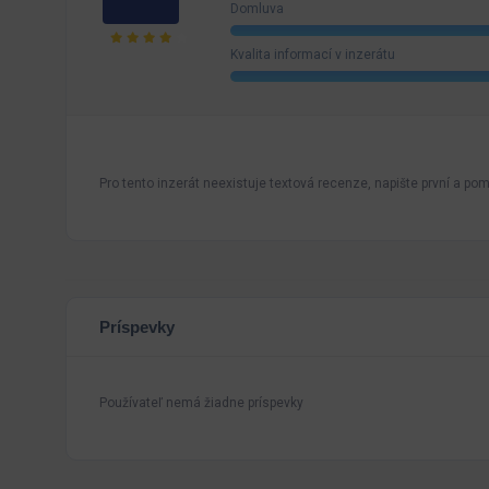
Domluva
Kvalita informací v inzerátu
Pro tento inzerát neexistuje textová recenze, napište první a pomo
Príspevky
Používateľ nemá žiadne príspevky