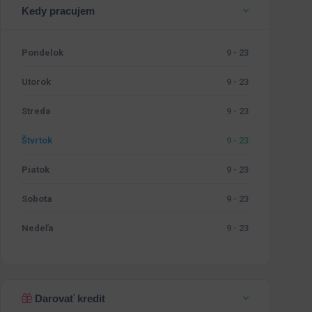
Kedy pracujem
Pondelok
9 - 23
Utorok
9 - 23
Streda
9 - 23
Štvrtok
9 - 23
Piatok
9 - 23
Sobota
9 - 23
Nedeľa
9 - 23
Darovať kredit