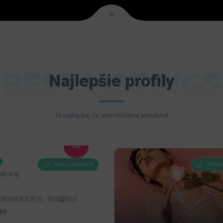
BEST LISTINGS
Najlepšie profily
To najlepšie, čo vám môžeme ponúknuť
Dnes otvorené
Dnes
ký kraj
我我的真实照片。[玫瑰][玫瑫
pp