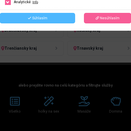
Analytické
Info
HĽADAŤ
ČESKO
SLOVENSKO
Súhlasím
Nesúhlasím
Bratislavský kraj
Košický kraj
Trenčiansky kraj
Trnavský kraj
alebo prejdite rovno na celú kategóriu a filtrujte služby
Všetko
holky na sex
Masáže
Domina