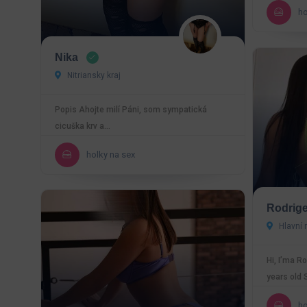
ho
Nika
Nitriansky kraj
Popis Ahojte milí Páni, som sympatická
cicuška krv a…
holky na sex
Rodrig
Hlavní 
Hi, I’ma R
years old S
so…
ho