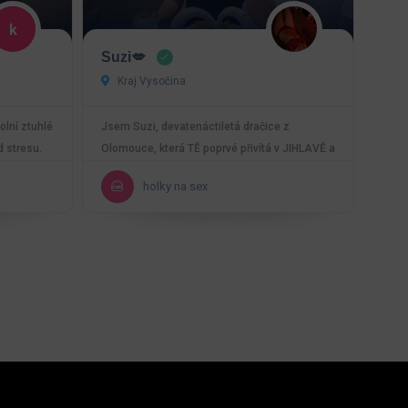
Suzi💋
Kraj Vysočina
olní ztuhlé
Jsem Suzi, devatenáctiletá dračice z
d stresu.
Olomouce, která TĚ poprvé přivítá v JIHLAVĚ a
která miluje…
holky na sex