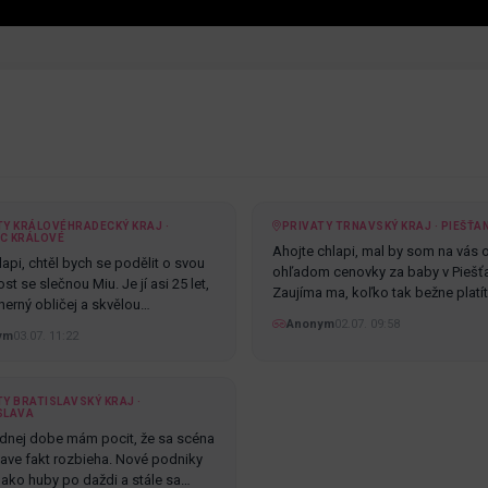
TY KRÁLOVÉHRADECKÝ KRAJ ·
PRIVATY TRNAVSKÝ KRAJ · PIEŠŤA
C KRÁLOVÉ
Ahojte chlapi, mal by som na vás 
api, chtěl bych se podělit o svou
ohľadom cenovky za baby v Piešť
t se slečnou Miu. Je jí asi 25 let,
Zaujíma ma, koľko tak bežne platí
erný obličej a skvělou…
Anonym
02.07. 09:58
ym
03.07. 11:22
Y BRATISLAVSKÝ KRAJ ·
SLAVA
dnej dobe mám pocit, že sa scéna
slave fakt rozbieha. Nové podniky
ú ako huby po daždi a stále sa…