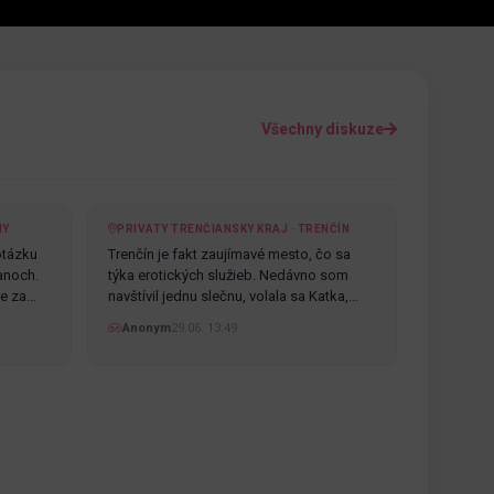
Všechny diskuze
NY
PRIVATY TRENČIANSKY KRAJ · TRENČÍN
otázku
Trenčín je fakt zaujímavé mesto, čo sa
anoch.
týka erotických služieb. Nedávno som
te za…
navštívil jednu slečnu, volala sa Katka,…
Anonym
29.06. 13:49