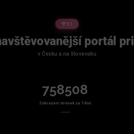
#1
avštěvovanější portál pr
v Česku a na Slovensku
758508
Zobrazení stránek za 7 dnů