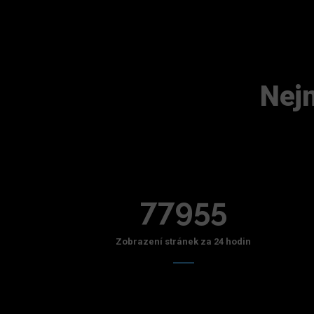
Nejn
77955
Zobrazení stránek za 24 hodin