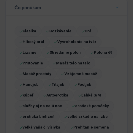
Čo ponúkam
Klasika
Bozkávanie
Orál
Hlboký orál
Vyvrcholenie na tvár
Lízanie
Striedanie polôh
Poloha 69
Prstovanie
Masáž telo na telo
Masáž prostaty
Vzájomná masáž
Handjob
Titsjob
Footjob
Kúpeľ
Autoerotika
Ľahké S/M
služby aj na celú noc
erotické pomôcky
erotická bielizeň
veľké zrkadlo na izbe
veľká vaňa či vírivka
Prehĺtanie semena