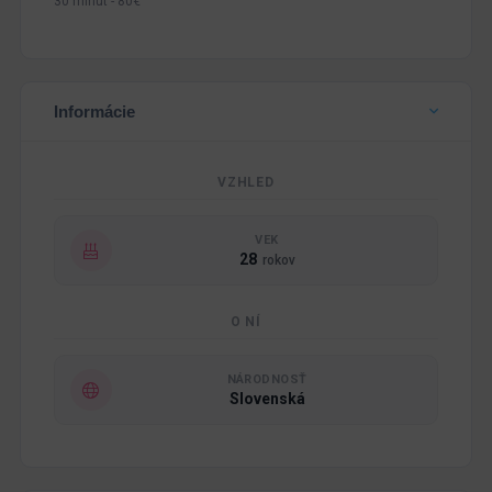
30 minút - 80€
Informácie
VZHLED
VEK
28
rokov
O NÍ
NÁRODNOSŤ
Slovenská