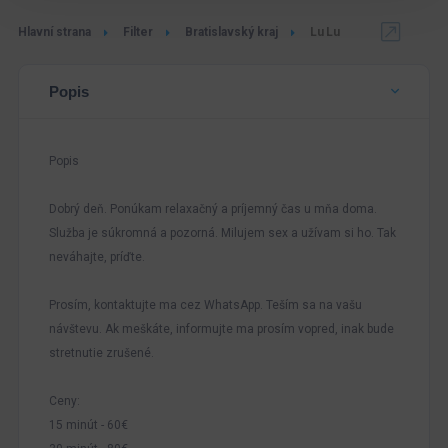
Hlavní strana
Filter
Bratislavský kraj
Lu Lu
Popis
Popis
Dobrý deň. Ponúkam relaxačný a príjemný čas u mňa doma.
Služba je súkromná a pozorná. Milujem sex a užívam si ho. Tak
neváhajte, príďte.
Prosím, kontaktujte ma cez WhatsApp. Teším sa na vašu
návštevu. Ak meškáte, informujte ma prosím vopred, inak bude
stretnutie zrušené.
Ceny:
15 minút - 60€