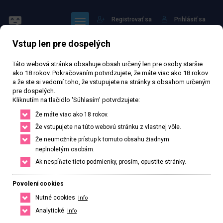
Registrovať sa
Prihlásiť sa
Vstup len pre dospelých
Táto webová stránka obsahuje obsah určený len pre osoby staršie
ako 18 rokov. Pokračovaním potvrdzujete, že máte viac ako 18 rokov
a že ste si vedomí toho, že vstupujete na stránky s obsahom určeným
pre dospelých.
Lu Lu
Kliknutím na tlačidlo 'Súhlasím' potvrdzujete:
Že máte viac ako 18 rokov.
Že vstupujete na túto webovú stránku z vlastnej vôle.
Právě otevřeno
· Zavírá v 23
Že neumožníte prístup k tomuto obsahu žiadnym
neplnoletým osobám.
73 573 zhlédnutí
Ověřený inzerát
Aktivní 63 dní
Ak nespĺňate tieto podmienky, prosím, opustite stránky.
28
rokov
Slovenská
Povolení cookies
Bratislava, Bratislavský kraj, Slovenská republika
Nutné cookies
Info
+421 952286580
Analytické
Info