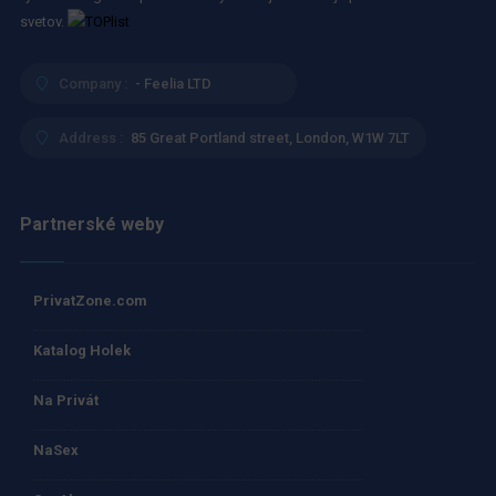
svetov.
Company :
- Feelia LTD
Address :
85 Great Portland street, London, W1W 7LT
Partnerské weby
PrivatZone.com
Katalog Holek
Na Privát
NaSex