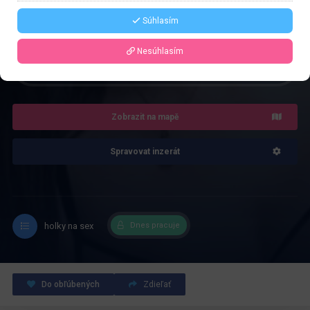
Řekněte že voláte z webu www.privatzone.com
Súhlasím
Nesúhlasím
4.0
Recenze: 1
Zobrazit na mapě
Spravovat inzerát
holky na sex
Dnes pracuje
Do obľúbených
Zdieľať