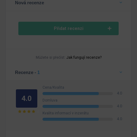
Nová recenze
Přidat recenzi
Můžete si přečíst:
Jak fungují recenze?
Recenze -
1
Cena/Kvalita
4.0
4.0
Domluva
4.0
Kvalita informací v inzerátu
4.0