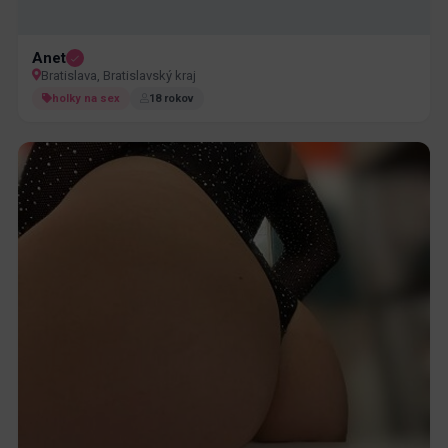
Anet
Bratislava, Bratislavský kraj
holky na sex
18 rokov