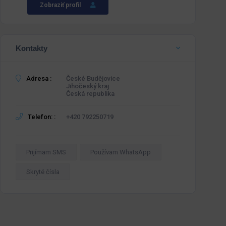
Zobraziť profil
Kontakty
Adresa :
České Budějovice
Jihočeský kraj
Česká republika
Telefon: :
+420 792250719
Prijímam SMS
Používam WhatsApp
Skryté čísla