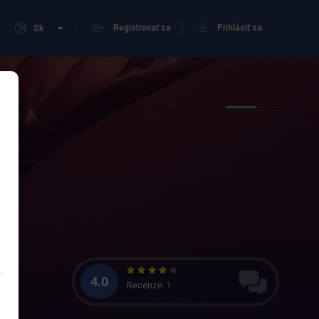
Registrovať sa
Prihlásiť sa
Sk
4.0
Recenze: 1