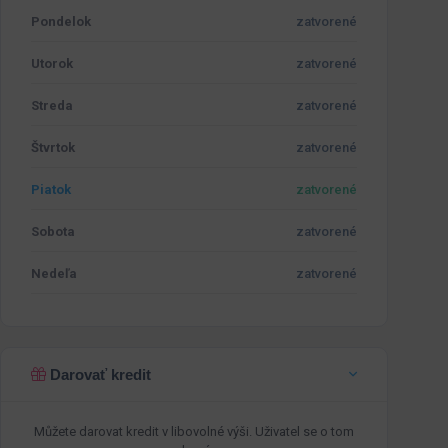
Pondelok
zatvorené
Utorok
zatvorené
Streda
zatvorené
Štvrtok
zatvorené
Piatok
zatvorené
Sobota
zatvorené
Nedeľa
zatvorené
Darovať kredit
Můžete darovat kredit v libovolné výši. Uživatel se o tom