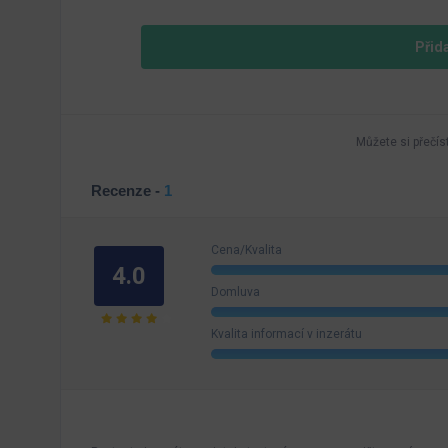
Přid
Můžete si přečís
Recenze -
1
Cena/Kvalita
4.0
Domluva
Kvalita informací v inzerátu