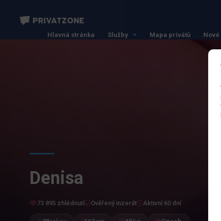
Hlavná stránka
Služby
Mapa privátů
Nové 
Denisa
73 895 zhlédnutí
Ověřený inzerát
Aktivní 60 dní