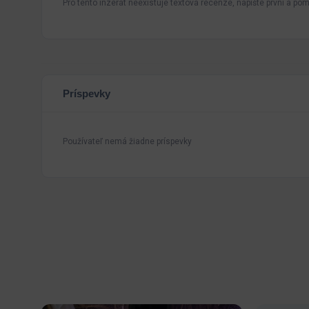
Pro tento inzerát neexistuje textová recenze, napište první a pomo
Príspevky
Používateľ nemá žiadne príspevky