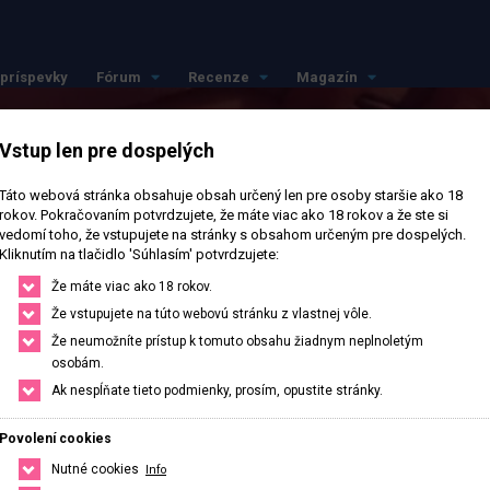
príspevky
Fórum
Recenze
Magazín
Vstup len pre dospelých
Táto webová stránka obsahuje obsah určený len pre osoby staršie ako 18
rokov. Pokračovaním potvrdzujete, že máte viac ako 18 rokov a že ste si
vedomí toho, že vstupujete na stránky s obsahom určeným pre dospelých.
Kliknutím na tlačidlo 'Súhlasím' potvrdzujete:
Že máte viac ako 18 rokov.
Že vstupujete na túto webovú stránku z vlastnej vôle.
Že neumožníte prístup k tomuto obsahu žiadnym neplnoletým
osobám.
Ak nespĺňate tieto podmienky, prosím, opustite stránky.
Povolení cookies
Nutné cookies
Info