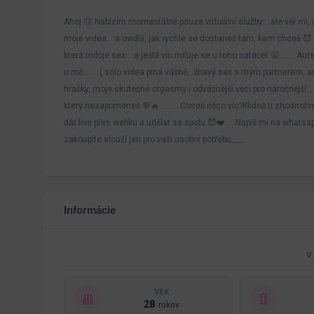
Ahoj 🙃 Nabízím momentálně pouze virtuální služby… ale věř mi,
moje videa… a uvidíš, jak rychle se dostaneš tam, kam chceš 😈
která miluje sex… a ještě víc miluje se u toho natáčet 😛……..Aut
u mě……..( sólo videa plná vášně, žhavý sex s mým partnerem, anále
hračky, moje skutečné orgasmy i odvážnější věci pro náročnější
který nezapomeneš 💬🔥……… Chceš něco víc?Klidně ti zhodnotím 
dát live přes webku a udělat se spolu 😈❤️…. Napiš mi na whatsa
zakoupíte slouží jen pro vaši osobní potřebu___
Informácie
V
VEK
28
rokov