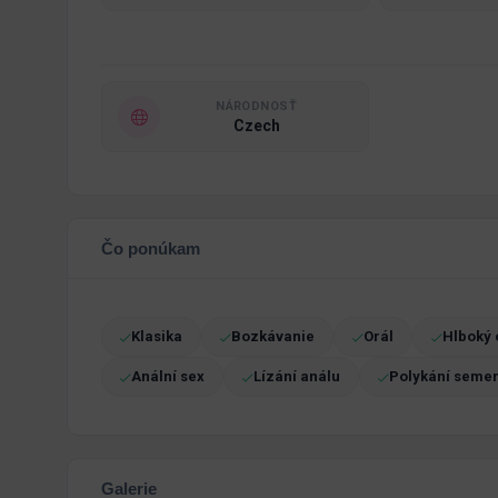
NÁRODNOSŤ
Czech
Čo ponúkam
Klasika
Bozkávanie
Orál
Hlboký 
Anální sex
Lízání análu
Polykání seme
Galerie