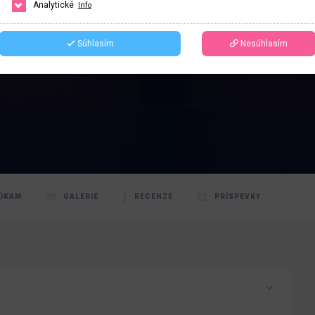
Analytické
Info
Súhlasím
Nesúhlasím
ÚKAM
GALERIE
RECENZE
PRÍSPEVKY