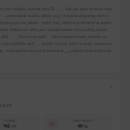
 že i tak ti dokážu zamotat hlavu 😈…………Stačí pár zpráv se mnou nebo
……..Jsem akorát kozatá, 28letá kozy 3.5 krásně do pusinky dračice,
enticita je pro mě základ – žádné hraní, všechno je skutečné 🔥 Najdeš
k, stříkání mé i jeho, piss, hluboké kouření, různé polohy, prstění,
…..🤤🤤………. Chceš si jen psát?……Dám ti pořádně mokrý sexchat, na
tvoje nádobíčko 🍆🤭……. A jestli chceš jít úplně na doraz…můžeme si
pp … a vymyslíme něco, co tě dostane 🔥 ____veškerý obsah který u mě
ZHLED
VÝŠKA
HMOTNOSŤ
162
60
cm
kg