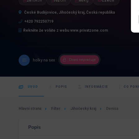
28
rokov
162
cm
60
kg
Czech
České Budějovice, Jihočeský kraj, Česká republika
+420 792250719
Řekněte že voláte z webu www.privatzone.com
holky na sex
Dnes nepracuje
ÚVOD
POPIS
INFORMÁCIE
ČO PON
Hlavní strana
Filter
Jihočeský kraj
Denisa
Popis