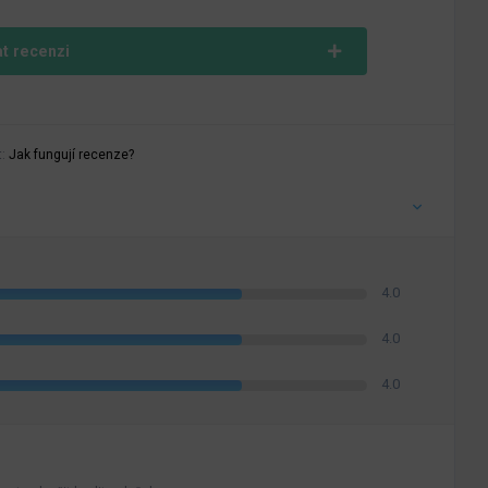
at recenzi
t:
Jak fungují recenze?
4.0
4.0
4.0