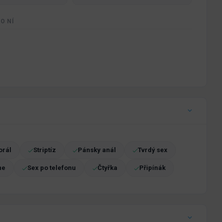
O NÍ
orál
Striptíz
Pánsky anál
Tvrdý sex
ne
Sex po telefonu
Čtyřka
Připínák