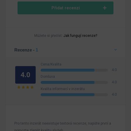
Přidat recenzi
Můžete si přečíst:
Jak fungují recenze?
Recenze -
1
Cena/Kvalita
4.0
4.0
Domluva
4.0
Kvalita informací v inzerátu
4.0
Pro tento inzerát neexistuje textová recenze, napište první a
pomozte zlepšit kvalitu služeb.