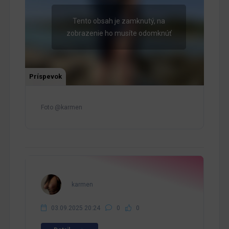
Tento obsah je zamknutý, na
zobrazenie ho musíte odomknúť
Príspevok
Foto @karmen
karmen
03.09.2025 20:24
0
0