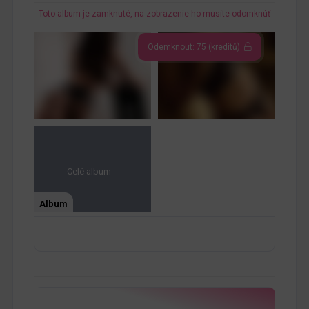
Toto album je zamknuté, na zobrazenie ho musíte odomknúť
Odemknout: 75 (kreditů)
Celé album
Album