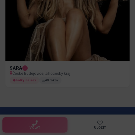
SARA
České Budějovice, Jihočeský kraj
holky na sex
40 rokov
Najviac sexy
Newsletter
VOLAT
ULOŽIŤ
Newsletter od nás vám prinesie radosť a potešenie.