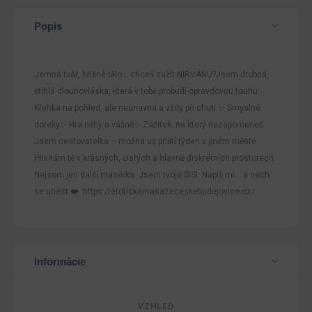
Popis
Jemná tvář, hříšné tělo… chceš zažít NIRVANU?Jsem drobná,
štíhlá dlouhovláska, která v tobě probudí opravdovou touhu.
Křehká na pohled, ale neúnavná a vždy při chuti.✨ Smyslné
doteky✨ Hra něhy a vášně✨ Zážitek, na který nezapomeneš.
Jsem cestovatelka – možná už příští týden v jiném městě.
Přivítám tě v krásných, čistých a hlavně diskrétních prostorech.
Nejsem jen další masérka. Jsem tvoje SISI. Napiš mi… a nech
se unést ❤️ https://erotickemasazeceskebudejovice.cz/
Informácie
VZHLED