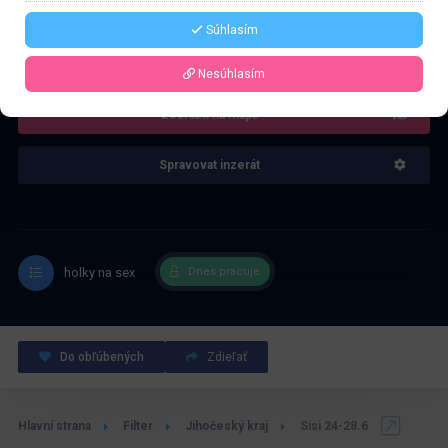
Súhlasím
4.0
Recenze: 1
Nesúhlasím
Zobrazit na mapě
Spravovat inzerát
holky na sex
Dnes pracuje
Do obľúbených
Zdieľať
Hlavní strana
Filter
Jihočeský kraj
Sisi 24-28.6