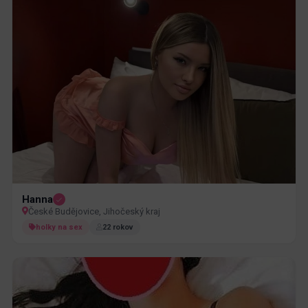
Hanna
České Budějovice, Jihočeský kraj
holky na sex
22 rokov