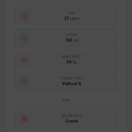
VEK
27
rokov
VÝŠKA
160
cm
HMOTNOSŤ
54
kg
VEĽKOSŤ PŔS
Veľkosť A
O NÍ
NÁRODNOSŤ
Czech