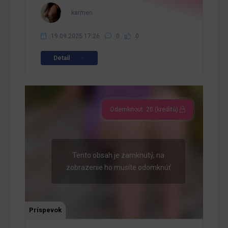
karmen
19.09.2025 17:26
0
0
Detail
Odemknout: 20 (kreditů)
Tento obsah je zamknutý, na
zobrazenie ho musíte odomknúť
Príspevok