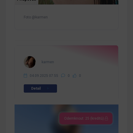
Foto @karmen
karmen
04.09.2025 07:55
0
0
Detail
Odemknout: 25 (kreditů)