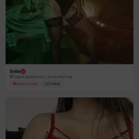
Evita
České Budějovice, Jihočeský kraj
holky na sex
37 rokov