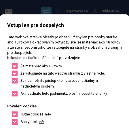
Registrovať sa
Prihlásiť sa
Vstup len pre dospelých
Táto webová stránka obsahuje obsah určený len pre osoby staršie
ako 18 rokov. Pokračovaním potvrdzujete, že máte viac ako 18 rokov
a že ste si vedomí toho, že vstupujete na stránky s obsahom určeným
pre dospelých.
Sisi 24-28.6
Kliknutím na tlačidlo 'Súhlasím' potvrdzujete:
Že máte viac ako 18 rokov.
74 329 zhlédnutí
Ověřený inzerát
Aktivní 55 dní
Že vstupujete na túto webovú stránku z vlastnej vôle.
Že neumožníte prístup k tomuto obsahu žiadnym
27
rokov
160
cm
54
kg
Veľkosť A
Czech
neplnoletým osobám.
Ak nespĺňate tieto podmienky, prosím, opustite stránky.
České Budějovice, Jihočeský kraj, Česká republika
+420 778497098
Povolení cookies
Nutné cookies
Info
Řekněte že voláte z webu www.privatzone.com
Analytické
Info