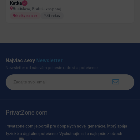
Katka
Bratislava, Bratislavský kraj
holky na sex
41 rokov
Najviac sexy
Newsletter
Newsletter od nás vám prinesie radosť a potešenie.
PrivatZone.com
Privatzone.com je portál pre dospelých novej generácie, ktorý spája
fyzické a digitálne potešenie. Vychutnajte si to najlepšie z oboch