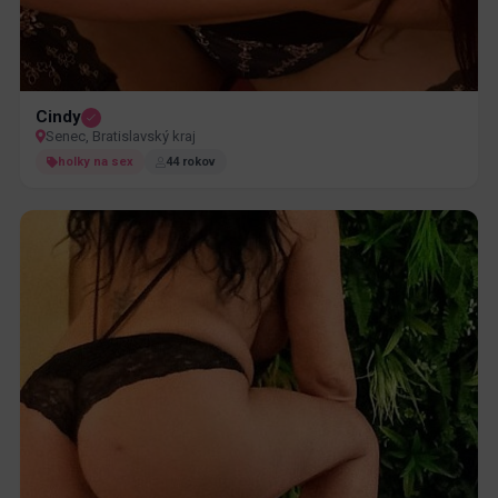
Cindy
Senec, Bratislavský kraj
holky na sex
44 rokov