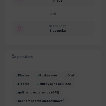
hnedé
O NÍ
NÁRODNOSŤ
Slovenská
Čo ponúkam
Klasika
Bozkávanie
Orál
Lízanie
služby aj na celú noc
girlfriend experience (GFE)
nechám sa fotiť alebo filmovať