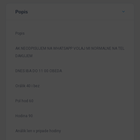
Popis
Popis
AK NEODPISUJEM NA WHATSAPP VOLAJ MI NORMALNE NA TEL
DAKUJEM
DNES IBA DO 11 00 OBEDA
Orálik 40 i bez
Pol hod 60
Hodina 90
Análik len v pripade hodiny