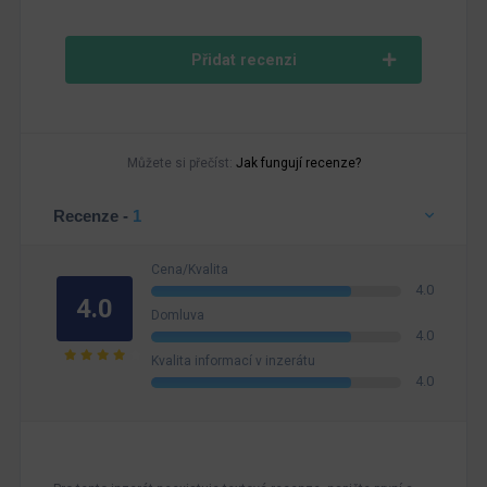
Přidat recenzi
Můžete si přečíst:
Jak fungují recenze?
Recenze -
1
Cena/Kvalita
4.0
4.0
Domluva
4.0
Kvalita informací v inzerátu
4.0