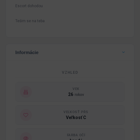
Escort dohodou
Tešim se na teba
Informácie
VZHLED
VEK
26
rokov
VEĽKOSŤ PŔS
Veľkosť C
FARBA OČÍ