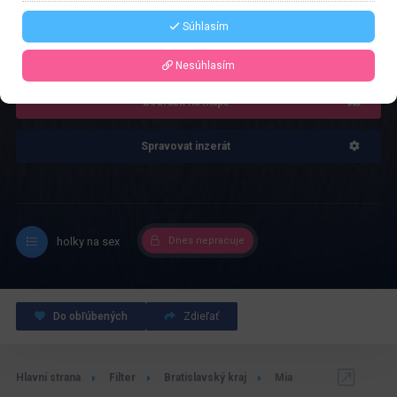
Súhlasím
4.0
Recenze: 1
Nesúhlasím
Zobrazit na mapě
Spravovat inzerát
holky na sex
Dnes nepracuje
Do obľúbených
Zdieľať
Hlavní strana
Filter
Bratislavský kraj
Mia