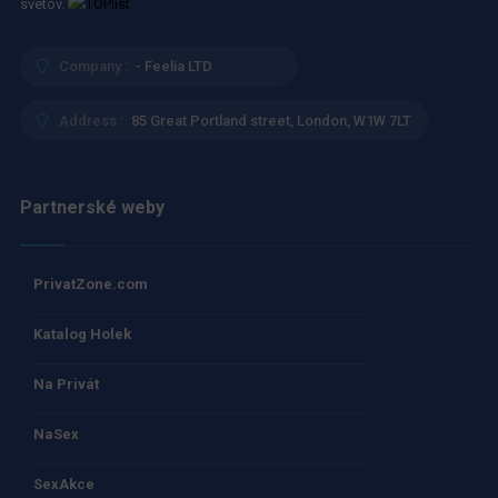
svetov.
Company :
- Feelia LTD
Address :
85 Great Portland street, London, W1W 7LT
Partnerské weby
PrivatZone.com
Katalog Holek
Na Privát
NaSex
SexAkce