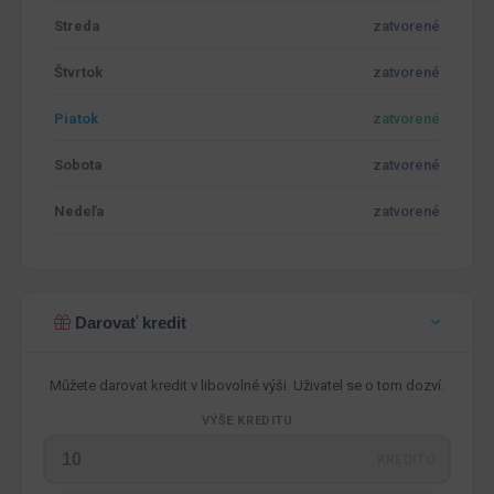
Streda
zatvorené
Štvrtok
zatvorené
Piatok
zatvorené
Sobota
zatvorené
Nedeľa
zatvorené
Darovať kredit
Můžete darovat kredit v libovolné výši. Uživatel se o tom dozví.
VÝŠE KREDITU
KREDITŮ