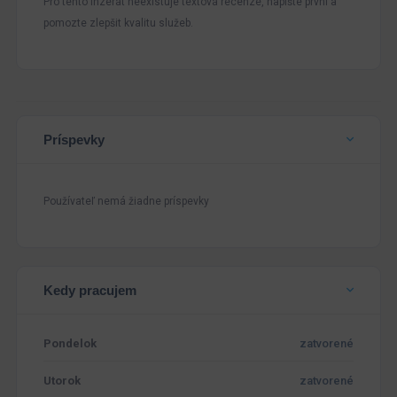
Pro tento inzerát neexistuje textová recenze, napište první a
pomozte zlepšit kvalitu služeb.
Príspevky
Používateľ nemá žiadne príspevky
Kedy pracujem
Pondelok
zatvorené
Utorok
zatvorené