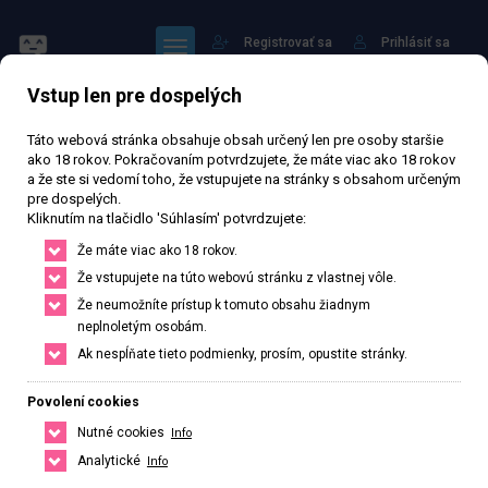
Registrovať sa
Prihlásiť sa
Vstup len pre dospelých
Táto webová stránka obsahuje obsah určený len pre osoby staršie
ako 18 rokov. Pokračovaním potvrdzujete, že máte viac ako 18 rokov
a že ste si vedomí toho, že vstupujete na stránky s obsahom určeným
pre dospelých.
Mia
Kliknutím na tlačidlo 'Súhlasím' potvrdzujete:
Že máte viac ako 18 rokov.
74 896 zhlédnutí
Ověřený inzerát
Aktivní 49 dní
Že vstupujete na túto webovú stránku z vlastnej vôle.
Že neumožníte prístup k tomuto obsahu žiadnym
26
rokov
Veľkosť C
Slovenská
neplnoletým osobám.
Ak nespĺňate tieto podmienky, prosím, opustite stránky.
Senec, Bratislavský kraj, Slovenská republika
+421 904645593
Povolení cookies
Nutné cookies
Info
Řekněte že voláte z webu www.privatzone.com
Analytické
Info